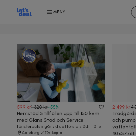
MENY
599 kr
1 320 kr
-
55
%
2 499 kr
4 
Hemstäd 3 tillfällen upp till 150 kvm
Trädgård
med Glans Städ och Service
och pump,
Fönsterputs ingår vid det första städtillfället
vattenfall
Göteborg
70+ köpta
40x37x61 