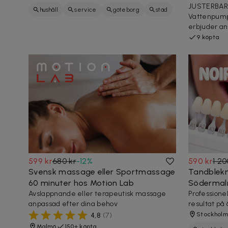
JUSTERBAR
hushåll
service
göteborg
städ
Vattenpump
erbjuder an
9 köpta
599 kr
680 kr
-
12
%
590 kr
1 20
Svensk massage eller Sportmassage
Tandblekn
60 minuter hos Motion Lab
Söderma
Avslappnande eller terapeutisk massage
Professione
anpassad efter dina behov
resultat på
Stockholm
4,8
(
7
)
Malmö
150+ köpta