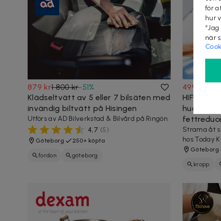
för a
hur 
“Jag
när 
Cook
879 kr
1 800 kr
-
51
%
499 kr
3 00
Klädseltvätt av 5 eller 7 bilsäten med
HIFU 9D b
invändig biltvätt på Hisingen
huduppstr
Utförs av AD Bilverkstad & Bilvård på Ringön
fettreduc
Strama åt s
4,7
(
5
)
hos Today Kl
Göteborg
250+ köpta
Göteborg
fordon
göteborg
kropp
göteborg