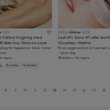
r
-
51
%
299 kr
595 kr
-
50
%
t hårborttagning med
Lash lift, brow lift eller ko
tillfällen hos Skinova Laser
GlowMey i Malmö
ing för läppkontur, bikini, halva
Få en piggare blick och perfekt 
rmar
- varje dag
0+ köpta
Malmö
10+ köpta
g
malmö
skönhet
8
9
10
11
12
13
14
15
16
17
18