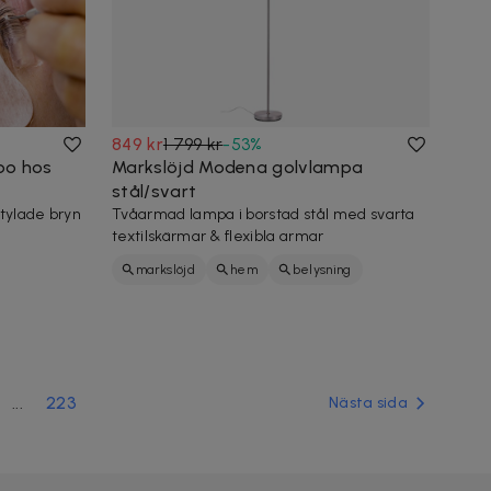
849 kr
1 799 kr
-
53
%
mbo hos
Markslöjd Modena golvlampa
stål/svart
stylade bryn
Tvåarmad lampa i borstad stål med svarta
textilskärmar & flexibla armar
markslöjd
hem
belysning
...
223
Nästa sida