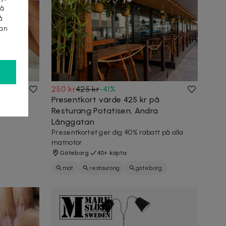
tå
å
kan
250 kr
425 kr
-
41
%
ård i
Presentkort värde 425 kr på
Resturang Potatisen, Andra
Långgatan
Presentkortet ger dig 40% rabatt på alla
matnotor
Göteborg
40+ köpta
mat
restaurang
göteborg