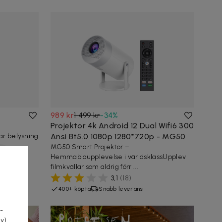
989 kr
1 499 kr
-
34
%
Projektor 4k Android 12 Dual Wifi6 300
ar belysning
Ansi Bt5.0 1080p 1280*720p - MG50
MG50 Smart Projektor –
ng
Hemmabioupplevelse i världsklassUpplev
filmkvällar som aldrig förr ...
3,1
(
18
)
a
400+ köpta
Snabb leverans
-
cy)