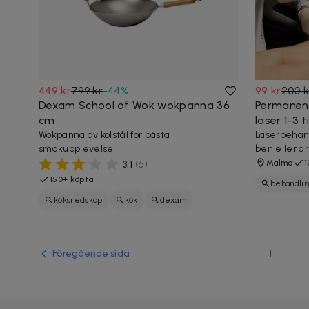
449 kr
799 kr
-
44
%
99 kr
200 k
Dexam School of Wok wokpanna 36
Permanen
cm
laser 1-3 
Wokpanna av kolstål för bästa
Laserbehandl
smakupplevelse
ben eller a
Malmö
1
3,1
(
6
)
150+ köpta
behandlin
köksredskap
kök
dexam
1
...
Föregående sida