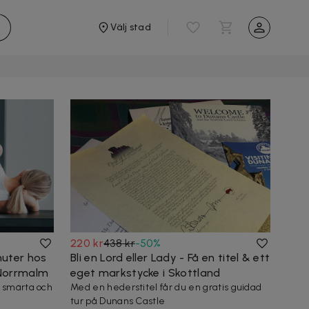
Välj stad
220 kr
438 kr
-
50
%
uter hos
Bli en Lord eller Lady - Få en titel & ett
/Norrmalm
eget markstycke i Skottland
 smärta och
Med en hederstitel får du en gratis guidad
tur på Dunans Castle