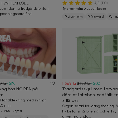
4,8
(
110
)
T VATTENFLÖDE:
en i denna trädgårdsfontän
Stockholm
3000+ köpta
passningsbara flöd...
stockholm
friskvård
mas
hälsa
0 kr
-
51
%
1 569 kr
3 138 kr
-
50
%
ing hos NOIRÉA på
Trädgårdsskjul med förvari
lm
dörr, asfaltsbas, nedfällt t
ll tandblekning med synligt
x 115 cm
 60 min
Organiserad förvaringslösning: 
250+ köpta
hyllor för små föremål och ett ry
utrymme unde...