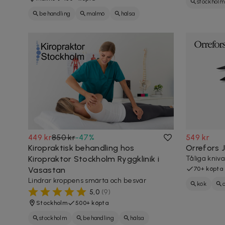
stockholm
behandling
malmö
hälsa
449 kr
850 kr
-
47
%
549 kr
Kiropraktisk behandling hos
Orrefors 
Kiropraktor Stockholm Ryggklinik i
Tåliga knivar
Vasastan
70+ köpta
Lindrar kroppens smärta och besvär
kök
5,0
(
9
)
Stockholm
500+ köpta
stockholm
behandling
hälsa