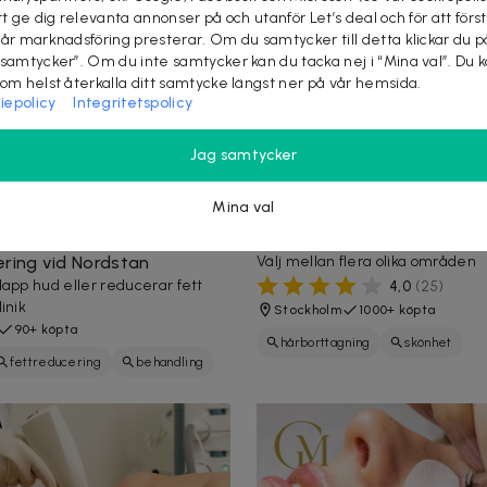
tt ge dig relevanta annonser på och utanför Let’s deal och för att förs
vår marknadsföring presterar. Om du samtycker till detta klickar du p
 samtycker”. Om du inte samtycker kan du tacka nej i “Mina val”. Du 
som helst återkalla ditt samtycke längst ner på vår hemsida.
iepolicy
Integritetspolicy
Jag samtycker
0 kr
-
83
%
150 kr
299 kr
-
50
%
Mina val
ehandling:
Skonsam vaxning hos Unikv
amning eller
Vasastan
ering vid Nordstan
Välj mellan flera olika områden
lapp hud eller reducerar fett
4,0
(
25
)
inik
Stockholm
1000+ köpta
90+ köpta
hårborttagning
skönhet
fettreducering
behandling