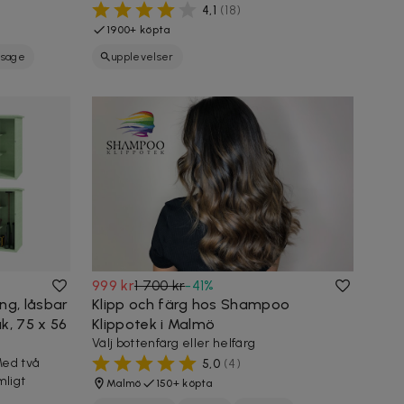
4,1
(
18
)
1900+ köpta
sage
upplevelser
999 kr
1 700 kr
-
41
%
ng, låsbar
Klipp och färg hos Shampoo
ak, 75 x 56
Klippotek i Malmö
Välj bottenfärg eller helfärg
Med två
5,0
(
4
)
mligt
Malmö
150+ köpta