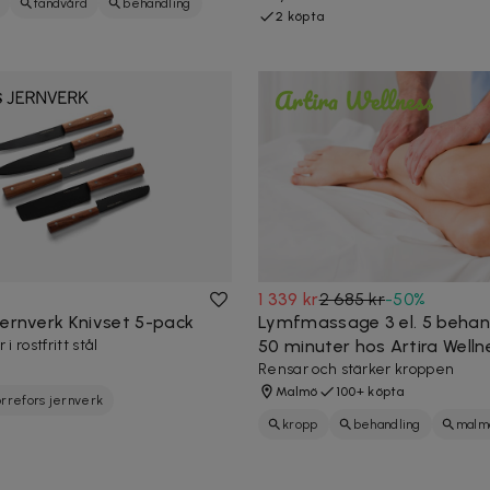
tandvård
behandling
2 köpta
1 339 kr
2 685 kr
-
50
%
Jernverk Knivset 5-pack
Lymfmassage 3 el. 5 behan
 i rostfritt stål
50 minuter hos Artira Welln
Rensar och stärker kroppen
Malmö
100+ köpta
orrefors jernverk
kropp
behandling
malm
massage