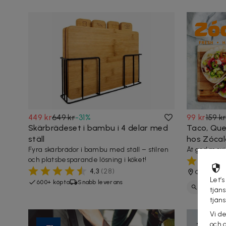
massage
449 kr
649 kr
-
31
%
99 kr
159 k
Skärbrädeset i bambu i 4 delar med
Taco, Ques
ställ
hos Zócal
Fyra skärbrädor i bambu med ställ – stilren
Ät god mex
och platsbesparande lösning i köket!
4,3
(
28
)
Göteborg
Let’s
600+ köpta
Snabb leverans
middag
tjän
tjän
Vi d
och 