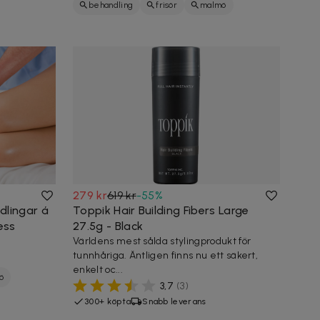
behandling
frisör
malmö
skönhet
279 kr
619 kr
-
55
%
dlingar á
Toppik Hair Building Fibers Large
ess
27.5g - Black
Världens mest sålda stylingprodukt för
tunnhåriga. Äntligen finns nu ett säkert,
enkelt oc...
ö
3,7
(
3
)
300+ köpta
Snabb leverans