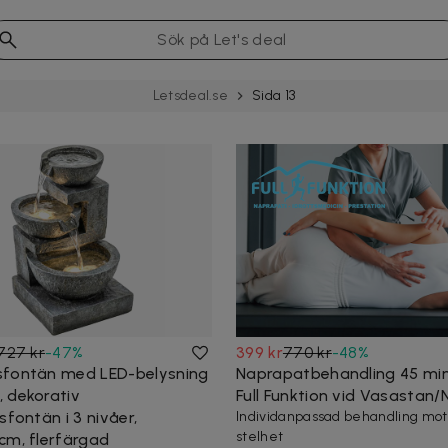
Letsdeal.se
Sida 13
727 kr
-
47
%
399 kr
770 kr
-
48
%
sfontän med LED-belysning
Naprapatbehandling 45 min
 dekorativ
Full Funktion vid Vasastan
sfontän i 3 nivåer,
Individanpassad behandling mot
stelhet
cm, flerfärgad