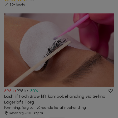
150+ köpta
695 kr
995 kr
-
30
%
Lash lift och Brow lift kombobehandling vid Selma
Lagerlöfs Torg
Formning, färg och vårdande keratinbehandling
Göteborg
10+ köpta