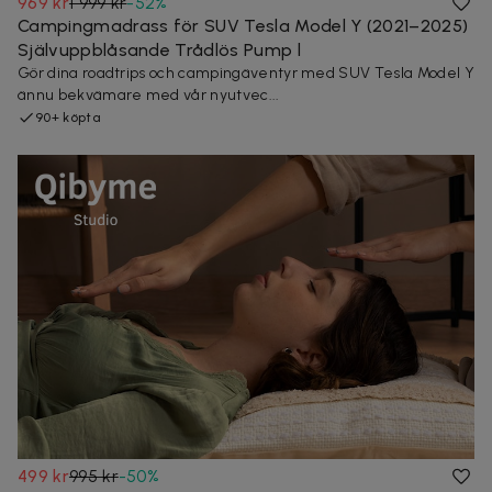
969 kr
1 999 kr
-
52
%
Campingmadrass för SUV Tesla Model Y (2021–2025)
Självuppblåsande Trådlös Pump l
Gör dina roadtrips och campingäventyr med SUV Tesla Model Y
ännu bekvämare med vår nyutvec...
90+ köpta
499 kr
995 kr
-
50
%