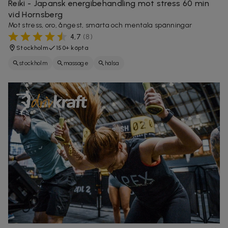
Reiki - Japansk energibehandling mot stress 60 min
vid Hornsberg
Mot stress, oro, ångest, smärta och mentala spänningar
4,7
(
8
)
Stockholm
150+ köpta
stockholm
massage
hälsa