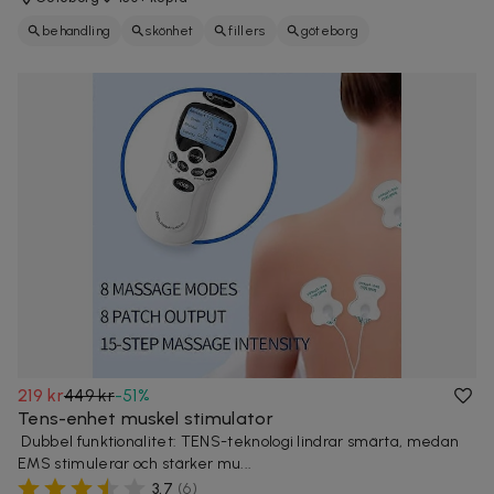
behandling
skönhet
fillers
göteborg
219 kr
449 kr
-
51
%
Tens-enhet muskel stimulator
Dubbel funktionalitet: TENS-teknologi lindrar smärta, medan
EMS stimulerar och stärker mu...
3,7
(
6
)