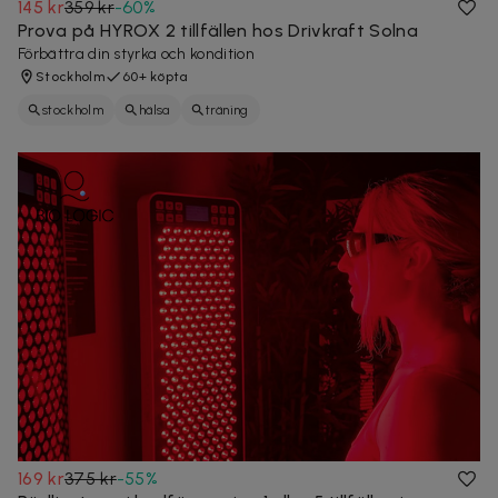
145 kr
359 kr
-
60
%
Prova på HYROX 2 tillfällen hos Drivkraft Solna
Förbättra din styrka och kondition
Stockholm
60+ köpta
stockholm
hälsa
träning
169 kr
375 kr
-
55
%