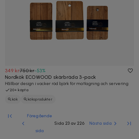
349 kr
750 kr
-
53
%
Nordkök ECOWOOD skärbräda 3-pack
Hållbar design i vacker röd björk för matlagning och servering
20+ köpta
kök
köksprodukter
Föregående
Sida 23 av 226
Nästa sida
sida