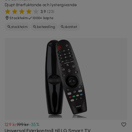
Djupt återfuktande och lystergivande
3,9
(
23
)
Stockholm
1000+ köpta
stockholm
behandling
skönhet
129 kr
199 kr
-
35
%
Universal Fjärrkontroll till LG Smart TV