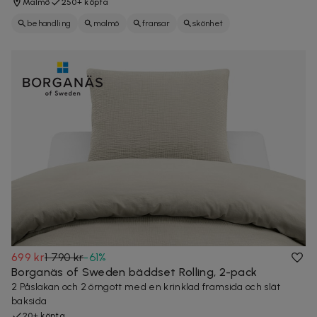
Malmö
250+ köpta
behandling
malmö
fransar
skönhet
699 kr
1 790 kr
-
61
%
Borganäs of Sweden bäddset Rolling, 2-pack
2 Påslakan och 2 örngott med en krinklad framsida och slät
baksida
20+ köpta