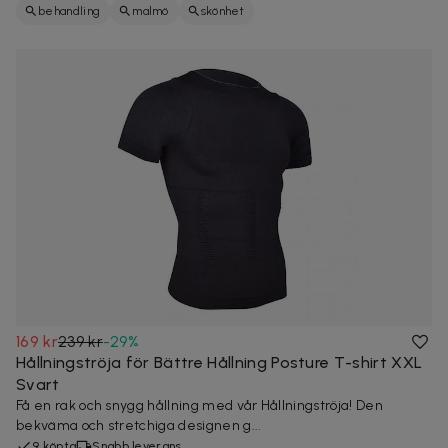
behandling
malmö
skönhet
169 kr
239 kr
-
29
%
Hållningströja för Bättre Hållning Posture T-shirt XXL
Svart
Få en rak och snygg hållning med vår Hållningströja! Den
bekväma och stretchiga designen g...
9 köpta
Snabb leverans