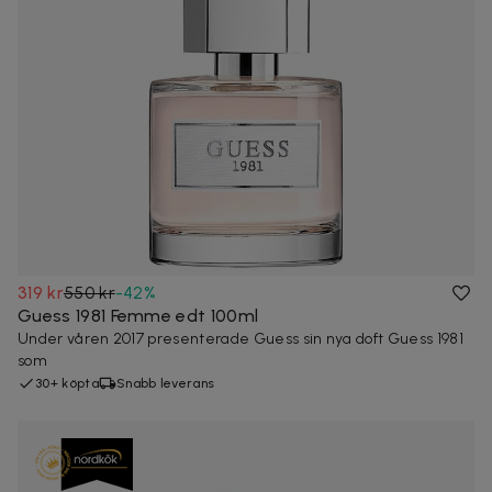
319 kr
550 kr
-
42
%
Guess 1981 Femme edt 100ml
Under våren 2017 presenterade Guess sin nya doft Guess 1981
som
30+ köpta
Snabb leverans