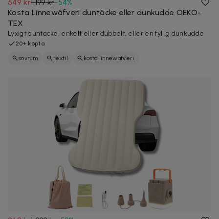
549 kr
1 199 kr
-
54
%
Kosta Linnewäfveri duntäcke eller dunkudde OEKO-
TEX
Lyxigt duntäcke, enkelt eller dubbelt, eller en fyllig dunkudde
20+ köpta
sovrum
textil
kosta linnewäfveri