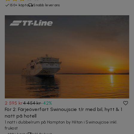
150+ köpta
Snabb leverans
2 595 kr
4 454 kr
-
42
%
För 2: Färjeöverfart Swinoujscie t/r med bil, hytt & 1
natt på hotell
1 natt i dubbelrum på Hampton by Hilton i Swinoujcise inkl.
frukost