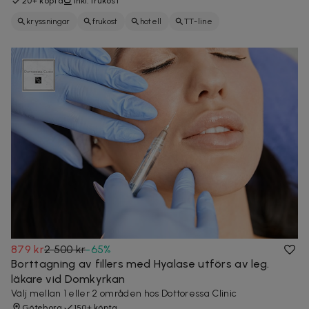
20+ köpta
Inkl. frukost
kryssningar
frukost
hotell
TT-line
879 kr
2 500 kr
-
65
%
Borttagning av fillers med Hyalase utförs av leg.
läkare vid Domkyrkan
Välj mellan 1 eller 2 områden hos Dottoressa Clinic
Göteborg
150+ köpta