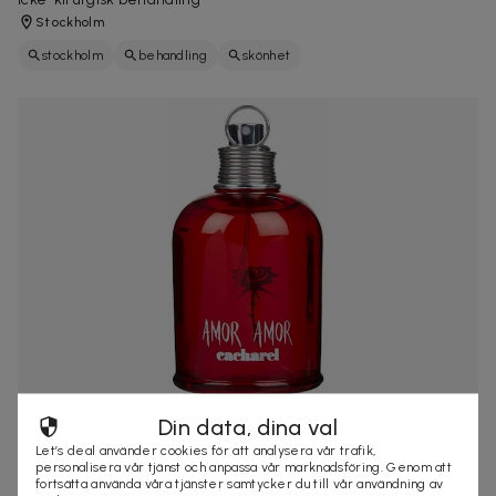
Stockholm
stockholm
behandling
skönhet
399 kr
615 kr
-
35
%
Din data, dina val
Cacharel Amor Amor Edt 50ml
Let’s deal använder cookies för att analysera vår trafik,
Cacharel Amor Amor är en passionerad och sensuell parfym
personalisera vår tjänst och anpassa vår marknadsföring. Genom att
fortsätta använda våra tjänster samtycker du till vår användning av
som hyllar kärleken. Den är både ...