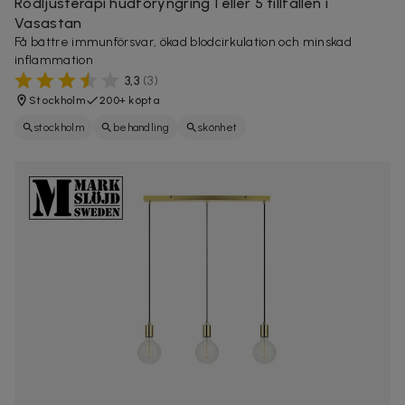
Rödljusterapi hudföryngring 1 eller 5 tillfällen i
Vasastan
Få bättre immunförsvar, ökad blodcirkulation och minskad
inflammation
3,3
(
3
)
Stockholm
200+ köpta
stockholm
behandling
skönhet