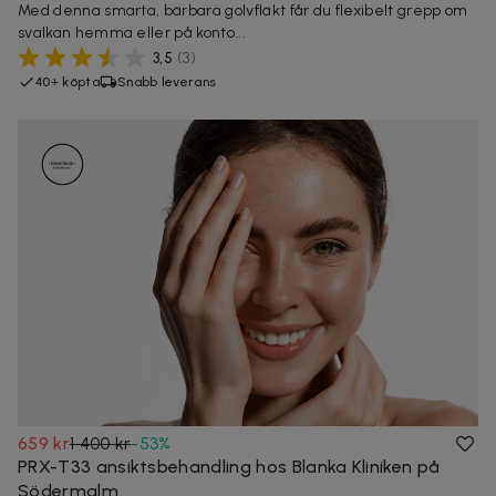
Med denna smarta, bärbara golvfläkt får du flexibelt grepp om
svalkan hemma eller på konto...
3,5
(
3
)
40+ köpta
Snabb leverans
659 kr
1 400 kr
-
53
%
PRX-T33 ansiktsbehandling hos Blanka Kliniken på
Södermalm