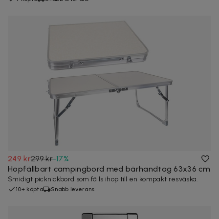
249 kr
299 kr
-
17
%
Hopfällbart campingbord med bärhandtag 63x36 cm
Smidigt picknickbord som fälls ihop till en kompakt resväska.
10+ köpta
Snabb leverans