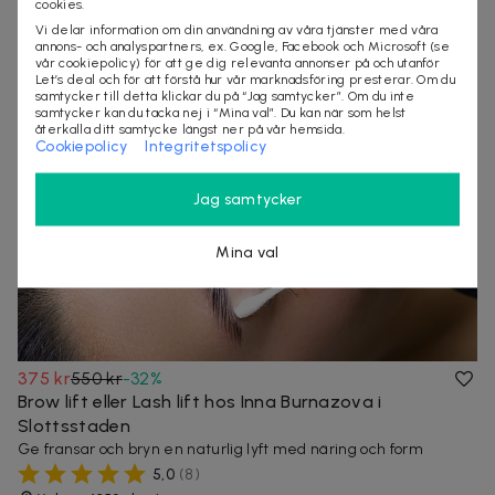
cookies.
30+ köpta
Snabb leverans
Vi delar information om din användning av våra tjänster med våra
annons- och analyspartners, ex. Google, Facebook och Microsoft (se
vår cookiepolicy) för att ge dig relevanta annonser på och utanför
Let’s deal och för att förstå hur vår marknadsföring presterar. Om du
samtycker till detta klickar du på “Jag samtycker”. Om du inte
samtycker kan du tacka nej i “Mina val”. Du kan när som helst
återkalla ditt samtycke längst ner på vår hemsida.
Cookiepolicy
Integritetspolicy
Jag samtycker
Mina val
375 kr
550 kr
-
32
%
Brow lift eller Lash lift hos Inna Burnazova i
Slottsstaden
Ge fransar och bryn en naturlig lyft med näring och form
5,0
(
8
)