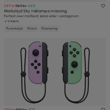
349 kr
969 kr
-
64
%
Markslöjd Sky taklampa mässing
Perfekt över matbord, köksö eller i vardagsrum
6 köpta
markslöjd
hem
belysning
299 kr
499 kr
-
40
%