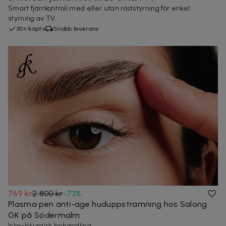
Smart fjärrkontroll med eller utan röststyrning för enkel
styrning av TV.
30+ köpta
Snabb leverans
769 kr
2 800 kr
-
73
%
Plasma pen anti-age huduppstramning hos Salong
GK på Södermalm
Icke-kirurgisk behandling