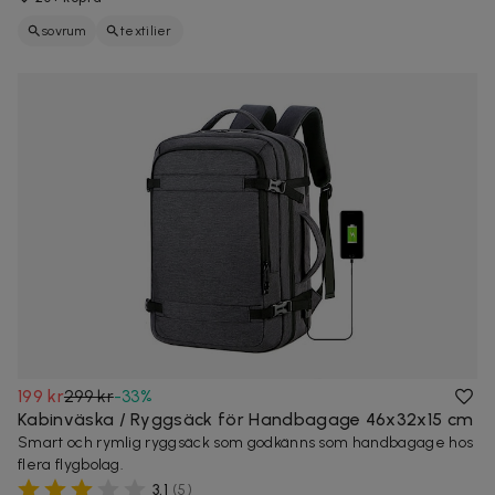
sovrum
textilier
199 kr
299 kr
-
33
%
Kabinväska / Ryggsäck för Handbagage 46x32x15 cm
Smart och rymlig ryggsäck som godkänns som handbagage hos
flera flygbolag.
3,1
(
5
)