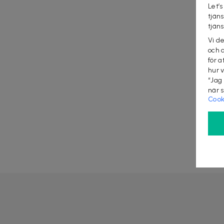
Let’s
tjän
tjän
Vi d
och 
för a
hur 
“Jag
när 
Cook