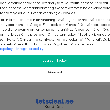
 deal använder cookies för att analysera vår trafik, personalisera vår
st och anpassa vår marknadsföring. Genom att fortsätta använda vår
ster samtycker du till vår användning av cookies.
Nyhetsbrevet fyllt med fördelar
elar information om din användning av våra tjänster med våra annons
analyspartners, ex. Google, Facebook och Microsoft (se vår cookiepoli
Få exklusiva rabatter, förtur till stora kampanjer och
tt ge dig relevanta annonser på och utanför Let’s deal och för att förs
upp till 10% rabatt på ditt nästa köp
vår marknadsföring presterar. Om du samtycker till detta klickar du p
 samtycker”. Om du inte samtycker kan du tacka nej i “Mina val”. Du 
som helst återkalla ditt samtycke längst ner på vår hemsida.
iepolicy
Integritetspolicy
Jag samtycker
Gå med!
Mina val
Kundtjänst