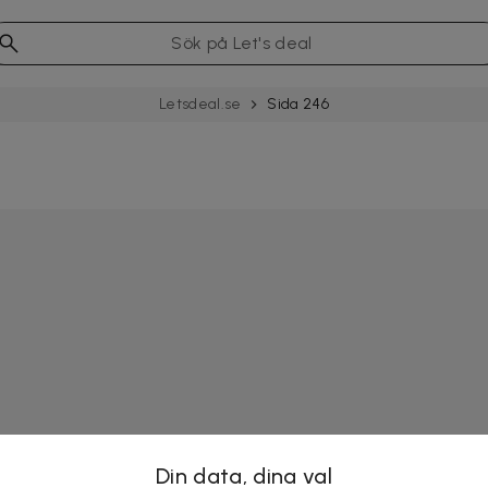
Letsdeal.se
Sida 246
Din data, dina val