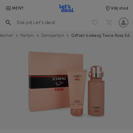
MENY
Välj stad
könhet
Parfym
Damparfym
Giftset Iceberg Twice Rosa Edt 125ml + Body Lotion 100ml