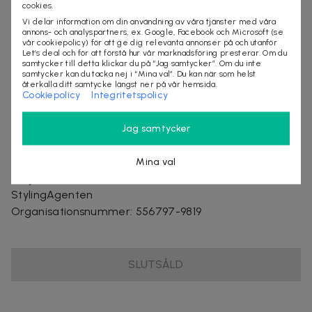
Produktinformation
cookies.
Vi delar information om din användning av våra tjänster med våra
Köp Giftset Iceberg Twice Rosa Edt 125ml + Body
annons- och analyspartners, ex. Google, Facebook och Microsoft (se
vår cookiepolicy) för att ge dig relevanta annonser på och utanför
Lotion 100ml
Let’s deal och för att förstå hur vår marknadsföring presterar. Om du
samtycker till detta klickar du på “Jag samtycker”. Om du inte
Giftset Parfym Dam från populära Iceberg
samtycker kan du tacka nej i “Mina val”. Du kan när som helst
Villkor
återkalla ditt samtycke längst ner på vår hemsida.
Cookiepolicy
Integritetspolicy
Frakt tillkommer
Leveranstid ca 1-3 arbetsdagar
Jag samtycker
Mina val
Säljes av
StylingAgenten
Organisationsnummer
:
556797-9819
SLUTSÅLD