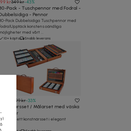
199 kr
349 kr
-
43
%
80-Pack - Tuschpennor med Fodral -
Dubbelsidiga - Pennor
80-Pack Dubbelsidiga Tuschpennor med
FodralUpptäck konstens oändliga
möjligheter med vårt ...
10+ köpta
Snabb leverans
a
599 kr
899 kr
-
33
%
Konstnärsset / Målarset med väska
174 delar
-
cy)
Ett komplett konstnärsset i elegant
tå
träväska.
å
20+ köpta
Snabb leverans