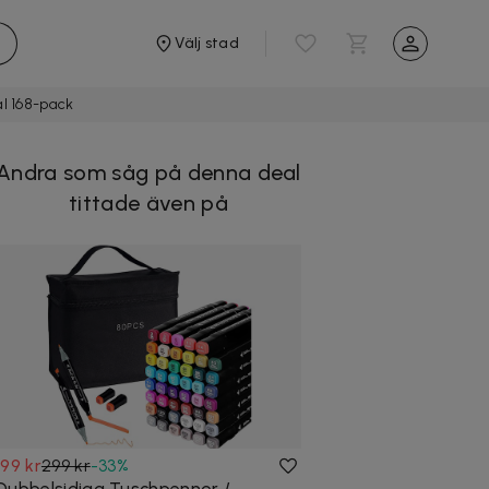
Välj stad
l 168-pack
Andra som såg på denna deal
tittade även på
199 kr
299 kr
-
33
%
Dubbelsidiga Tuschpennor /