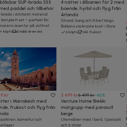
blåsbar SUP-bräda 335
4 nätter i Albanien för 2 med
med paddel och tillbehör
boende, hyrbil och flyg från
bräda i slitstarkt material
Arlanda
komplett set – perfekt för
Strand, berg och frihet längs
arens äventyr på vattnet.
Balkans vackraste kust i Vlore
+ köpta
Snabb leverans
6 köpta
Inkl. frukost
9 kr
3 499 kr
6 499 kr
-
46
%
ätter i Marrakesh med
Venture Home Brekki
nde, frukost och flyg från
matgrupp med parasoll
anda
beige
ayöknen, kameltur och
Utemöbler med 1 bord, 1 parasoll
erläger
och 6 stolar