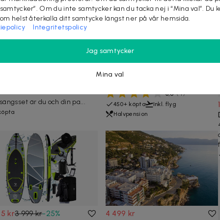
 samtycker”. Om du inte samtycker kan du tacka nej i “Mina val”. Du 
som helst återkalla ditt samtycke längst ner på vår hemsida.
iepolicy
Integritetspolicy
9 kr
5 962 kr
-
51
%
7 995 kr
pingtält för 2 personer
1 vecka för 2 till Ulcinj i
Jag samtycker
 tältsäng och
Montenegro med flyg, hotell
tmadrass, grönt set
& halvpension
Mina val
-inclusive-paketet för
Avresor från Arlanda och Sturup
rälskare! Med vårt tält- och
3,8
(
4
)
lsängsset är du och din pa...
450+ köpta
Inkl. flyg
köpta
Halvpension
5 kr
3 999 kr
-
25
%
4 499 kr