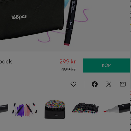
-pack
299 kr
KÖP
499 kr