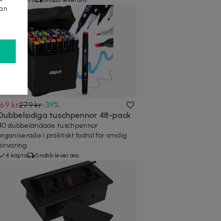
kan
169 kr
279 kr
-
39
%
Dubbelsidiga tuschpennor 48-pack
40 dubbeländade tuschpennor
organiserade i praktiskt fodral för smidig
förvaring.
4 köpta
Snabb leverans