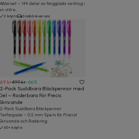
Målarset – 144 delar av färgglada verktyg i
en stilre...
2 köpta
Snabb leverans
169 kr
499 kr
-
66
%
12-Pack Suddbara Bläckpennor med
Gel – Raderbara För Precis
Skrivande
12-Pack Suddbara Bläckpennor
Flerfärgade – 0,5 mm Spets för Präcist
Skrivande och Radering...
60+ köpta