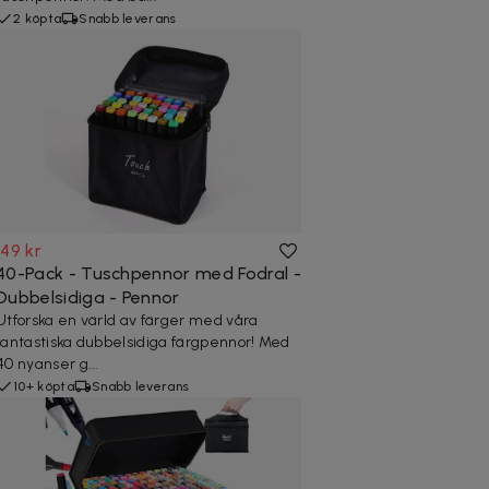
2 köpta
Snabb leverans
149 kr
40-Pack - Tuschpennor med Fodral -
Dubbelsidiga - Pennor
Utforska en värld av färger med våra
fantastiska dubbelsidiga färgpennor! Med
40 nyanser g...
10+ köpta
Snabb leverans