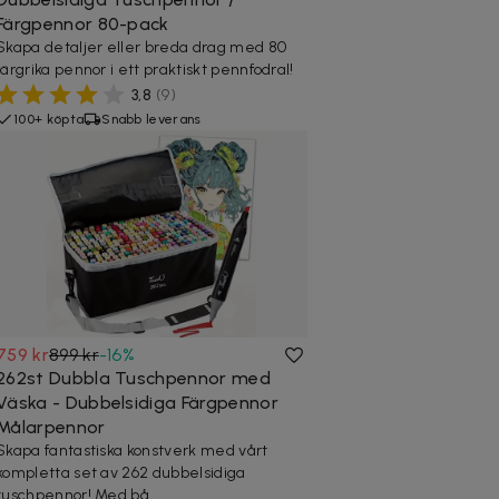
Färgpennor 80-pack
Skapa detaljer eller breda drag med 80
färgrika pennor i ett praktiskt pennfodral!
3,8
(
9
)
100+ köpta
Snabb leverans
759 kr
899 kr
-
16
%
262st Dubbla Tuschpennor med
Väska - Dubbelsidiga Färgpennor
Målarpennor
Skapa fantastiska konstverk med vårt
kompletta set av 262 dubbelsidiga
tuschpennor! Med bå...