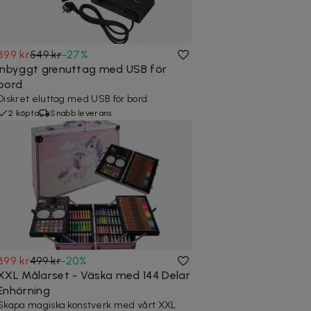
399 kr
549 kr
-
27
%
Inbyggt grenuttag med USB för
bord
Diskret eluttag med USB för bord.
2 köpta
Snabb leverans
399 kr
499 kr
-
20
%
XXL Målarset - Väska med 144 Delar
Enhörning
Skapa magiska konstverk med vårt XXL