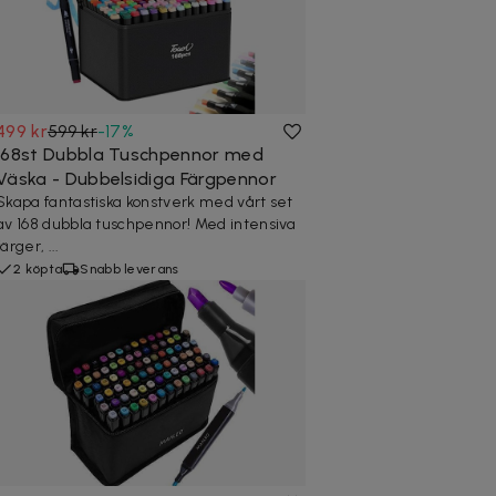
499 kr
599 kr
-
17
%
168st Dubbla Tuschpennor med
Väska - Dubbelsidiga Färgpennor
Skapa fantastiska konstverk med vårt set
av 168 dubbla tuschpennor! Med intensiva
färger, ...
2 köpta
Snabb leverans