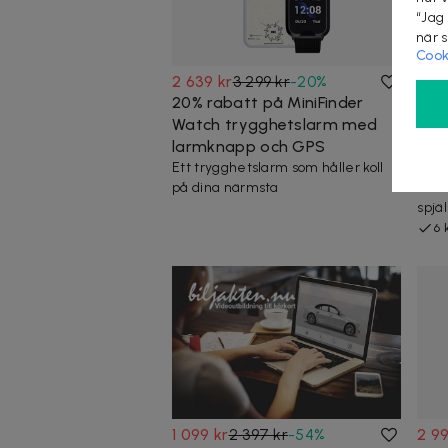
“Jag
när 
Cook
2 639 kr
3 299 kr
-
20
%
2 89
20% rabatt på MiniFinder
Cam
Watch trygghetslarm med
med
larmknapp och GPS
luf
Ett trygghetslarm som håller koll
Allt
på dina närmsta
natu
spjä
6 
1 099 kr
2 397 kr
-
54
%
2 99