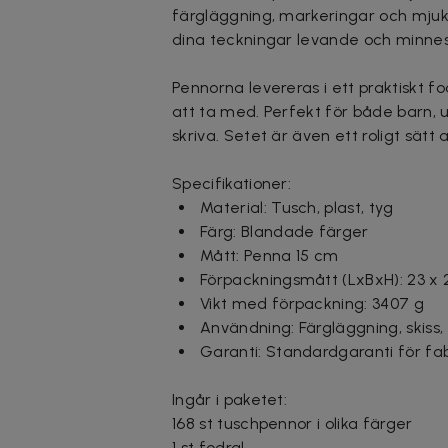
färgläggning, markeringar och mjuk
dina teckningar levande och minne
Pennorna levereras i ett praktiskt f
att ta med. Perfekt för både barn,
skriva. Setet är även ett roligt sätt
Specifikationer:
Material: Tusch, plast, tyg
Färg: Blandade färger
Mått: Penna 15 cm
Förpackningsmått (LxBxH): 23 x 
Vikt med förpackning: 3407 g
Användning: Färgläggning, skiss,
Garanti: Standardgaranti för fab
Ingår i paketet:
168 st tuschpennor i olika färger
1 st fodral