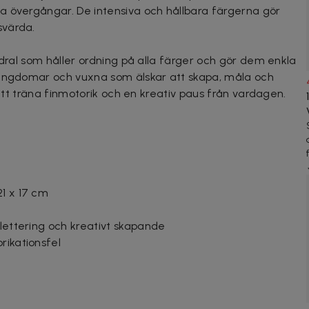
a övergångar. De intensiva och hållbara färgerna gör
svärda.
odral som håller ordning på alla färger och gör dem enkla
 ungdomar och vuxna som älskar att skapa, måla och
 att träna finmotorik och en kreativ paus från vardagen.
21 x 17 cm
 lettering och kreativt skapande
rikationsfel