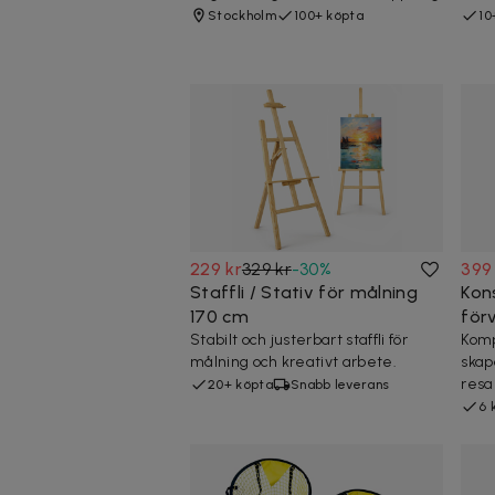
Stockholm
100+ köpta
10
229 kr
329 kr
-
30
%
399
Staffli / Stativ för målning
Kon
170 cm
för
Stabilt och justerbart staffli för
Komp
målning och kreativt arbete.
skap
resa
20+ köpta
Snabb leverans
6 