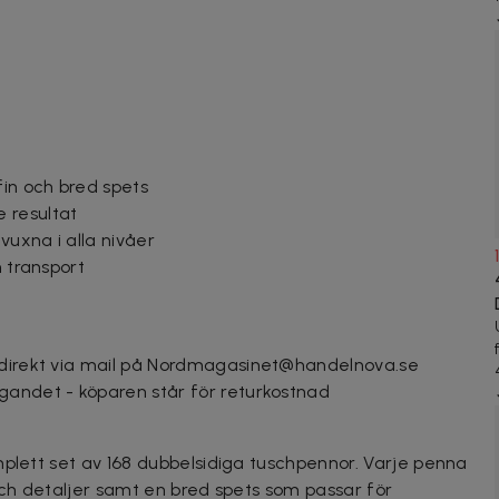
in och bred spets
 resultat
uxna i alla nivåer
h transport
 direkt via mail på Nordmagasinet@handelnova.se
gandet - köparen står för returkostnad
mplett set av 168 dubbelsidiga tuschpennor. Varje penna
och detaljer samt en bred spets som passar för