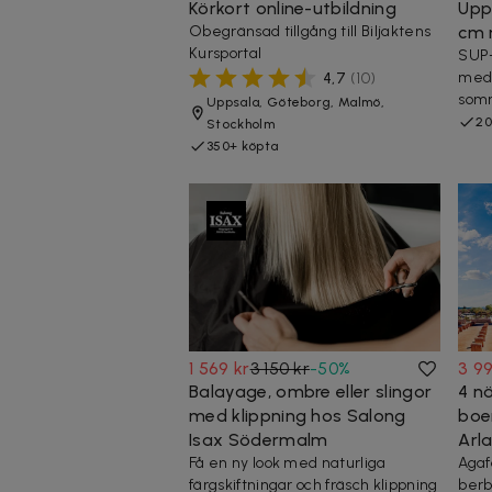
Körkort online-utbildning
Upp
Obegränsad tillgång till Biljaktens
cm 
Kursportal
SUP-
med 
4,7
(
10
)
somm
Uppsala, Göteborg, Malmö,
20
Stockholm
350+ köpta
1 569 kr
3 150 kr
-
50
%
3 99
Balayage, ombre eller slingor
4 n
med klippning hos Salong
boe
Isax Södermalm
Arl
Få en ny look med naturliga
Agaf
färgskiftningar och fräsch klippning
berb