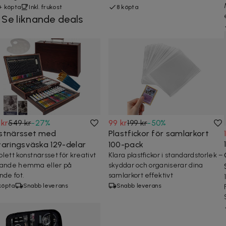
+ köpta
Inkl. frukost
8 köpta
Se liknande deals
 kr
549 kr
-
27
%
99 kr
199 kr
-
50
%
stnärsset med
Plastfickor för samlarkort
varingsväska 129-delar
100-pack
lett konstnärsset för kreativt
Klara plastfickor i standardstorlek –
ande hemma eller på
skyddar och organiserar dina
nde fot.
samlarkort effektivt
köpta
Snabb leverans
Snabb leverans