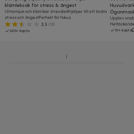
klämleksak för stress & ångest
Huvudvärk
Ultramjuk och klämbar stressbollHjälper till att lindra
Ögonmas
stress och ångestPerfekt för fokus...
Upplev snab
Heltäckande
2,5
(
13
)
10+ köpta
600+ köpta