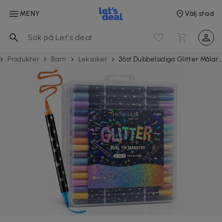
MENY
Välj stad
Produkter
Barn
Leksaker
36st Dubbelsidiga Glitter Målarpennor 72 Färger Akryl