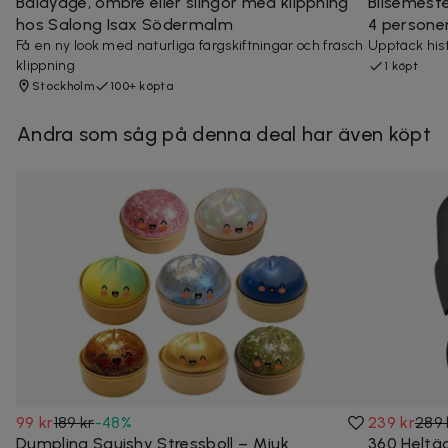
Balayage, ombre eller slingor med klippning
Bilsemester
hos Salong Isax Södermalm
4 persone
Få en ny look med naturliga färgskiftningar och fräsch
Upptäck his
klippning
1 köpt
Stockholm
100+ köpta
Andra som såg på denna deal har även köpt
99 kr
189 kr
-
48
%
239 kr
289 
Dumpling Squishy Stressboll – Mjuk
360 Heltä