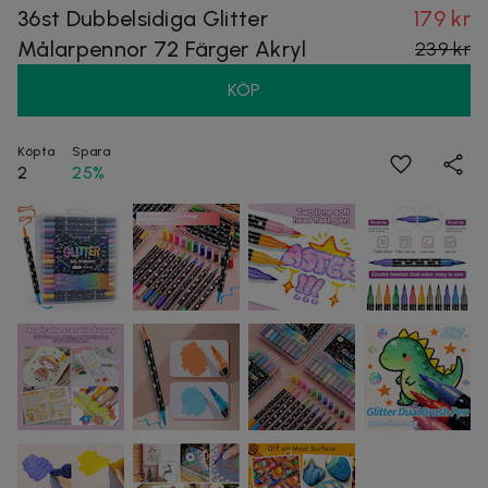
36st Dubbelsidiga Glitter
179 kr
Målarpennor 72 Färger Akryl
239 kr
KÖP
Köpta
Spara
2
25%