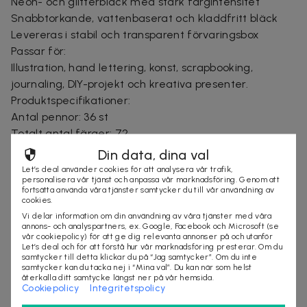
Neon- och glitterbläck med stark färgintensitet
Snabbtorkande, vattenbaserat och kladdfritt bläck
Levereras i stabil och transparent förvaringsbox
Passar för:
Illustration, hand lettering, konst, scrapbooking,
journaling, DIY-projekt och kreativa presenter.
Produktspecifikationer:
Antal pennor: 36 st
Totalt antal färger: 72
Spets: Dubbel spets (fin + medium/bred)
Din data, dina val
Bläck: Vattenbaserat glitterbläck
Let’s deal använder cookies för att analysera vår trafik,
personalisera vår tjänst och anpassa vår marknadsföring. Genom att
Egenskaper: Portabel, slitstark, jämnt färgflöde
fortsätta använda våra tjänster samtycker du till vår användning av
Säkerhet: CE-certifierad, icke-giftig
cookies.
Vi delar information om din användning av våra tjänster med våra
annons- och analyspartners, ex. Google, Facebook och Microsoft (se
vår cookiepolicy) för att ge dig relevanta annonser på och utanför
Let’s deal och för att förstå hur vår marknadsföring presterar. Om du
Säljes av
samtycker till detta klickar du på “Jag samtycker”. Om du inte
Nordic Online Sales AB
samtycker kan du tacka nej i “Mina val”. Du kan när som helst
återkalla ditt samtycke längst ner på vår hemsida.
Organisationsnummer
:
559098-7318
Cookiepolicy
Integritetspolicy