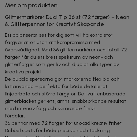
Mer om produkten
Glittermarkörer Dual Tip 36 st (72 färger) – Neon
& Glitterpennor för Kreativt Skapande
Ett balanserat set för dig som vill ha extra stor
färgvariation utan att kompromissa med
överskådlighet. Med 36 glittermarkörer och totalt 72
färger får du ett brett spektrum av neon- och
glitterfärger som ger liv och djup åt alla typer av
kreativa projekt.
De dubbla spetsarna gör markörerna flexibla och
lättanvända – perfekta för både detaljerat
linjearbete och större färgytor. Det vattenbaserade
glitterbläcket ger ett jämnt, snabbtorkande resultat
med intensiv färg och skimrande finish.
Fördelar:
36 pennor med 72 färger för utökad kreativ frihet
Dubbel spets för både precision och täckning