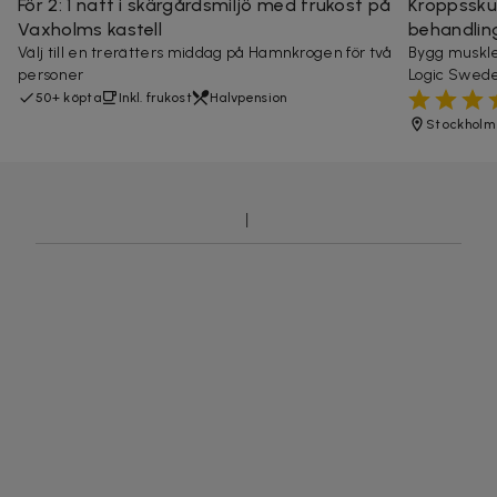
För 2: 1 natt i skärgårdsmiljö med frukost på
Kroppsskul
Vaxholms kastell
behandlin
Välj till en trerätters middag på Hamnkrogen för två
Bygg muskle
personer
Logic Swed
50+ köpta
Inkl. frukost
Halvpension
Stockholm