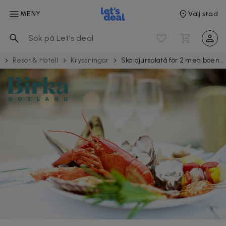
MENY
Välj stad
e
Resor & Hotell
Kryss­ningar
Skaldjursplatå för 2 med boende i Seaview-hytt på fartyget M/S Birka