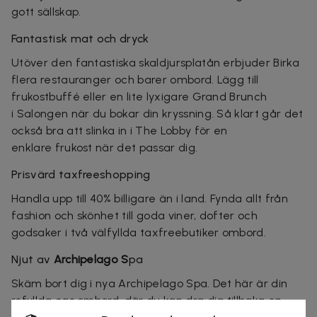
gott sällskap.
Fantastisk mat och dryck
Utöver den fantastiska skaldjursplatån erbjuder Birka
flera restauranger och barer ombord.
Lägg till
frukostbuffé eller en lite lyxigare Grand Brunch
i
Salongen
när du bokar din kryssning. Så klart går det
också bra att slinka in i The Lobby
för en
enklare
frukost när det passar dig.
Prisvärd taxfreeshopping
Handla upp till 40% billigare än i land. Fynda allt från
fashion och skönhet till goda viner, dofter och
godsaker i två välfyllda taxfreebutiker ombord.
Njut av
Archipelago S
pa
Skäm bort dig i nya Archipelago Spa. Det här är din
rofyllda oas ombord, där du kan dra dig tillbaka en