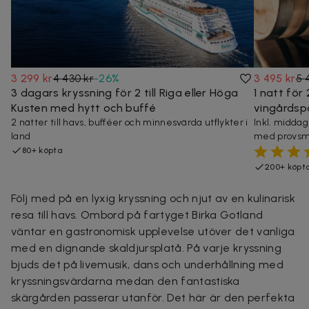
3 299 kr
4 430 kr
-
26
%
3 495 kr
5 
3 dagars kryssning för 2 till Riga eller Höga
1 natt för 
Kusten med hytt och buffé
vingårdsp
2 nätter till havs, bufféer och minnesvärda utflykter i
Inkl. middag
land
med provsm
80+ köpta
200+ köpt
Följ med på en lyxig kryssning och njut av en kulinarisk
resa till havs. Ombord på fartyget Birka Gotland
väntar en gastronomisk upplevelse utöver det vanliga
med en dignande skaldjursplatå. På varje kryssning
bjuds det på livemusik, dans och underhållning med
kryssningsvärdarna medan den fantastiska
skärgården passerar utanför. Det här är den perfekta