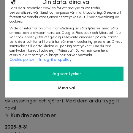
stund och bara vara. Tänk avkopplande behandlingar,
Din data, dina val
bastu med havsutsikt och jacuzzi både inne och ute
Let’s deal använder cookies för att analysera vår trafik,
personalisera vår tjänst och anpassa vår marknadsföring. Genom att
med magiska vyer över skärgården.
fortsätta använda våra tjänster samtycker du till vår användning av
cookies.
Birka – Östersjöns nya
nöjeskryssare
Vi delar information om din användning av våra tjänster med våra
annons- och analyspartners, ex. Google, Facebook och Microsoft (se
På Östersjöns nya nöjeskryssare trivs både
vår cookiepolicy) för att ge dig relevanta annonser på och utanför
Let’s deal och för att förstå hur vår marknadsföring presterar. Om du
dansbandsvänner och partypinglor. Landets bästa
samtycker till detta klickar du på “Jag samtycker”. Om du inte
dansband i veckorna – DJ och liveband till helgen. En
samtycker kan du tacka nej i “Mina val”. Du kan när som helst
återkalla ditt samtycke längst ner på vår hemsida.
bättre nöjeskväll kan du inte få!
Cookiepolicy
Integritetspolicy
Om Birka Gotland
Jag samtycker
Birka Gotland drivs av Gotland Alandia Cruises AB, ett
samarbete mellan rederierna Viking Line och
Mina val
Gotlandsbolaget. Starka ägare med lång erfarenhet
av kryssningar och sjöfart. Med dem är du trygg till
havs!
⭐ Kundrecensioner
2025-8-31