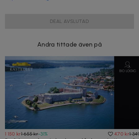
DEAL AVSLUTAD
Andra tittade även på
1 150 kr
1 655 kr
-
31
%
470 kr
1 34