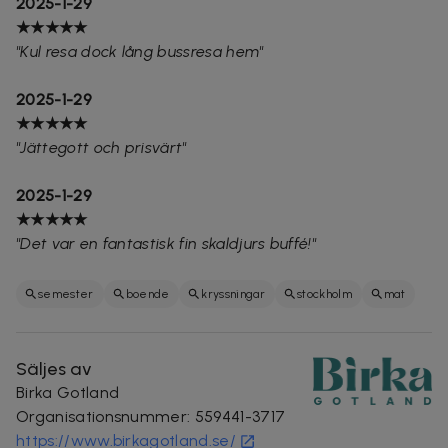
2025-1-29
★★★★★
"Kul resa dock lång bussresa hem"
2025-1-29
★★★★★
"Jättegott och prisvärt"
2025-1-29
★★★★★
"Det var en fantastisk fin skaldjurs buffé!"
semester
boende
kryssningar
stockholm
mat
Säljes av
Birka Gotland
Organisationsnummer
:
559441-3717
https://www.birkagotland.se/