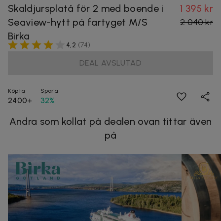
Skaldjursplatå för 2 med boende i
1 395 kr
Seaview-hytt på fartyget M/S
2 040 kr
Birka
4,2
(
74
)
DEAL AVSLUTAD
Köpta
Spara
2400+
32%
Andra som kollat på dealen ovan tittar även
på