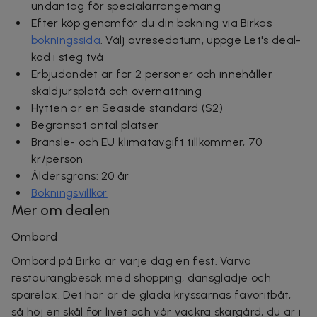
undantag för specialarrangemang
Efter köp genomför du din bokning via Birkas
bokningssida
. Välj avresedatum, uppge Let's deal-
kod i steg två
Erbjudandet är för 2 personer och innehåller
skaldjursplatå och övernattning
Hytten är en Seaside standard (S2)
Begränsat antal platser
Bränsle- och EU klimatavgift
tillkommer, 70
kr/person
Åldersgräns: 20 år
Bokningsvillkor
Mer om dealen
Ombord
Ombord på Birka är varje dag en fest. Varva
restaurangbesök med shopping, dansglädje och
sparelax. Det här är de glada kryssarnas favoritbåt,
så höj en skål för livet och vår vackra skärgård, du är i