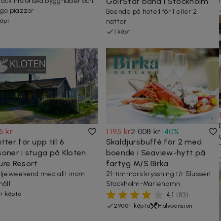
äck historiska byggnader och
GolfStar bana i Stockholm
ga piazzor
Boende på hotell för 1 eller 2
köpt
nätter
1 köpt
5 kr
1 195 kr
2 008 kr
-
40
%
tter för upp till 6
Skaldjursbuffé för 2 med
soner i stuga på Kloten
boende i Seaview-hytt på
ure Resort
fartyg M/S Birka
ljeweekend med allt inom
21-timmars kryssning t/r Slussen
håll
Stockholm-Mariehamn
+ köpta
4,1
(
83
)
2900+ köpta
Halvpension