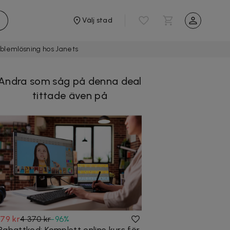
Välj stad
roblemlösning hos Janets
Andra som såg på denna deal
tittade även på
179 kr
4 370 kr
-
96
%
Rabattkod: Komplett online kurs för