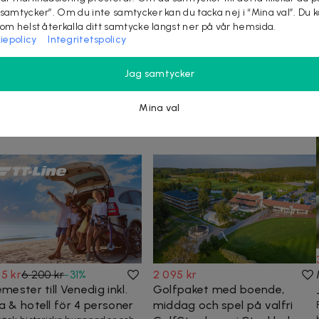
 samtycker”. Om du inte samtycker kan du tacka nej i “Mina val”. Du 
som helst återkalla ditt samtycke längst ner på vår hemsida.
iepolicy
Integritetspolicy
Jag samtycker
KÖP
Mina val
at på dealen ovan tittar även på
5 kr
6 200 kr
-
31
%
2 095 kr
emester till Venedig inkl.
Golfpaket med boende,
a & hotell för 4 personer
middag och spel på valfri