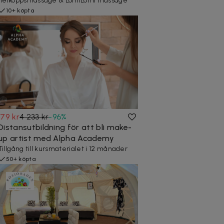
helkoppsmassage & LomiLomi massage
10+ köpta
179 kr
4 233 kr
-
96
%
Distansutbildning för att bli make-
up artist med Alpha Academy
Tillgång till kursmaterialet i 12 månader
50+ köpta