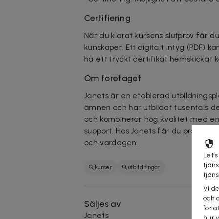
Certifiering
När du klarat kursens slutprov får d
kunskaper. Ett digitalt intyg (PDF) kan
ha ett tryckt certifikat hemskickat k
Om företaget
Janets är en etablerad utbildnings
ämnen och har utbildat tusentals d
och kombinerar hög kvalitet med enke
support. Hos Janets får du praktiska
och vardagen.
Let’s
tjän
kurser
utbildningar
tjän
Vi d
och 
Säljes av
för a
Janets
hur 