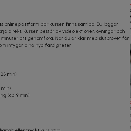
anets onlineplattform där kursen finns samlad. Du loggar
örja direkt. Kursen består av videolektioner, övningar och
0 minuter att genomföra. När du är klar med slutprovet får
som intygar dina nya färdigheter.
 23 min)
4 min)
ing (ca 9 min)
digitalt eller tryckt kursintyg