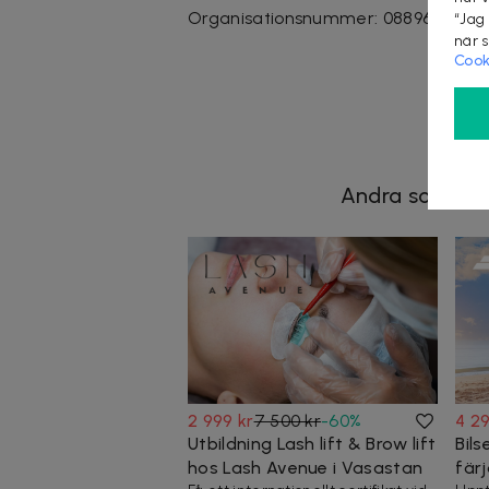
Organisationsnummer
:
08896870
“Jag
när 
Cook
Andra som koll
2 999 kr
7 500 kr
-
60
%
4 29
Utbildning Lash lift & Brow lift
Bils
hos Lash Avenue i Vasastan
färj