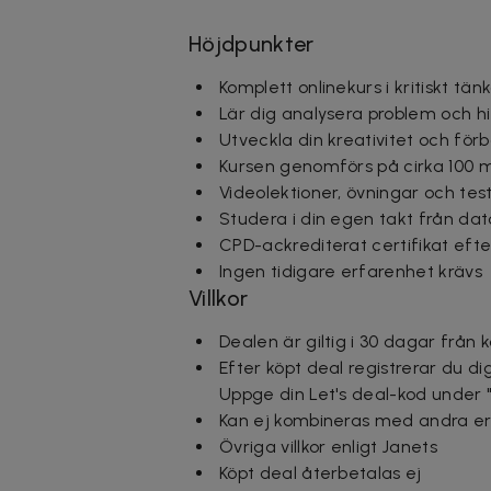
Höjdpunkter
Komplett onlinekurs i kritiskt t
Lär dig analysera problem och hi
Utveckla din kreativitet och för
Kursen genomförs på cirka 100 
Videolektioner, övningar och tes
Studera i din egen takt från dato
CPD-ackrediterat certifikat efte
Ingen tidigare erfarenhet krävs
Villkor
Dealen är giltig i 30 dagar från 
Efter köpt deal registrerar du di
Uppge din Let's deal-kod under
Kan ej kombineras med andra e
Övriga villkor enligt Janets
Köpt deal återbetalas ej