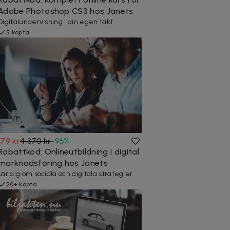
Adobe Photoshop CS3 hos Janets
Digitalundervisning i din egen takt
5 köpta
179 kr
4 370 kr
-
96
%
Rabattkod: Onlineutbildning i digital
marknadsföring hos Janets
Lär dig om sociala och digitala strategier
20+ köpta