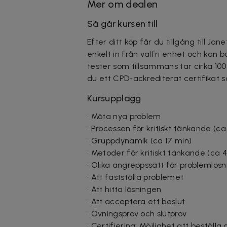
Mer om dealen
Så går kursen till
Efter ditt köp får du tillgång till J
enkelt in från valfri enhet och kan b
tester som tillsammans tar cirka 10
du ett CPD-ackrediterat certifikat 
Kursupplägg
• Möta nya problem
• Processen för kritiskt tänkande (ca
• Gruppdynamik (ca 17 min)
• Metoder för kritiskt tänkande (ca 
• Olika angreppssätt för problemlösn
• Att fastställa problemet
• Att hitta lösningen
• Att acceptera ett beslut
• Övningsprov och slutprov
• Certifiering: Möjlighet att beställa 