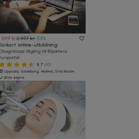
1 099 kr
2 397 kr
-
54
%
Körkort online-utbildning
Obegränsad tillgång till Biljaktens
Kursportal
4,7
(
10
)
Uppsala, Göteborg, Malmö, Stockholm
350+ köpta