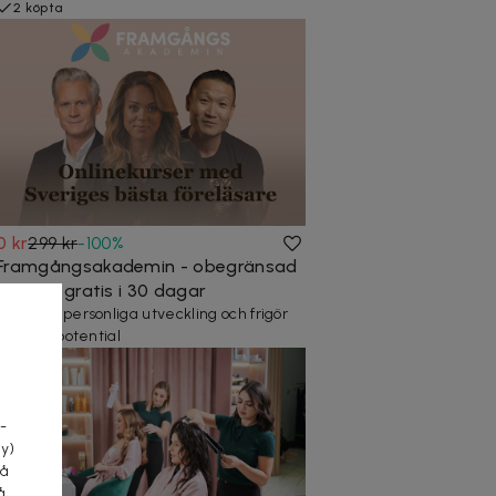
2 köpta
0 kr
299 kr
-
100
%
Framgångsakademin - obegränsad
tillgång gratis i 30 dagar
Maxa din personliga utveckling och frigör
din fulla potential
a
-
cy)
tå
å