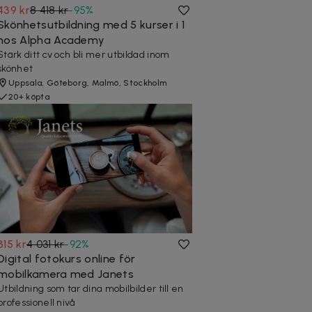
439 kr
8 418 kr
-
95
%
Skönhetsutbildning med 5 kurser i 1
hos Alpha Academy
Stärk ditt cv och bli mer utbildad inom
skönhet
Uppsala, Göteborg, Malmö, Stockholm
20+ köpta
315 kr
4 031 kr
-
92
%
Digital fotokurs online för
mobilkamera med Janets
Utbildning som tar dina mobilbilder till en
professionell nivå