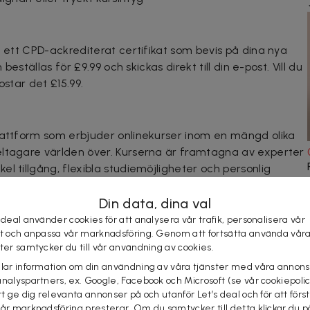
u ett CPD-ackrediterat certifikat som bevis på dina nya
 beställas för £9.99 och skickas direkt till din e-post. Vill du
ostar det £15.99.
plattform som erbjuder onlinekurser inom en mängd olika
eltagare världen över. Kurserna är framtagna av experter
l tillgång, flexibla studiemöjligheter och personlig
 färdigheter som går att använda direkt i både arbetslivet
Din data, dina val
 deal använder cookies för att analysera vår trafik, personalisera vår
st och anpassa vår marknadsföring. Genom att fortsätta använda vår
ster samtycker du till vår användning av cookies.
elar information om din användning av våra tjänster med våra annons
analyspartners, ex. Google, Facebook och Microsoft (se vår cookiepoli
tt ge dig relevanta annonser på och utanför Let’s deal och för att förs
vår marknadsföring presterar. Om du samtycker till detta klickar du p