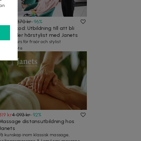
kan
179 kr
4 370 kr
-
96
%
Rabattkod: Utbildning till att bli
frisör eller hårstylist med Janets
Distanskurs för frisör och stylist
40+ köpta
319 kr
4 093 kr
-
92
%
Massage distansutbildning hos
Janets
Få kunskap inom klassisk massage,