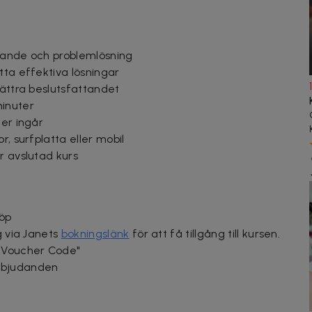
änkande och problemlösning
tta effektiva lösningar
bättra beslutsfattandet
minuter
ter ingår
r, surfplatta eller mobil
r avslutad kurs
köp
g via Janets
bokningslänk
för att få tillgång till kursen.
 "Voucher Code"
rbjudanden