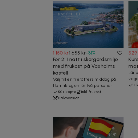
1 150 kr
1 655 kr
-
31
%
329
För 2: 1 natt i skärgårdsmiljö
Kur
med frukost på Vaxholms
matl
kastell
Lär 
vega
Välj till en trerätters middag på
Hamnkrogen för två personer
7 
50+ köpta
Inkl. frukost
Halvpension