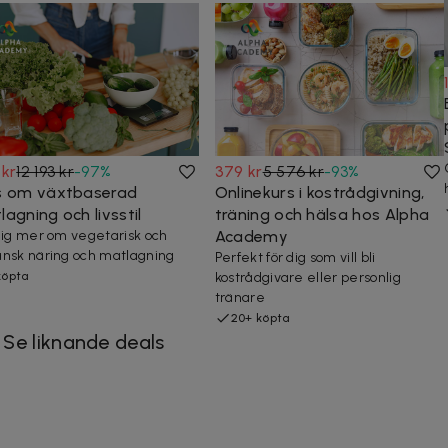
 kr
12 193 kr
-
97
%
379 kr
5 576 kr
-
93
%
s om växtbaserad
Onlinekurs i kostrådgivning,
agning och livsstil
träning och hälsa hos Alpha
dig mer om vegetarisk och
Academy
nsk näring och matlagning
Perfekt för dig som vill bli
köpta
kostrådgivare eller personlig
tränare
20+ köpta
Se liknande deals