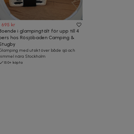
1 695 kr
Boende i glampingtält för upp till 4
pers hos Rösjöbaden Camping &
Stugby
Glamping med utsikt över både sjö och
himmel nära Stockholm
150+ köpta