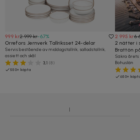
999 kr
2 999 kr
-
67
%
2 995 kr
6 
Orrefors Jernverk Tallriksset 24-delar
2 nätter i
Servis bestående av middagstallrik, salladstallrik,
Brattön p
assiett och skål
Säkra årets
Bohuslän
3,1
(
8
)
550+ köpta
650+ köpt