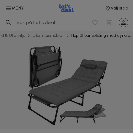
MENY
Välj stad
rd & Utemiljö
Utomhusmöbler
Hopfällbar solsäng med dyna och justerbart ryggstöd