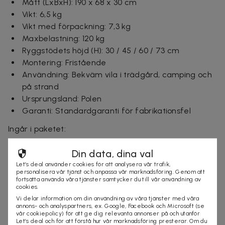
Mått (LxBxH): 190 x 68 x 30 cm
Vikt: 6,5 kg
Vikt med förpackning: 7,3 kg
Maxbelastning: 120 kg
Ryggstödets höjd (H): 30 / 45 / 60 / 73 cm
Montering: Fristående
Användning: Bekväm vila i trädgård, camping och
på strand
Ursprungsland: Polen
Garanti: Standardgaranti för fabrikationsfel
Ingår i paketet:
1 st hopfällbar solsäng
Din data, dina val
1 st dyna
Let’s deal använder cookies för att analysera vår trafik,
personalisera vår tjänst och anpassa vår marknadsföring. Genom att
fortsätta använda våra tjänster samtycker du till vår användning av
1 st huvudstöd
cookies.
Vi delar information om din användning av våra tjänster med våra
1 st manual
annons- och analyspartners, ex. Google, Facebook och Microsoft (se
vår cookiepolicy) för att ge dig relevanta annonser på och utanför
Leveranstid: 1–3 arbetsdagar
Let’s deal och för att förstå hur vår marknadsföring presterar. Om du