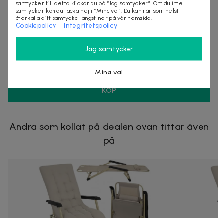
samtycker till detta klickar du på “Jag samtycker”. Om du inte
samtycker kan du tacka nej i “Mina val”. Du kan när som helst
återkalla ditt samtycke längst ner på vår hemsida.
Cookiepolicy
Integritetspolicy
Säljes av
Nordmagasinet.com
Jag samtycker
Organisationsnummer
:
556905-5238
Mina val
KÖP
Andra som kollat på dealen ovan tittar även
på