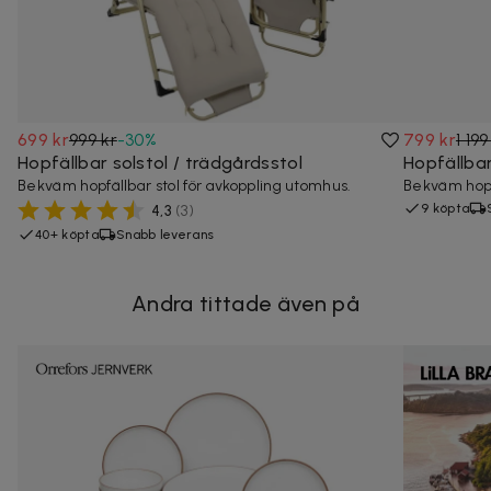
699 kr
999 kr
-
30
%
799 kr
1 199
Hopfällbar solstol / trädgårdsstol
Hopfällbar
Bekväm hopfällbar stol för avkoppling utomhus.
Bekväm hopfä
9 köpta
4,3
(
3
)
40+ köpta
Snabb leverans
Andra tittade även på