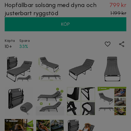
Hopfällbar solsäng med dyna och
799 kr
justerbart ryggstöd
1 199 kr
KÖP
Köpta
Spara
10+
33%