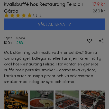
Kvällsbuffé hos Restaurang Felicia i
179 kr
Gårda
250 kr
4,8
(
3
)
VÄLJ ALTERNATIV
Köpta
Spara
100+
28%
Mat, stämning och musik, vad mer behövs? Samla
kompisgänget, kollegorna eller familjen för en härlig
kväll hos Restaurang Felicia. Här väntar en generös
buffé med persiska smaker - aromatiska kryddor,
färska örter, mustiga grytor och välbalanserade
smaker med inslag av syra och sötma.