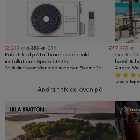
12 299 kr
16 380 kr
-
25
%
7 995 kr
Rabattkod på Luftvärmepump inkl.
1 vecka för
installation - Spara 2172 kr
hotell & h
Sänk dina kostnader med Andersen Electric 26
Avresor frå
450+ köpt
Andra tittade även på