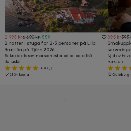
2 995 kr
6 690 kr
-
55
%
395 kr
595 
2 nätter i stuga för 2-5 personer på Lilla
Smakupple
Brattön på Tjörn 2026
servering
Säkra årets sommarsemester på en paradisö i
Njut av have
Bohuslän
kanalen
4,9
(
3
)
650+ köpta
Göteborg