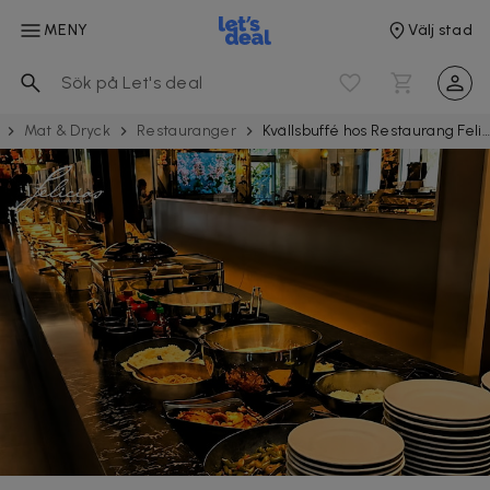
MENY
Välj stad
Mat & Dryck
Restau­rang­er
Kvällsbuffé hos Restaurang Felicia i Gårda