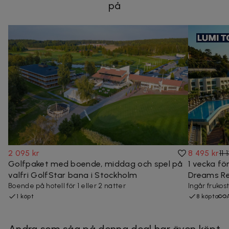
på
2 095 kr
8 495 kr
11 
Golfpaket med boende, middag och spel på
1 vecka för
valfri GolfStar bana i Stockholm
Dreams Res
Boende på hotell för 1 eller 2 nätter
Ingår frukos
1 köpt
8 köpta
Andra som såg på denna deal har även köpt