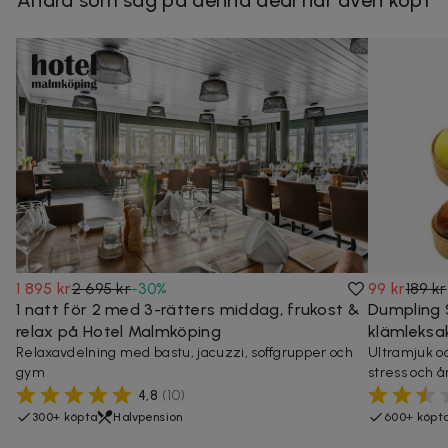
1 895 kr
2 695 kr
-
30
%
99 kr
189 kr
1 natt för 2 med 3-rätters middag, frukost &
Dumpling 
relax på Hotel Malmköping
klämleksa
Relaxavdelning med bastu, jacuzzi, soffgrupper och
Ultramjuk oc
gym
stress och å
4,8
(
10
)
300+ köpta
Halvpension
600+ köpt