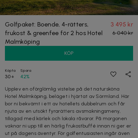
Golfpaket: Boende, 4-rätters,
3 495 kr
frukost & greenfee för 2 hos Hotel
6 040 kr
Malmköping
KÖP
Köpta
Spara
30+
42%
Upplev en oförglömlig vistelse på det natursköna
Hotel Malmköping, beläget i hjärtat av Sörmland. Här
bor ni bekvämt i ett av hotellets dubbelrum och får
njuta av en utsökt fyrarätters avsmakningsmeny,
tillagad med kärlek och lokala råvaror. På morgonen
vaknar ni upp till en härlig frukostbuffé innan ni ger er
ut på dagens äventyr. För golfentusiasten ingår även