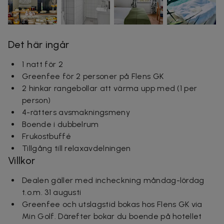
Det här ingår
1 natt för 2
Greenfee för 2 personer på Flens GK
2 hinkar rangebollar att värma upp med (1 per
person)
4-rätters avsmakningsmeny
Boende i dubbelrum
Frukostbuffé
Tillgång till relaxavdelningen
Villkor
Dealen gäller med incheckning måndag-lördag
t.o.m. 31 augusti
Greenfee och utslagstid bokas hos Flens GK via
Min Golf. Därefter bokar du boende på hotellet