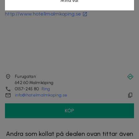
Mina val
Organisationsnummer
:
556889-6996
http://www.hotellmalmkoping.se
Furugatan
642 60
Malmköping
0157-245 80
Ring
info@hotelmalmkoping.se
KÖP
Andra som kollat på dealen ovan tittar även