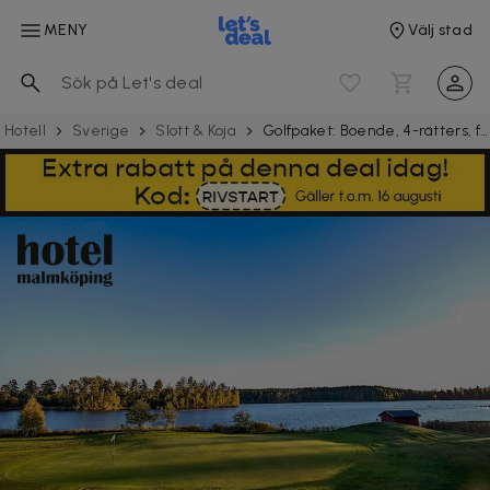
MENY
Välj stad
 Hotell
Sverige
Slott & Koja
Golfpaket: Boende, 4-rätters, frukost & greenfee för 2 hos Hotel Malmköping