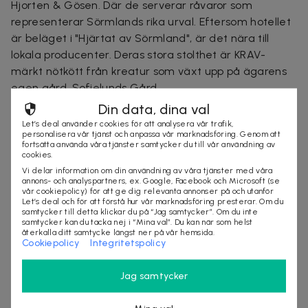
Hjorten & Gösen. Där
de serverar råvaror som
representerar Sörmlands rika urval. Eftersom hotellet
är beläget i "Hjärtat av Sörmland", är det nära till
lokala producenter. Deras stora stolthet är KRAV-
märkt nötkött från kreatur som växt upp på ägarens
egen gård, Sofielunds Gård.
Din data, dina val
De har även närhet till den populära golfbanan
Flens
Let’s deal använder cookies för att analysera vår trafik,
golfbana och Sörmlandsleden.
personalisera vår tjänst och anpassa vår marknadsföring. Genom att
fortsätta använda våra tjänster samtycker du till vår användning av
Hotellet disponerar över 45 rum - 23 dubbelrum i olika
cookies.
storlekar, 2 familjerum och 20 enkelrum, med totalt
Vi delar information om din användning av våra tjänster med våra
annons- och analyspartners, ex. Google, Facebook och Microsoft (se
70 bäddar. Rummen är smakfullt inredda, inklusive
vår cookiepolicy) för att ge dig relevanta annonser på och utanför
Let’s deal och för att förstå hur vår marknadsföring presterar. Om du
helkaklade badrum
samtycker till detta klickar du på “Jag samtycker”. Om du inte
samtycker kan du tacka nej i “Mina val”. Du kan när som helst
återkalla ditt samtycke längst ner på vår hemsida.
middag
frukost
boende
sport
Cookiepolicy
Integritetspolicy
Jag samtycker
Säljes av
Hotel Malmköping