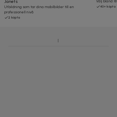
Janets
Välj bland 18
Utbildning som tar dina mobilbilder till en
40+ köpta
professionell nivå
2 köpta