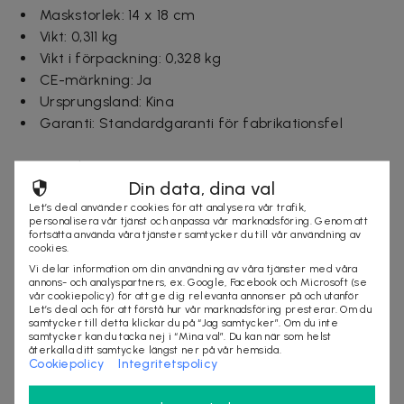
Maskstorlek: 14 x 18 cm
Vikt: 0,311 kg
Vikt i förpackning: 0,328 kg
CE-märkning: Ja
Ursprungsland: Kina
Garanti: Standardgaranti för fabrikationsfel
Ingår i paketet:
Din data, dina val
1 st växtnät 2x20 m
Let’s deal använder cookies för att analysera vår trafik,
personalisera vår tjänst och anpassa vår marknadsföring. Genom att
fortsätta använda våra tjänster samtycker du till vår användning av
cookies.
Leveranstid: 1-3 arbetsdagar
Vi delar information om din användning av våra tjänster med våra
annons- och analyspartners, ex. Google, Facebook och Microsoft (se
vår cookiepolicy) för att ge dig relevanta annonser på och utanför
Let’s deal och för att förstå hur vår marknadsföring presterar. Om du
Säljes av
samtycker till detta klickar du på “Jag samtycker”. Om du inte
samtycker kan du tacka nej i “Mina val”. Du kan när som helst
Nordmagasinet.com
återkalla ditt samtycke längst ner på vår hemsida.
Organisationsnummer
:
556905-5238
Cookiepolicy
Integritetspolicy