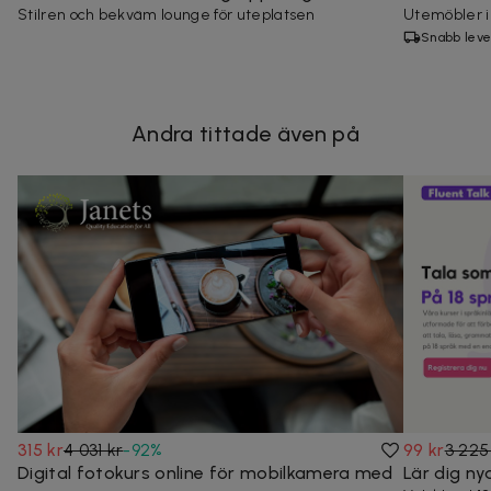
Stilren och bekväm lounge för uteplatsen
Utemöbler i 
Snabb leve
Andra tittade även på
315 kr
4 031 kr
-
92
%
99 kr
3 225
Digital fotokurs online för mobilkamera med
Lär dig ny