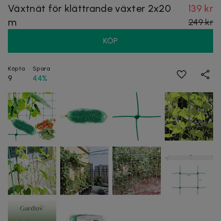
Växtnät för klättrande växter 2x20
139 kr
m
249 kr
KÖP
Köpta
Spara
9
44%