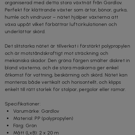
organiserad med detta stora växtnät från Gardlov.
Perfekt för klättrande växter som ärtor, bönor, gurka,
humle och vindruvor – nätet hjälper växterna att
växa uppåt vilket förbättrar luftcirkulationen och
underlättar skörd.
Det slitstarka nätet är tillverkat i förstärkt polypropylen
och är motståndskraftigt mot sträckning och
mekaniska skador. Den gröna färgen smälter diskret in
bland växterna, och de stora maskorna ger enkel
åtkomst för vattning, beskärning och skörd. Nätet kan
monteras både vertikalt och horisontellt, och klipps
enkelt till rätt storlek för stolpar, pergolor eller ramar.
Specifikationer:
Varumärke: Gardlov
Material: PP (polypropylen)
Färg: Grön
Mått (LxB): 2 x 20 m