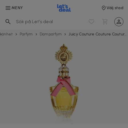
MENY
Välj stad
könhet
Parfym
Damparfym
Juicy Couture Couture Couture Edp 100ml