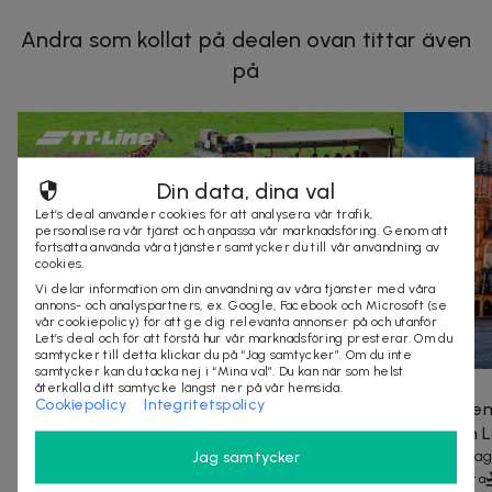
Andra som kollat på dealen ovan tittar även
på
Din data, dina val
Let’s deal använder cookies för att analysera vår trafik,
personalisera vår tjänst och anpassa vår marknadsföring. Genom att
fortsätta använda våra tjänster samtycker du till vår användning av
cookies.
Vi delar information om din användning av våra tjänster med våra
annons- och analyspartners, ex. Google, Facebook och Microsoft (se
vår cookiepolicy) för att ge dig relevanta annonser på och utanför
Let’s deal och för att förstå hur vår marknadsföring presterar. Om du
samtycker till detta klickar du på “Jag samtycker”. Om du inte
samtycker kan du tacka nej i “Mina val”. Du kan när som helst
9 995 kr
15 520 kr
-
36
%
2 499 kr
återkalla ditt samtycke längst ner på vår hemsida.
Cookiepolicy
Integritetspolicy
För 4: Färjeöverfart till Tyskland med boende
Res till h
& inträde till safaripark
flyg från 
Safari, djurliv och äventyr för hela familjen
Blir det Pra
Jag samtycker
30+ köpta