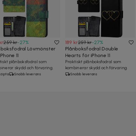
kr
259 kr
-
27
%
189 kr
259 kr
-
27
%
nboksfodral Lövmönster
Plånboksfodral Double
iPhone 11
Hearts för iPhone 11
tiskt plånboksfodral som
Praktiskt plånboksfodral som
inerar skydd och förvaring.
kombinerar skydd och förvaring.
köpta
Snabb leverans
Snabb leverans