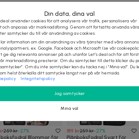
Din data, dina val
8
 deal använder cookies för att analysera vår trafik, personalisera vår
st och anpassa vår marknadsföring. Genom att fortsätta använda vår
ster samtycker du till vår användning av cookies.
elar information om din användning av våra tjänster med våra annons
KÖP
analyspartners, ex. Google, Facebook och Microsoft (se vår cookiepoli
tt ge dig relevanta annonser på och utanför Let’s deal och för att förs
vår marknadsföring presterar. Om du samtycker till detta klickar du p
Se liknande deals
 samtycker”. Om du inte samtycker kan du tacka nej i “Mina val”. Du 
som helst återkalla ditt samtycke längst ner på vår hemsida.
iepolicy
Integritetspolicy
Jag samtycker
Mina val
kr
259 kr
-
27
%
189 kr
259 kr
-
27
%
nboksfodral Blommor för
Plånboksfodral Svart för