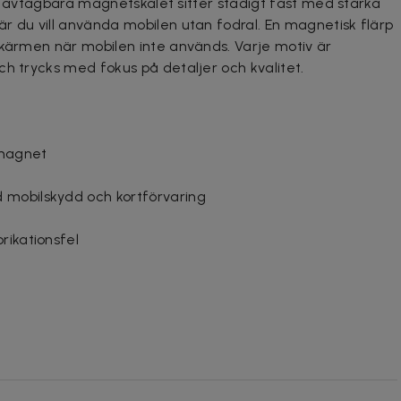
Det avtagbara magnetskalet sitter stadigt fast med starka
r du vill använda mobilen utan fodral. En magnetisk flärp
skärmen när mobilen inte används. Varje motiv är
ch trycks med fokus på detaljer och kvalitet.
 magnet
 mobilskydd och kortförvaring
rikationsfel