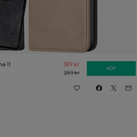
e 11
189 kr
KÖP
259 kr