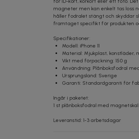
för ID-kort, körkort eller ett foto. 
magneter men kan enkelt tas loss nä
håller fodralet stängt och skyddar 
framtaget specifikt för produkten o
Specifikationer:
Modell: iPhone 11
Material: Mjukplast, konstläder,
Vikt med förpackning: 150 g
Användning: Plånboksfodral med
Ursprungsland: Sverige
Garanti: Standardgaranti för fab
Ingår i paketet:
1 st plånboksfodral med magnetskal
Leveranstid: 1-3 arbetsdagar