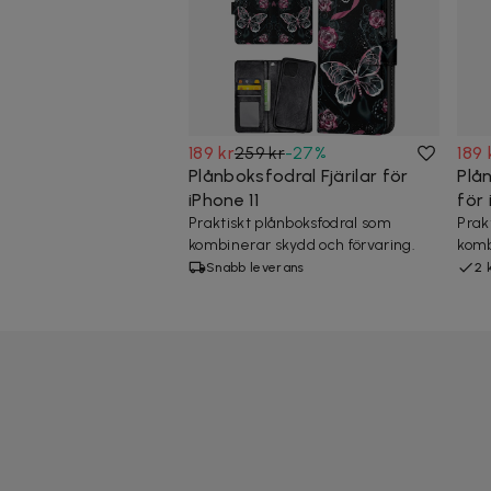
189 kr
259 kr
-
27
%
189 
Plånboksfodral Fjärilar för
Plå
iPhone 11
för 
Praktiskt plånboksfodral som
Prak
kombinerar skydd och förvaring.
komb
Snabb leverans
2 