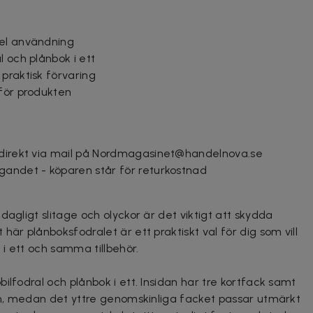
bel användning
l och plånbok i ett
praktisk förvaring
 för produkten
 direkt via mail på Nordmagasinet@handelnova.se
gandet - köparen står för returkostnad
dagligt slitage och olyckor är det viktigt att skydda
här plånboksfodralet är ett praktiskt val för dig som vill
i ett och samma tillbehör.
ilfodral och plånbok i ett. Insidan har tre kortfack samt
ton, medan det yttre genomskinliga facket passar utmärkt