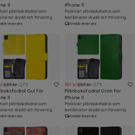
ne 11
iPhone 11
tiskt plånboksfodral som
Praktiskt plånboksfodral som
inerar skydd och förvaring.
kombinerar skydd och förvaring.
abb leverans
Snabb leverans
kr
259 kr
-
27
%
189 kr
259 kr
-
27
%
nboksfodral Gul för
Plånboksfodral Grön för
ne 11
iPhone 11
tiskt plånboksfodral som
Praktiskt plånboksfodral som
inerar skydd och förvaring.
kombinerar skydd och förvaring.
abb leverans
Snabb leverans