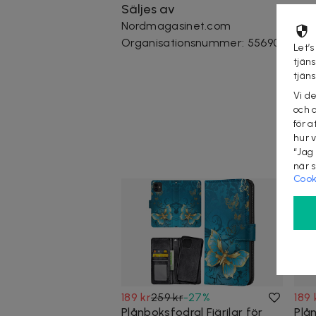
Säljes av
Nordmagasinet.com
Organisationsnummer
:
556905-523
Let’s
tjän
tjän
Vi d
och 
för a
hur 
“Jag
när 
Cook
189 kr
259 kr
-
27
%
189 
Plånboksfodral Fjärilar för
Plå