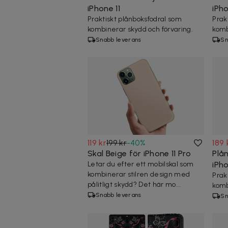
iPhone 11
iPho
Praktiskt plånboksfodral som
Prak
kombinerar skydd och förvaring.
komb
Snabb leverans
Sn
119 kr
199 kr
-
40
%
189 
Skal Beige för iPhone 11 Pro
Plå
Letar du efter ett mobilskal som
iPho
kombinerar stilren design med
Prak
pålitligt skydd? Det här mo...
komb
Snabb leverans
Sn