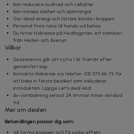
Kan reducera svullnad och celluliter
Kan minska stelhet och spänningar
Ger ökad energi och lättare känsla i kroppen
Personal finns nära till hands vid behov
Du hittar
Holinesse på Hedåsgatan, ett stenkast
från Heden och Avenyn
Villkor
Sessionerna går att nytta 1 år framåt efter
genomfört köp
Kontakta Holinesse via telefon:
031 373 66 75
för
att boka in första besöket som inkluderar
introduktion. Uppge Let's deal-kod
Av-/ombokning senast 24 timmar innan avtalad
tid
Mer om dealen
Behandlingen passar dig som:
Vill forma kroppen och få synlig effekt