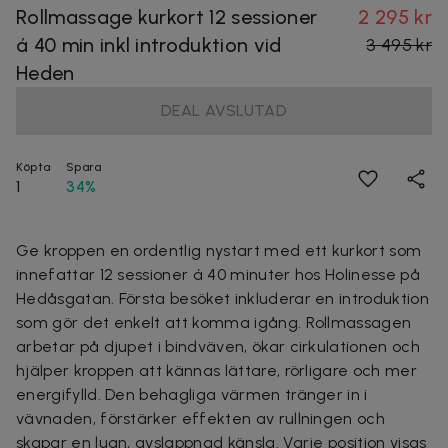
Rollmassage kurkort 12 sessioner
2 295 kr
á 40 min inkl introduktion vid
3 495 kr
Heden
DEAL AVSLUTAD
Köpta
Spara
1
34%
Ge kroppen en ordentlig nystart med ett kurkort som
innefattar 12 sessioner á 40 minuter hos Holinesse på
Hedåsgatan. Första besöket inkluderar en introduktion
som gör det enkelt att komma igång. Rollmassagen
arbetar på djupet i bindväven, ökar cirkulationen och
hjälper kroppen att kännas lättare, rörligare och mer
energifylld. Den behagliga värmen tränger in i
vävnaden, förstärker effekten av rullningen och
skapar en lugn, avslappnad känsla. Varje position visas