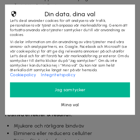
Är trött på stelhet
Din data, dina val
Vill känna dig mjuk igen
Vill ha en detox utan att fasta
Let’s deal använder cookies för att analysera vår trafik,
personalisera vår tjänst och anpassa vår marknadsföring. Genom att
Vill känna skillnad snabbt
fortsätta använda våra tjänster samtycker du till vår användning av
cookies.
Vill ha resultat utan press
Vi delar information om din användning av våra tjänster med våra
Problem som rollmassage kan hjälpa:
annons- och analyspartners, ex. Google, Facebook och Microsoft (se
vår cookiepolicy) för att ge dig relevanta annonser på och utanför
Let’s deal och för att förstå hur vår marknadsföring presterar. Om du
Stel och spänd bindväv
samtycker till detta klickar du på “Jag samtycker”. Om du inte
Trög lymfcirkulation
samtycker kan du tacka nej i “Mina val”. Du kan när som helst
återkalla ditt samtycke längst ner på vår hemsida.
Dålig blodcirkulation och syresättning
Cookiepolicy
Integritetspolicy
Ansamling av slaggprodukter i kroppen
Nedsatt immunförsvar/återhämtning
Jag samtycker
Vätskeansamling, svullnad och celluliter
Slapphet, trötthet och känslan av “tung” kropp
Mina val
Positiva effekter & resultat:
Mjukare och rörligare bindväv
Eliminera eller reducera celluliter