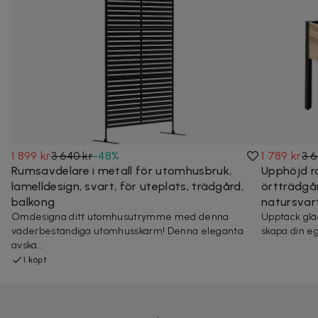
1 899 kr
3 640 kr
-
48
%
1 789 kr
3 6
Rumsavdelare i metall för utomhusbruk,
Upphöjd ra
lamelldesign, svart, för uteplats, trädgård,
örtträdgår
balkong
natursvar
Omdesigna ditt utomhusutrymme med denna
Upptäck glä
väderbeständiga utomhusskärm! Denna eleganta
skapa din e
avskä...
1 köpt