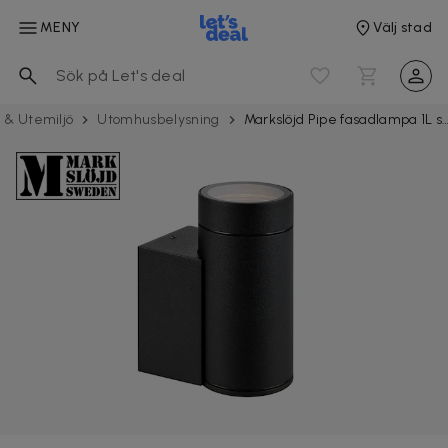
MENY
Välj stad
 & Utemiljö
Utomhusbelysning
Markslöjd Pipe fasadlampa 1L