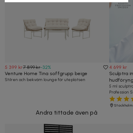
5 399 kr
7 899 kr
-
32
%
4 699 kr
Venture Home Tina soffgrupp beige
Sculptra i
Stilren och bekväm lounge för uteplatsen
hudföryng
5 ml sculptr
Profession
Stockholm
Andra tittade även på