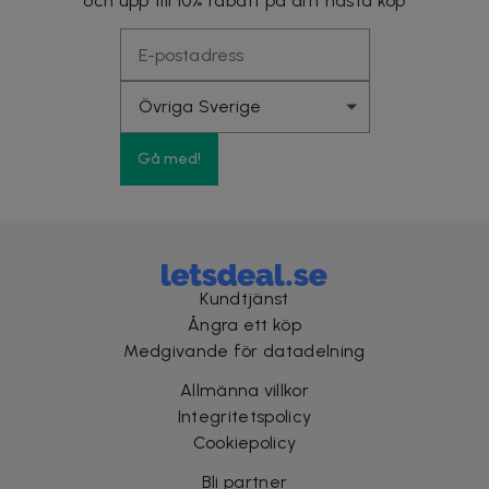
och upp till 10% rabatt på ditt nästa köp
Gå med!
Kundtjänst
Ångra ett köp
Medgivande för datadelning
Allmänna villkor
Integritetspolicy
Cookiepolicy
Bli partner