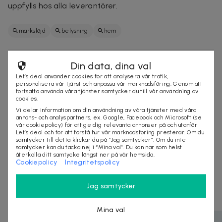
uppfylls hos alla leverantörer.
markslöjd
belysning
hem
Din data, dina val
Säljes av
Let’s deal använder cookies för att analysera vår trafik,
Let's deal AB
personalisera vår tjänst och anpassa vår marknadsföring. Genom att
Organisationsnummer
:
556796-3466
fortsätta använda våra tjänster samtycker du till vår användning av
cookies.
https://letsdeal.se
Vi delar information om din användning av våra tjänster med våra
annons- och analyspartners, ex. Google, Facebook och Microsoft (se
vår cookiepolicy) för att ge dig relevanta annonser på och utanför
Let’s deal och för att förstå hur vår marknadsföring presterar. Om du
samtycker till detta klickar du på “Jag samtycker”. Om du inte
KÖP
samtycker kan du tacka nej i “Mina val”. Du kan när som helst
återkalla ditt samtycke längst ner på vår hemsida.
Cookiepolicy
Integritetspolicy
Andra som kollat på dealen ovan tittar även
Jag samtycker
på
Mina val