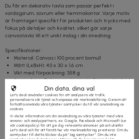
Du får en dekorativ tavla som passar perfekt i
vardagsrum, sovrum eller hemmakontor. Varje motiv
är framtaget specifikt för produkten och trycks med
fokus på detaljer och kvalitet, vilket gör varje
canvastavla till ett unikt inslag i din inredning.
Specifikationer:
Material: Canvas i 100 procent bomull
Mått (LxBxH): 40 x 30 x 1,6 cm
Vikt med förpackning: 358 g
Användning: Dekorativ väggtavla för inomhusbruk
Din data, dina val
CE-märkning: Ja
Ursprungsland: Sverige
Let’s deal använder cookies för att analysera vår trafik,
personalisera vår tjänst och anpassa vår marknadsföring. Genom att
Garanti: Standardgaranti för fabrikationsfel
fortsätta använda våra tjänster samtycker du till vår användning av
cookies.
Vi delar information om din användning av våra tjänster med våra
Ingår i paketet:
annons- och analyspartners, ex. Google, Facebook och Microsoft (se
1 st canvastavla
vår cookiepolicy) för att ge dig relevanta annonser på och utanför
Let’s deal och för att förstå hur vår marknadsföring presterar. Om du
8 st kilar
samtycker till detta klickar du på “Jag samtycker”. Om du inte