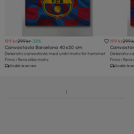
199 kr
299 kr
-
33
%
199 kr
299 k
Canvastavla Barcelona 40x30 cm
Canvastav
Dekorativ canvastavla med unikt motiv för hemmet.
Dekorativ c
Finns i flera olika motiv.
Finns i flera
Snabb leverans
Snabb leve