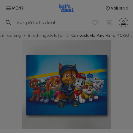
MENY
Välj stad
& inredning
Inrednings­­detaljer
Canvastavla Paw Patrol 40x30 cm