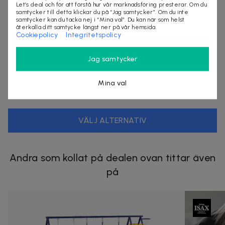
Let’s deal och för att förstå hur vår marknadsföring presterar. Om du
samtycker till detta klickar du på “Jag samtycker”. Om du inte
samtycker kan du tacka nej i “Mina val”. Du kan när som helst
Leveranstid: 1-3 arbetsdagar
återkalla ditt samtycke längst ner på vår hemsida.
Cookiepolicy
Integritetspolicy
Säljes av
Jag samtycker
Nordmagasinet.com
Organisationsnummer
:
556905-5238
Mina val
VÄLJ ALTERNATIV
Andra som kollat på dealen ovan tittar även
på