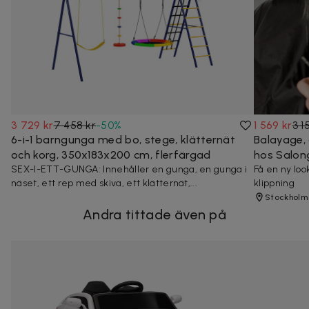
3 729 kr
7 458 kr
-
50
%
1 569 kr
3 1
6-i-1 barngunga med bo, stege, klätternät
Balayage, 
och korg, 350x183x200 cm, flerfärgad
hos Salon
SEX-I-ETT-GUNGA: Innehåller en gunga, en gunga i
Få en ny loo
näset, ett rep med skiva, ett klätternät,...
klippning
Stockholm
Andra tittade även på