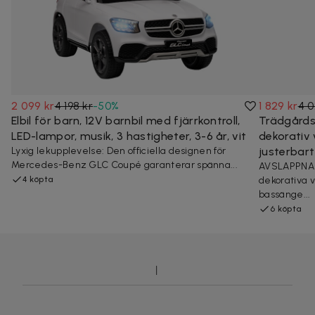
2 099 kr
4 198 kr
-
50
%
1 829 kr
4 0
Elbil för barn, 12V barnbil med fjärrkontroll,
Trädgårds
LED-lampor, musik, 3 hastigheter, 3-6 år, vit
dekorativ 
Lyxig lekupplevelse: Den officiella designen för
justerbart
Mercedes-Benz GLC Coupé garanterar spänna...
AVSLAPPNA
4 köpta
dekorativa v
bassänge...
6 köpta