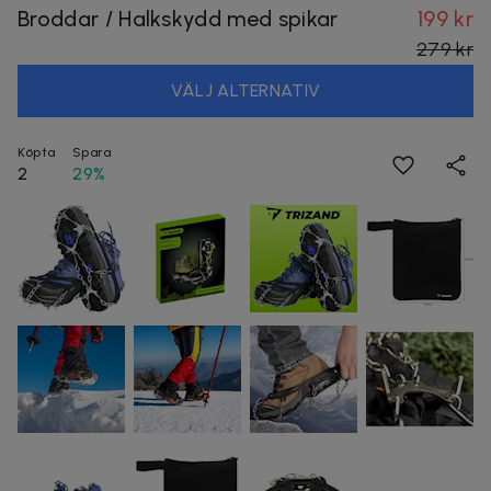
Broddar / Halkskydd med spikar
199 kr
279 kr
VÄLJ ALTERNATIV
Köpta
Spara
2
29%