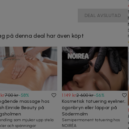
DEAL AVSLUTAD
g på denna deal har även köpt
 kr
700 kr
-
58
%
1 149 kr
2 600 kr
-
56
%
pgående massage hos
Kosmetisk tatuering eyeliner,
ah Einride Beauty på
ögonbryn eller läppar på
gsholmen
Södermalm
ndling som mjukar upp stela
Semipermanent tatuering hos
ler och spänningar
NOIRÉA