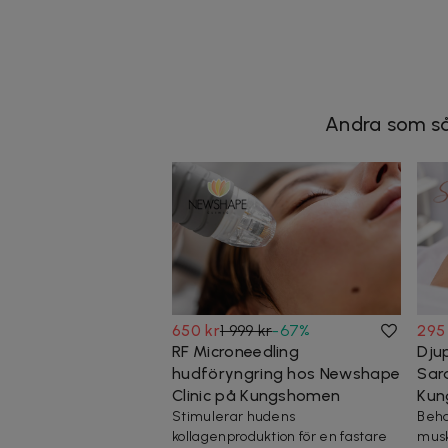
Andra som så
650 kr
1 999 kr
-
67
%
295
RF Microneedling
Dju
hudföryngring hos Newshape
Sar
Clinic på Kungshomen
Kun
Stimulerar hudens
Beha
kollagenproduktion för en fastare
musk