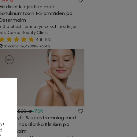
1 199 kr
Medicinsk injektion med
botulinumtoxin 1-3 områden på
Östermalm
Släta ut och förfina rynkor och fina linjer
hos Derma Beauty Clinic
4,8
(
86
)
Stockholm
2800+ köpta
a
759 kr
2 500 kr
-
70
%
Ansiktslyft & uppstramning med
-
HIFU 12D hos Blanka Kliniken på
cy)
tå
Södermalm
å