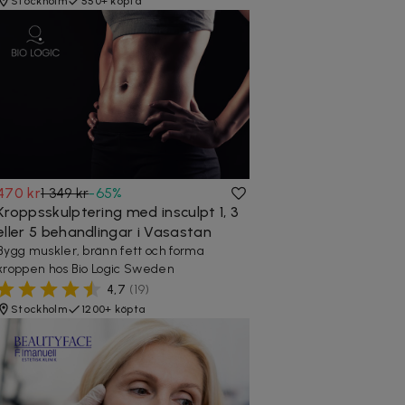
Stockholm
550+ köpta
470 kr
1 349 kr
-
65
%
Kroppsskulptering med insculpt 1, 3
eller 5 behandlingar i Vasastan
Bygg muskler, bränn fett och forma
kroppen hos Bio Logic Sweden
4,7
(
19
)
Stockholm
1200+ köpta