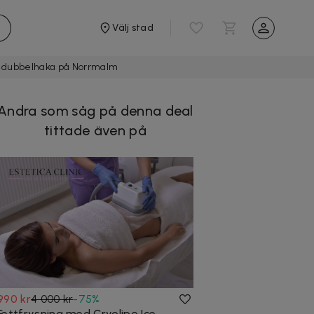
Välj stad
t dubbelhaka på Norrmalm
Andra som såg på denna deal
tittade även på
990 kr
4 000 kr
-
75
%
Fettfrysning med Cryolipo Ice