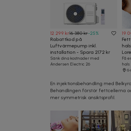
12 299 kr
16 380 kr
-
25
%
19 0
Rabattkod på
Fet
Luftvärmepump inkl.
hals
installation - Spara 2172 kr
Lor
Sänk dina kostnader med
Få e
Andersen Electric 26
hals
Gö
En injektionsbehandling med Belkyra
Behandlingen förstör fettcellerna 
mer symmetrisk ansiktsprofil.