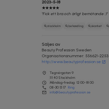
2023-5-18
★★★★★
"Fick ett bra och ärligt bemötande :)"
stockholm
behandling
skönhet
Säljes av
Beauty Profession Sweden
Organisationsnummer
:
556621-2253
http://www.beautyprofession.se
Tegnérgatan 9
111 40
Stockholm
Måndag-fredag: 12:00-18:00
08-30 13 17
Ring
info@beautyprofession.se