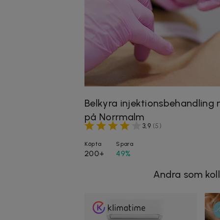
Belkyra injektionsbehandling
på Norrmalm
3,9
(
5
)
Köpta
Spara
200+
49%
Andra som koll