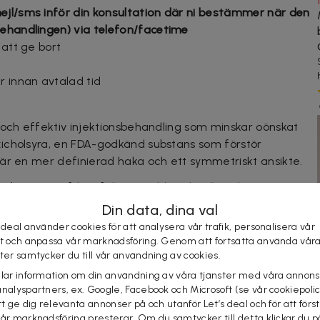
ejl/sms inför din konsultation där ni bestämmer när den
behandlingen) via telefon/facetime
 att ge bort
 innan avtalad tid
 och effektiv injektionsbehandling som minskar oönskat
icholsyra, en FDA-godkänd substans som förstör
är en mer definierad haka och ett symmetriskt ansikte.
 bero på ärftliga faktorer, åldrande eller viktuppgång
Belkyra anpassas efter dina behov och ger långvariga
Din data, dina val
 deal använder cookies för att analysera vår trafik, personalisera vår
st och anpassa vår marknadsföring. Genom att fortsätta använda vår
ster samtycker du till vår användning av cookies.
Belkyra injiceras direkt i det område som ska behandlas.
elar information om din användning av våra tjänster med våra annons
2-4 behandlingar med 4 veckors mellanrum.
analyspartners, ex. Google, Facebook och Microsoft (se vår cookiepoli
tt ge dig relevanta annonser på och utanför Let’s deal och för att förs
vår marknadsföring presterar. Om du samtycker till detta klickar du p