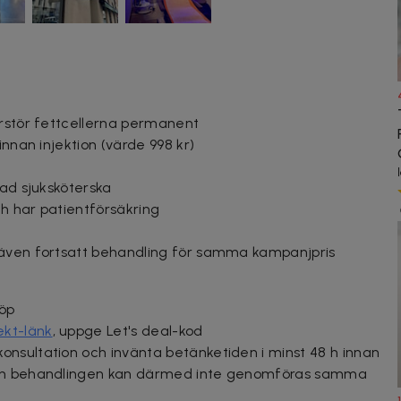
örstör fettcellerna permanent
innan injektion (värde 998 kr)
rad sjuksköterska
ch har patientförsäkring
 även fortsatt behandling för samma kampanjpris
köp
ekt-länk
, uppge Let's deal-kod
nsultation och invänta betänketiden i minst 48 h innan
och behandlingen kan därmed inte genomföras samma