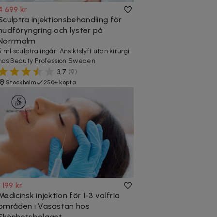
4 699 kr
Sculptra injektionsbehandling för
hudföryngring och lyster på
Norrmalm
5 ml sculptra ingår. Ansiktslyft utan kirurgi
hos Beauty Profession Sweden
3,7
(
9
)
Stockholm
250+ köpta
1 199 kr
Medicinsk injektion för 1-3 valfria
områden i Vasastan hos
Skönhetsbolaget