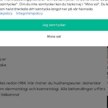
ol och omega 3 minst 2 dagar före och efter behandlingen
 samtycker”. Om du inte samtycker kan du tacka nej i “Mina val”. Du 
som helst återkalla ditt samtycke längst ner på vår hemsida.
2 Alvedon en timme innan
iepolicy
Integritetspolicy
ta kan förekomma men går vanligtvis över inom 7-14
Jag samtycker
Mina val
ncer
roke
s redan 1984. Här möter du hudterapeuter, sköterskor
om dermatologi och kosmetologi. Alla behandlingar utförs
. Välkomna!