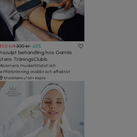
450 kr
1 300 kr
-
65
%
Insculpt behandling hos Gamla
stans TräningsClubb
Maximera muskeltillväxt och
fettförbränning snabbt och effektivt
Stockholm
60+ köpta