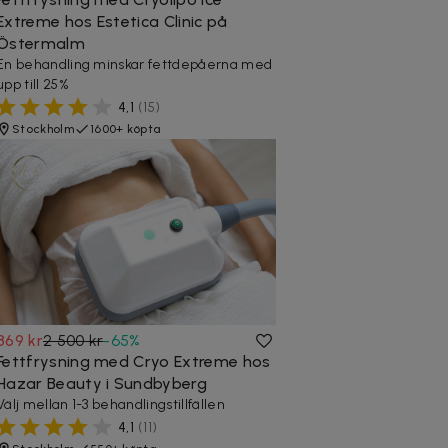
Extreme hos Estetica Clinic på
Östermalm
En behandling minskar fettdepåerna med
upp till 25%
4,1
(
15
)
Stockholm
1600+ köpta
869 kr
2 500 kr
-
65
%
Fettfrysning med Cryo Extreme hos
Hazar Beauty i Sundbyberg
Välj mellan 1-3 behandlingstillfällen
4,1
(
11
)