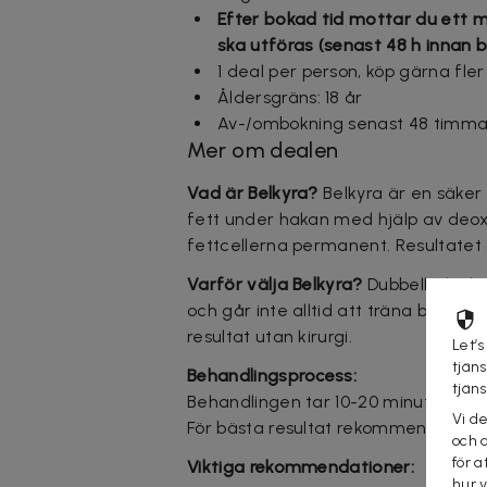
Efter bokad tid mottar du ett m
ska utföras (senast 48 h innan 
1 deal per person, köp gärna fler
Åldersgräns: 18 år
Av-/ombokning senast 48 timmar
Mer om dealen
Vad är Belkyra?
Belkyra är en säker
fett under hakan med hjälp av deox
fettcellerna permanent. Resultatet 
Varför välja Belkyra?
Dubbelhaka kan
och går inte alltid att träna bort. 
resultat utan kirurgi.
Let’s
tjän
Behandlingsprocess:
tjän
Behandlingen tar 10-20 minuter och 
Vi d
För bästa resultat rekommenderas 
och 
för a
Viktiga rekommendationer:
hur 