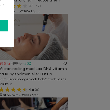
Lyfter, stramar åt samt reducerar fett
kan
3,8
(
47
)
Stockholm
2100+ köpta
595 kr
1 199 kr
-
50
%
Microneedling med Lax DNA vitamin
på Kungsholmen eller i Fittja
Stimulerar kollagen och förbättrar hudens
struktur
4,6
(
6
)
Stockholm
200+ köpta