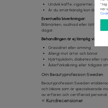
Undvik kaffe, cigaretter, alkoh
“Jag
när 
Är du smärtkänslig kan du ta 1-
Cook
Eventuella biverkningar:
Blåmärken, svullnad eller lätt smär
dagar.
Behandlingen är ej lämplig vid:
Graviditet eller amning
Allergi mot ärtor och bönor
Hjärtsjukdom, diabetes eller ca
Åderförkalkning eller tidigare st
Om Beautyprofession Sweden
Beautyprofession Sweden etablerade
och läkare som är specialiserade in
av erfaren och certifierad personal
⭐ Kundrecensioner