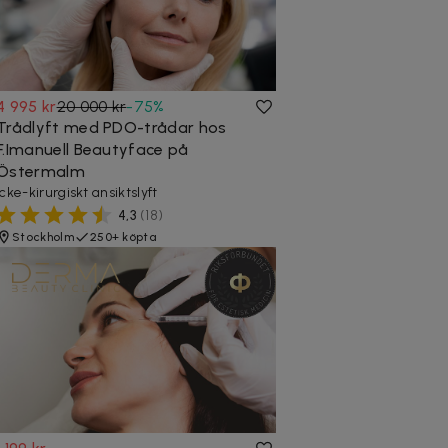
4 995 kr
20 000 kr
-
75
%
Trådlyft med PDO-trådar hos
F.Imanuell Beautyface på
Östermalm
Icke-kirurgiskt ansiktslyft
4,3
(
18
)
Stockholm
250+ köpta