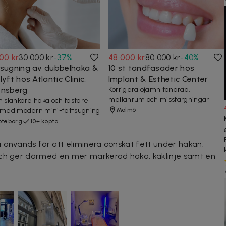
00 kr
30 000 kr
-
37
%
48 000 kr
80 000 kr
-
40
%
tsugning av dubbelhaka &
10 st tandfasader hos
lyft hos Atlantic Clinic,
Implant & Esthetic Center
ensberg
Korrigera ojämn tandrad,
mellanrum och missfärgningar
n slankare haka och fastare
 med modern mini-fettsugning
Malmö
teborg
10+ köpta
 används för att eliminera oönskat fett under hakan.
och ger därmed en mer markerad haka, käklinje samt en