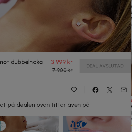
 mot dubbelhaka
3 999 kr
DEAL AVSLUTAD
7 900 kr
at på dealen ovan tittar även på