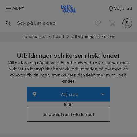
MENY
Välj stad
Letsdeal.se
Lokalt
Utbild­ningar & Kurser
Utbildningar och Kurser i hela landet
Vill du lära dig något nytt? Eller behöver du mer kunskap och
vidareutbildning? Här hittar du erbjudanden på exempelvis
körkortsutbildningar, sminkkurser, danslektioner m.m i hela
landet.
Välj stad
eller
Se deals från hela landet