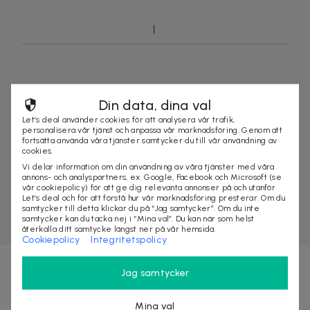
Din data, dina val
Let’s deal använder cookies för att analysera vår trafik,
personalisera vår tjänst och anpassa vår marknadsföring. Genom att
fortsätta använda våra tjänster samtycker du till vår användning av
cookies.
Vi delar information om din användning av våra tjänster med våra
annons- och analyspartners, ex. Google, Facebook och Microsoft (se
vår cookiepolicy) för att ge dig relevanta annonser på och utanför
Let’s deal och för att förstå hur vår marknadsföring presterar. Om du
samtycker till detta klickar du på “Jag samtycker”. Om du inte
samtycker kan du tacka nej i “Mina val”. Du kan när som helst
återkalla ditt samtycke längst ner på vår hemsida.
Cookiepolicy
Integritetspolicy
Jag samtycker
Nyhetsbrevet fyllt med fördelar
Mina val