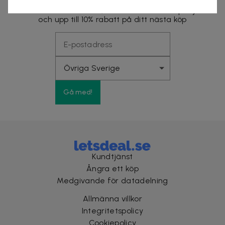
Få exklusiva rabatter, förtur till stora kampanjer
och upp till 10% rabatt på ditt nästa köp
Gå med!
Kundtjänst
Ångra ett köp
Medgivande för datadelning
Allmänna villkor
Integritetspolicy
Cookiepolicy