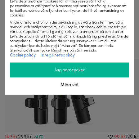
Let’s deal använder cookies för att analysera vår trafik,
personalisera vår tjänst och anpassa vår marknadsföring. Genom att
fortsätta använda våra tjänster samtycker du till vår användning av
KÖP
cookies.
Vi delar information om din användning av våra tjänster med våra
annons- och analyspartners, ex. Google, Facebook och Microsoft (se
vår cookiepolicy) för att ge dig relevanta annonser på och utanför
Let’s deal och för att förstå hur vår marknadsföring presterar. Om du
Andra som kollat på dealen ovan tittar även
samtycker till detta klickar du på “Jag samtycker”. Om du inte
samtycker kan du tacka nej i “Mina val”. Du kan när som helst
på
återkalla ditt samtycke längst ner på vår hemsida.
Cookiepolicy
Integritetspolicy
Jag samtycker
Mina val
149 kr
299 kr
-
50
%
99 kr
129 kr