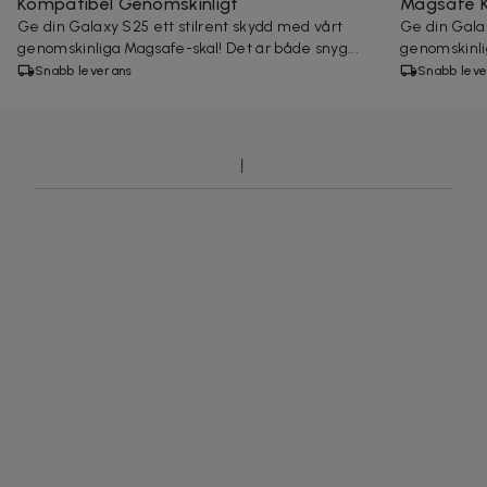
Kompatibel Genomskinligt
Magsafe K
Ge din Galaxy S25 ett stilrent skydd med vårt
Ge din Galax
genomskinliga Magsafe-skal! Det är både snyg...
genomskinli
Snabb leverans
Snabb leve