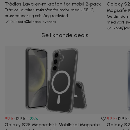
Trådlös Lavalier-mikrofon för mobil 2-pack
Galaxy S25
Trådlös Lavalier-mikrofon för mobil med USB-C,
Magsafe K
brusreducering och lång räckvidd.
Ge din Sams
10+ köpta
Snabb leverans
med vårt sva
1 köpt
Sn
Se liknande deals
99 kr
129 kr
-
23
%
99 kr
129 kr
Galaxy S25 Magnetiskt Mobilskal Magsafe
Galaxy S2