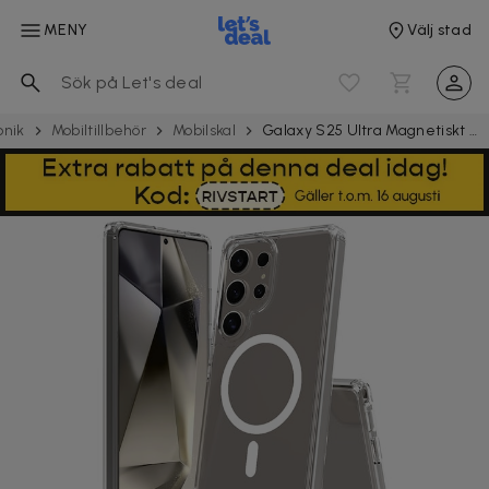
MENY
Välj stad
onik
Mobil­tillbehör
Mobilskal
Galaxy S25 Ultra Magnetiskt Mobilskal Magsafe Kompatibel Genomskinligt