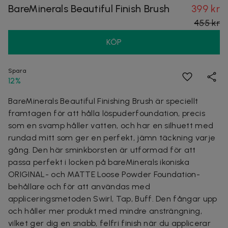
BareMinerals Beautiful Finish Brush
399 kr
455 kr
KÖP
Spara
12%
BareMinerals Beautiful Finishing Brush är speciellt
framtagen för att hålla löspuderfoundation, precis
som en svamp håller vatten, och har en silhuett med
rundad mitt som ger en perfekt, jämn täckning varje
gång. Den här sminkborsten är utformad för att
passa perfekt i locken på bareMinerals ikoniska
ORIGINAL- och MATTE Loose Powder Foundation-
behållare och för att användas med
appliceringsmetoden Swirl, Tap, Buff. Den fångar upp
och håller mer produkt med mindre ansträngning,
vilket ger dig en snabb, felfri finish när du applicerar