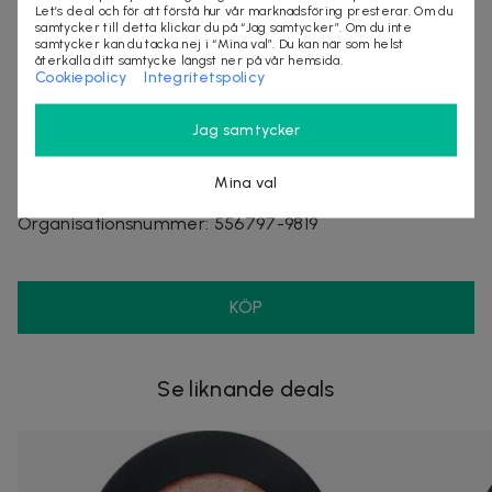
Let’s deal och för att förstå hur vår marknadsföring presterar. Om du
Villkor
samtycker till detta klickar du på “Jag samtycker”. Om du inte
samtycker kan du tacka nej i “Mina val”. Du kan när som helst
återkalla ditt samtycke längst ner på vår hemsida.
Frakt tillkommer
Cookiepolicy
Integritetspolicy
Leveranstid ca 1-3 arbetsdagar
Jag samtycker
Säljes av
Mina val
StylingAgenten
Organisationsnummer
:
556797-9819
KÖP
Se liknande deals