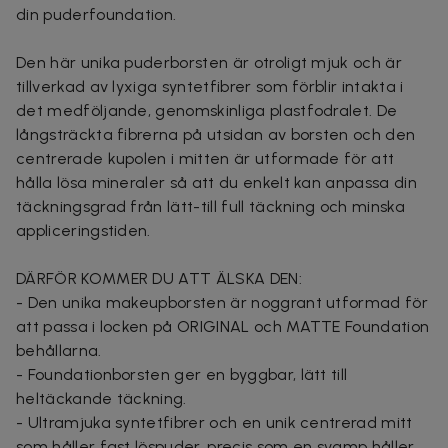
din puderfoundation.
Den här unika puderborsten är otroligt mjuk och är
tillverkad av lyxiga syntetfibrer som förblir intakta i
det medföljande, genomskinliga plastfodralet. De
långsträckta fibrerna på utsidan av borsten och den
centrerade kupolen i mitten är utformade för att
hålla lösa mineraler så att du enkelt kan anpassa din
täckningsgrad från lätt-till full täckning och minska
appliceringstiden.
DÄRFÖR KOMMER DU ATT ÄLSKA DEN:
- Den unika makeupborsten är noggrant utformad för
att passa i locken på ORIGINAL och MATTE Foundation
behållarna.
- Foundationborsten ger en byggbar, lätt till
heltäckande täckning.
- Ultramjuka syntetfibrer och en unik centrerad mitt
som håller fast löspuder, precis som en svamp håller