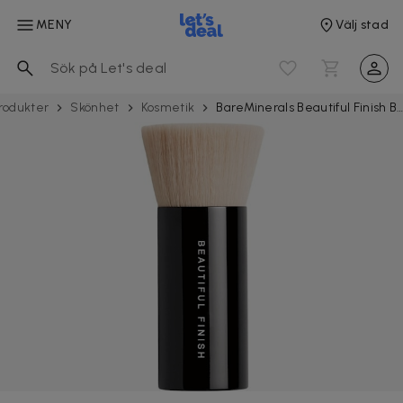
MENY
Välj stad
rodukter
Skönhet
Kosmetik
BareMinerals Beautiful Finish Brus