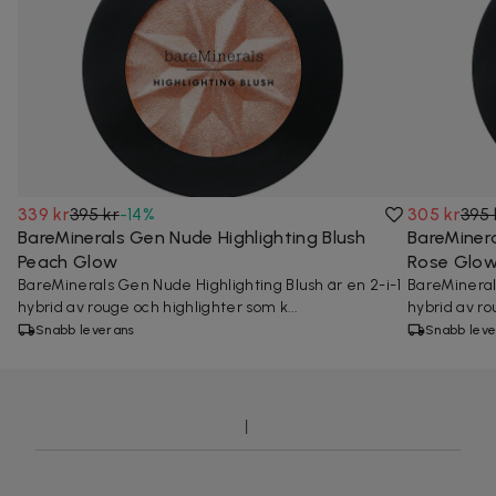
339 kr
395 kr
-
14
%
305 kr
395 
BareMinerals Gen Nude Highlighting Blush
BareMinera
Peach Glow
Rose Glo
BareMinerals Gen Nude Highlighting Blush är en 2-i-1
BareMinerals
hybrid av rouge och highlighter som k...
hybrid av ro
Snabb leverans
Snabb leve