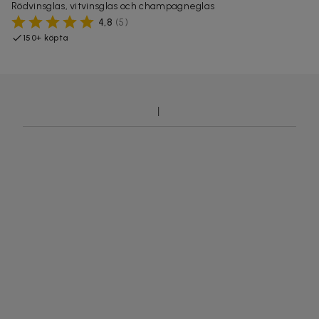
Rödvinsglas, vitvinsglas och champagneglas
4,8
(
5
)
150+ köpta