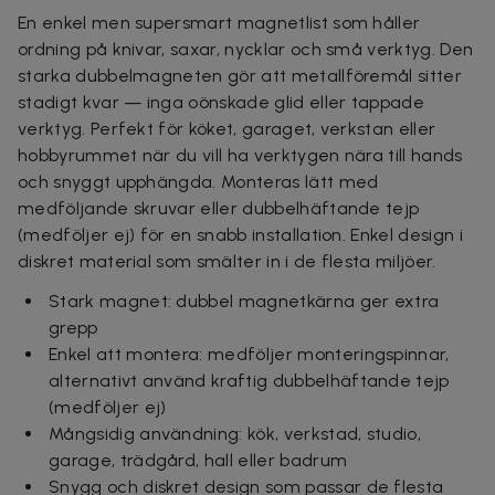
En enkel men supersmart magnetlist som håller
ordning på knivar, saxar, nycklar och små verktyg. Den
starka dubbelmagneten gör att metallföremål sitter
stadigt kvar — inga oönskade glid eller tappade
verktyg. Perfekt för köket, garaget, verkstan eller
hobbyrummet när du vill ha verktygen nära till hands
och snyggt upphängda. Monteras lätt med
medföljande skruvar eller dubbelhäftande tejp
(medföljer ej) för en snabb installation. Enkel design i
diskret material som smälter in i de flesta miljöer.
Stark magnet: dubbel magnetkärna ger extra
grepp
Enkel att montera: medföljer monteringspinnar,
alternativt använd kraftig dubbelhäftande tejp
(medföljer ej)
Mångsidig användning: kök, verkstad, studio,
garage, trädgård, hall eller badrum
Snygg och diskret design som passar de flesta