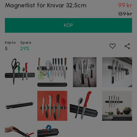
Magnetlist för Knivar 32,5cm
99 kr
139 kr
KÖP
Köpta
Spara
5
29%