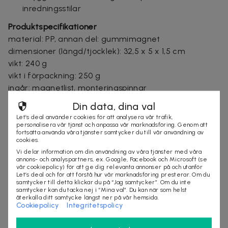
inredningsstilar
Produktspecifikationer
material: PP, annan del: gummimagnet
dimensioner (längd/tjocklek): 32,5 x 5 x 1,5 cm
vikt: 240 g
vikt i förpackning: 250 g
ingår: magnetlist, monteringspinnar
Varningar: montera på stabil yta; använd endast för
Din data, dina val
metallföremål; var försiktig vid hantering av vassa
Let’s deal använder cookies för att analysera vår trafik,
verktyg; placera utom räckhåll för barn.
personalisera vår tjänst och anpassa vår marknadsföring. Genom att
fortsätta använda våra tjänster samtycker du till vår användning av
cookies.
Vi delar information om din användning av våra tjänster med våra
annons- och analyspartners, ex. Google, Facebook och Microsoft (se
Säljes av
vår cookiepolicy) för att ge dig relevanta annonser på och utanför
Nordic Online Sales AB
Let’s deal och för att förstå hur vår marknadsföring presterar. Om du
samtycker till detta klickar du på “Jag samtycker”. Om du inte
Organisationsnummer
:
559098-7318
samtycker kan du tacka nej i “Mina val”. Du kan när som helst
återkalla ditt samtycke längst ner på vår hemsida.
Cookiepolicy
Integritetspolicy
KÖP