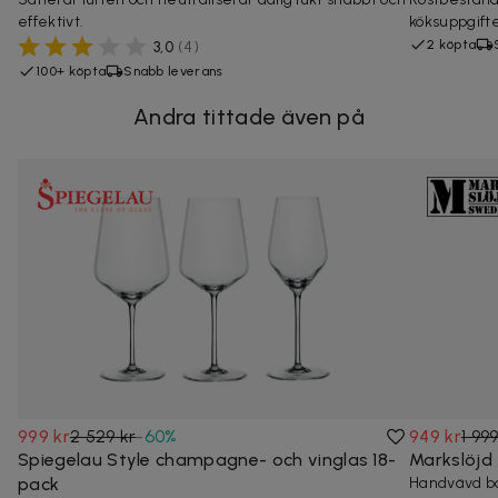
effektivt.
köksuppgift
2 köpta
3,0
(
4
)
100+ köpta
Snabb leverans
Andra tittade även på
999 kr
2 529 kr
-
60
%
949 kr
1 999
Spiegelau Style champagne- och vinglas 18-
Markslöjd
pack
Handvävd bo