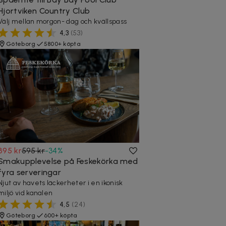
Hjortviken Country Club
Välj mellan morgon- dag och kvällspass
4,3
(
53
)
Göteborg
5800+ köpta
395 kr
595 kr
-
34
%
Smakupplevelse på Feskekörka med
fyra serveringar
Njut av havets läckerheter i en ikonisk
miljö vid kanalen
4,5
(
24
)
Göteborg
600+ köpta