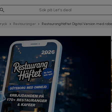
ryck
Restau­rang­er
RestaurangHäftet Digital Version med raba