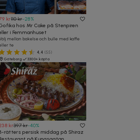
79 kr
110 kr
-
28
%
Gofika hos Mr Cake på Stenpiren
eller i Femmanhuset
Välj mellan bakelse och bulle med kaffe
eller te
4,4
(
55
)
Göteborg
3300+ köpta
238 kr
397 kr
-
40
%
3-rätters persisk middag på Shiraz
Restaurant på Kungsgatan