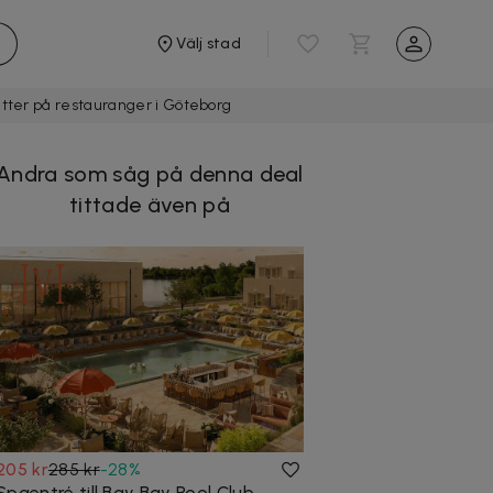
Välj stad
tter på restauranger i Göteborg
Andra som såg på denna deal
tittade även på
205 kr
285 kr
-
28
%
Spaentré till Bay Bay Pool Club