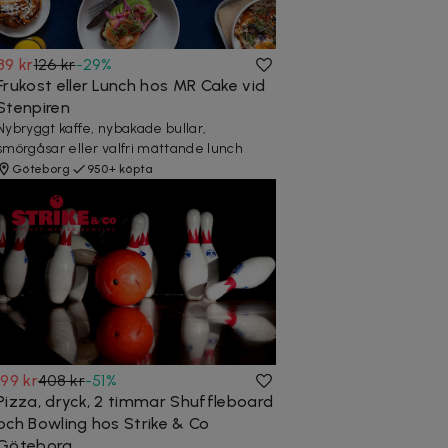
89 kr
126 kr
-
29
%
Frukost eller Lunch hos MR Cake vid
Stenpiren
Nybryggt kaffe, nybakade bullar,
smörgåsar eller valfri mättande lunch
Göteborg
950+ köpta
199 kr
408 kr
-
51
%
Pizza, dryck, 2 timmar Shuffleboard
och Bowling hos Strike & Co
Göteborg