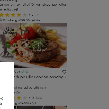
En perfekt aktivitet för kompisgänget eller
en rolig dejt
4,2
(
95
)
Göteborg
10400+ köpta
145 kr
295 kr
-
51
%
After Work på Lilla London onsdag -
fredag
a
Oxfilé med rostad potatis och
bearnaisesås
-
4,0
(
100
)
cy)
Göteborg
1600+ köpta
tå
å