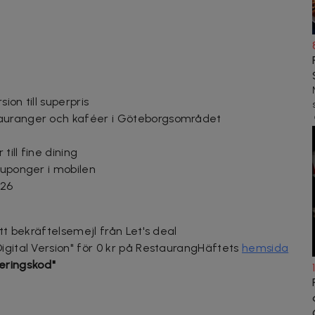
ion till superpris
tauranger och kaféer i Göteborgsområdet
till fine dining
kuponger i mobilen
026
itt bekräftelsemejl från Let's deal
igital Version" för 0 kr på RestaurangHäftets
hemsida
eringskod"