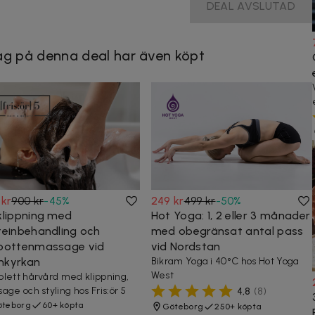
DEAL AVSLUTAD
g på denna deal har även köpt
 kr
900 kr
-
45
%
249 kr
499 kr
-
50
%
klippning med
Hot Yoga: 1, 2 eller 3 månader
teinbehandling och
med obegränsat antal pass
bottenmassage vid
vid Nordstan
kyrkan
Bikram Yoga i 40°C hos Hot Yoga
West
lett hårvård med klippning,
age och styling hos Fris:ör 5
4,8
(
8
)
teborg
60+ köpta
Göteborg
250+ köpta