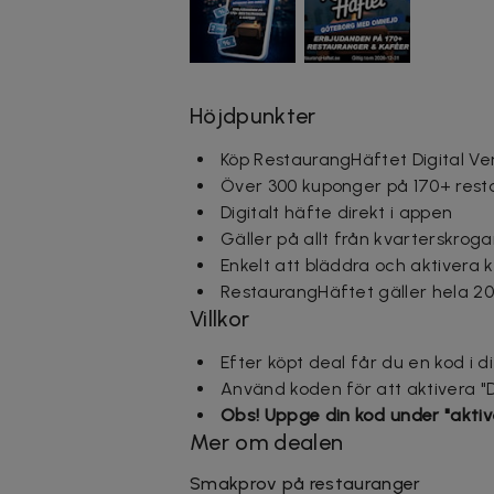
Höjdpunkter
Köp RestaurangHäftet Digital Vers
Över 300 kuponger på 170+ res
Digitalt häfte direkt i appen
Gäller på allt från kvarterskrogar 
Enkelt att bläddra och aktivera 
RestaurangHäftet gäller hela 2
Villkor
Efter köpt deal får du en kod i d
Använd koden för att aktivera "D
Obs! Uppge din kod under "aktiv
Mer om dealen
Smakprov på restauranger