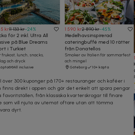
5 kr
11 133 kr
-
24
%
1 590 kr
2 890 kr
-
45
%
cka för 2 inkl. Ultra All
Medelhavsinspirerad
lusive på Blue Dreams
cateringbuffé med 10 rätter
rt i Turkiet
från Donatellos
 frukost, lunch, snacks,
Smaker av Italien för sommarfest
ag och dryck
och mingel
köpta
All inclusive
Göteborg
10+ köpta
ill över 300 kuponger på 170+ restauranger och kaféer i
 finns direkt i appen och gör det enkelt att spara pengar
avoritställen, från klassiska kvarterskrogar till finare
e som vill njuta av utemat oftare utan att tömma
vara dyrt.