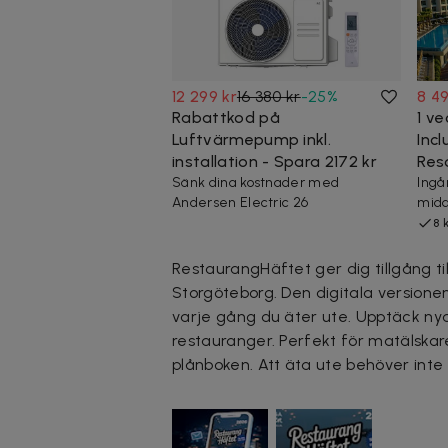
12 299 kr
16 380 kr
-
25
%
8 49
Rabattkod på
1 ve
Luftvärmepump inkl.
Inc
installation - Spara 2172 kr
Reso
Sänk dina kostnader med
Ingår
Andersen Electric 26
midd
8 
RestaurangHäftet ger dig tillgång t
Storgöteborg. Den digitala versionen
varje gång du äter ute. Upptäck nya f
restauranger. Perfekt för matälskar
plånboken. Att äta ute behöver inte 