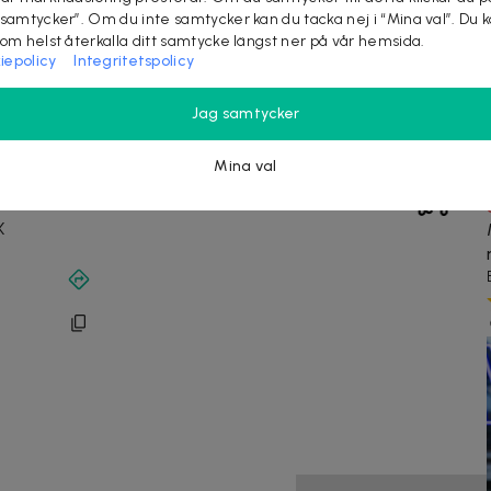
ponger på 170+ restauranger kan du prova nya smaker,
 samtycker”. Om du inte samtycker kan du tacka nej i “Mina val”. Du 
na dig matupplevelser för både vardag och helg.
som helst återkalla ditt samtycke längst ner på vår hemsida.
iepolicy
Integritetspolicy
Jag samtycker
Mina val
X