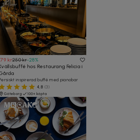
179 kr
250 kr
-
28
%
Kvällsbuffé hos Restaurang Felicia i
Gårda
Persiskt inspirerad buffé med pianobar
4,8
(
3
)
Göteborg
100+ köpta