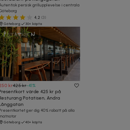
Autentisk persisk grillupplevelse i centrala
Göteborg
4,2
(
3
)
Göteborg
30+ köpta
250 kr
425 kr
-
41
%
Presentkort värde 425 kr på
Resturang Potatisen, Andra
Långgatan
Presentkortet ger dig 40% rabatt på alla
matnotor
Göteborg
40+ köpta