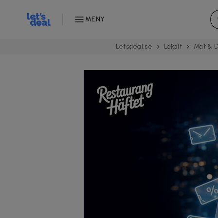
MENY
Letsdeal.se
Lokalt
Mat & D