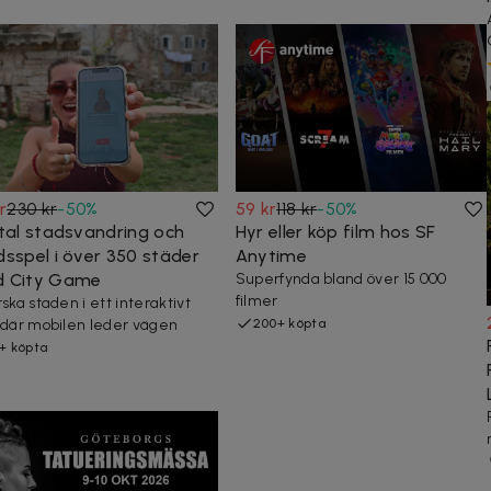
kr
230 kr
-
50
%
59 kr
118 kr
-
50
%
ital stadsvandring och
Hyr eller köp film hos SF
dsspel i över 350 städer
Anytime
 City Game
Superfynda bland över 15 000
filmer
rska staden i ett interaktivt
 där mobilen leder vägen
200+ köpta
+ köpta