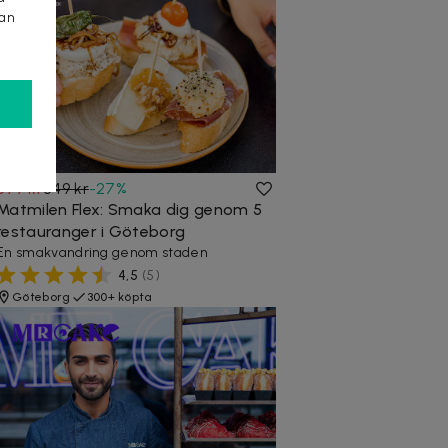
kan
399 kr
549 kr
-
27
%
Matmilen Flex: Smaka dig genom 5
restauranger i Göteborg
En smakvandring genom staden
4,5
(
5
)
Göteborg
300+ köpta