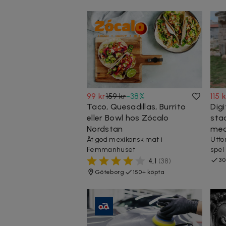
99 kr
159 kr
-
38
%
115 
Taco, Quesadillas, Burrito
Dig
eller Bowl hos Zócalo
sta
Nordstan
med
Ät god mexikansk mat i
Utfo
Femmanhuset
spel
30
4,1
(
38
)
Göteborg
150+ köpta