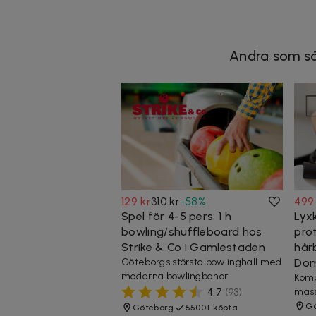
Andra som så
129 kr
310 kr
-
58
%
499
Spel för 4-5 pers: 1 h
Lyx
bowling/shuffleboard hos
pro
Strike & Co i Gamlestaden
hår
Göteborgs största bowlinghall med
Dom
moderna bowlingbanor
Komp
mass
4,7
(
93
)
Gö
Göteborg
5500+ köpta