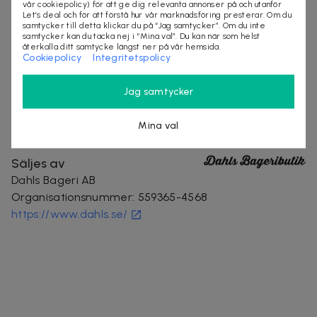
vår cookiepolicy) för att ge dig relevanta annonser på och utanför
Dahls Bageri AB grundades 1935. I Dahls Bageributiker
Let’s deal och för att förstå hur vår marknadsföring presterar. Om du
hittar du bröd, bakverk, frukost och matiga mackor
samtycker till detta klickar du på “Jag samtycker”. Om du inte
samtycker kan du tacka nej i “Mina val”. Du kan när som helst
bland mycket annat. Bakat på bra råvaror och av
återkalla ditt samtycke längst ner på vår hemsida.
engagerad personal som brinner för hantverket.
Cookiepolicy
Integritetspolicy
Välkomna!
Jag samtycker
göteborg
café
dahls bageri
Mina val
Säljes av
Dahls Bageri AB
Organisationsnummer
:
559365-4568
https://www.dahls.se/