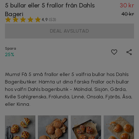
5 bullar eller 5 frallor från Dahls
30 kr
Bageri
40 kr
4,9
(
53
)
DEAL AVSLUTAD
Spara
25%
Mums! Få 5 små frallor eller 5 valfria bullar hos Dahls
Bageributiker. Hämta ut dina färska frallor och bullar
hos valfri Dahls bageributik - Mölndal, Sisjön, Gårda,
Kville Sahlgrenska, Frölunda, Linné, Onsala, Fjärås, Åsa,
eller Kinna.