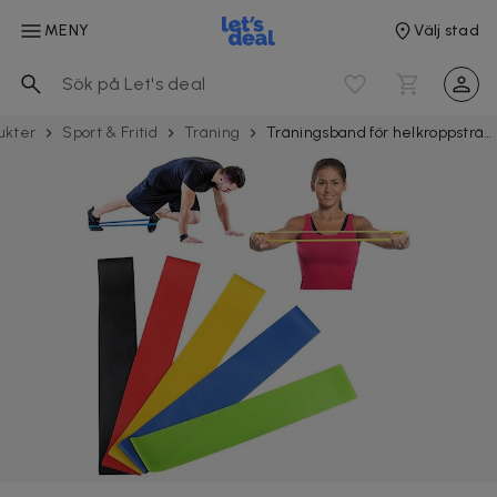
MENY
Välj stad
ukter
Sport & Fritid
Träning
Träningsband för helkroppsträning 5-pack