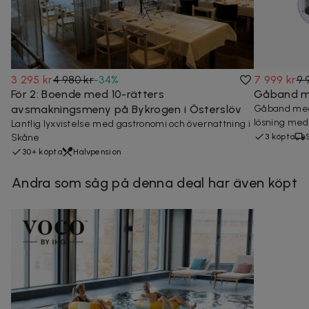
3 295 kr
4 980 kr
-
34
%
7 999 kr
9 
För 2: Boende med 10-rätters
Gåband me
avsmakningsmeny på Bykrogen i Österslöv
Gåband med 
lösning med 
Lantlig lyxvistelse med gastronomi och övernattning i
Skåne
3 köpta
30+ köpta
Halvpension
Andra som såg på denna deal har även köpt