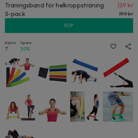
Träningsband för helkroppsträning
139 kr
5-pack
199 kr
KÖP
Köpta
Spara
7
30%