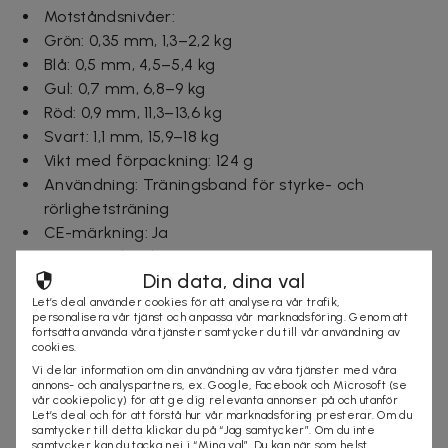
Motståndsnivåer:
Grön: 0,35 mm, 1,3–2,2 kg
Blå: 0,5 mm, 4,5–5,4 kg
Gul: 0,7 mm, 6,8–9 kg
Röd: 0,9 mm, 11,3–13,6 kg
Svart: 1,1 mm, 15,9–18 kg
Vikt med förpackning: 124 g
Användning: Träningsband för styrke- och
rörlighetsträning
CE-märkning: Ja
Ursprungsland: Kina
Din data, dina val
Garanti: Standardgaranti för fabrikationsfel
Let’s deal använder cookies för att analysera vår trafik,
personalisera vår tjänst och anpassa vår marknadsföring. Genom att
Ingår i paketet:
fortsätta använda våra tjänster samtycker du till vår användning av
cookies.
5 st träningsband
Vi delar information om din användning av våra tjänster med våra
1 st förvaringspåse
annons- och analyspartners, ex. Google, Facebook och Microsoft (se
vår cookiepolicy) för att ge dig relevanta annonser på och utanför
Let’s deal och för att förstå hur vår marknadsföring presterar. Om du
Leveranstid: 1-3 arbetsdagar
samtycker till detta klickar du på “Jag samtycker”. Om du inte
samtycker kan du tacka nej i “Mina val”. Du kan när som helst