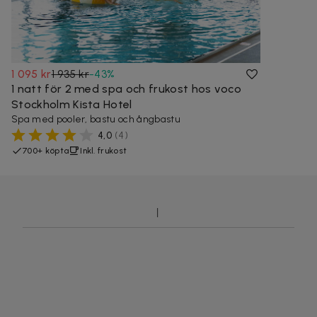
1 095 kr
1 935 kr
-
43
%
1 natt för 2 med spa och frukost hos voco
Stockholm Kista Hotel
Spa med pooler, bastu och ångbastu
4,0
(
4
)
700+ köpta
Inkl. frukost