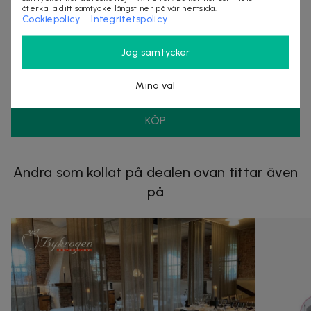
återkalla ditt samtycke längst ner på vår hemsida.
Cookiepolicy
Integritetspolicy
Säljes av
Nordmagasinet.com
Jag samtycker
Organisationsnummer
:
556905-5238
Mina val
KÖP
Andra som kollat på dealen ovan tittar även
på