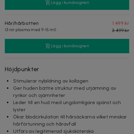
Lägg i kundvagnen
Hår/hårbotten
1 499 kr
(3 rör plasma med 9-15 ml)
3 499 kr
Lägg i kundvagnen
Höjdpunkter
Stimulerar nybildning av kollagen
Ger huden bättre struktur med utjämning av
rynkor och ojämnheter
Leder till en hud med ungdomligare spänst och
lyster
Ökar blodcirkulation till hårsäckarna vilket minskar
hårförtunning och håravfall
Utförs av legitimerad sjuksköterska