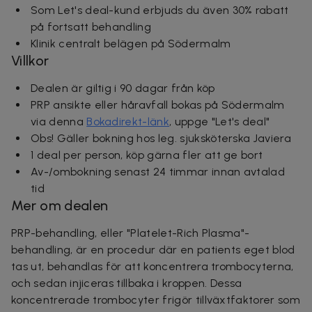
Som Let's deal-kund erbjuds du även 30% rabatt
på fortsatt behandling
Klinik centralt belägen på Södermalm
Villkor
Dealen är giltig i 90 dagar från köp
PRP a
nsikte eller håravfall
bokas på Södermalm
via denna
Bokadirekt-länk
, uppge "Let's deal"
Obs! Gäller bokning hos leg. sjuksköterska Javiera
1 deal per person, köp gärna fler att ge bort
Av-/ombokning senast 24 timmar innan avtalad
tid
Mer om dealen
PRP-behandling, eller "Platelet-Rich Plasma"-
behandling, är en procedur där en patients eget blod
tas ut, behandlas för att koncentrera trombocyterna,
och sedan injiceras tillbaka i kroppen. Dessa
koncentrerade trombocyter frigör tillväxtfaktorer som