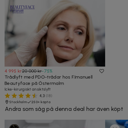
4 995 kr
20 000 kr
-
75
%
Trådlyft med PDO-trådar hos F.Imanuell
Beautyface på Östermalm
Icke-kirurgiskt ansiktslyft
4,3
(
18
)
Stockholm
250+ köpta
Andra som såg på denna deal har även köpt