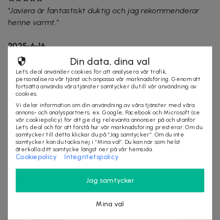
"Javiera är fantastiskt duktig och jag rekommenderar
henne varmt."
2025-6-16
★★★★★
Din data, dina val
"Jag är supernöjd med PRP behandlingen! Javiera är så
Let’s deal använder cookies för att analysera vår trafik,
personalisera vår tjänst och anpassa vår marknadsföring. Genom att
proffsig och duktig, Hon har erfaren blick och jobbar
fortsätta använda våra tjänster samtycker du till vår användning av
med stabil och säker hand. Jag kommer fortsätta med
cookies.
en hel kur och kan rekommendera henne varmt."
Vi delar information om din användning av våra tjänster med våra
annons- och analyspartners, ex. Google, Facebook och Microsoft (se
vår cookiepolicy) för att ge dig relevanta annonser på och utanför
2025-1-25
Let’s deal och för att förstå hur vår marknadsföring presterar. Om du
★★★★★
samtycker till detta klickar du på “Jag samtycker”. Om du inte
samtycker kan du tacka nej i “Mina val”. Du kan när som helst
"Proffsigt välkomnande. Rekomenderar varmt."
återkalla ditt samtycke längst ner på vår hemsida.
Cookiepolicy
Integritetspolicy
stockholm
behandling
ansikte
hårvård
Jag samtycker
Mina val
Säljes av
Nova Skin Klinik