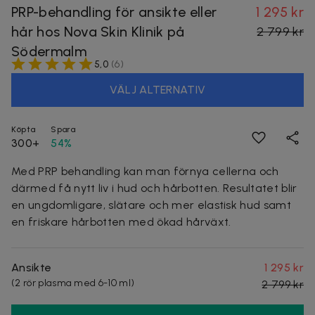
PRP-behandling för ansikte eller
1 295 kr
hår hos Nova Skin Klinik på
2 799 kr
Södermalm
5,0
(
6
)
VÄLJ ALTERNATIV
Köpta
Spara
300+
54%
Med PRP behandling kan man förnya cellerna och
därmed få nytt liv i hud och hårbotten. Resultatet blir
en ungdomligare, slätare och mer elastisk hud samt
en friskare hårbotten med ökad hårväxt.
Ansikte
1 295 kr
(2 rör plasma med 6-10 ml)
2 799 kr