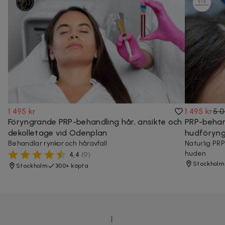
1 495 kr
1 495 kr
5 0
Föryngrande PRP-behandling hår, ansikte och
PRP-behan
dekolletage vid Odenplan
hudföryng
Behandlar rynkor och håravfall
Naturlig PRP
huden
4,4
(
9
)
Stockholm
Stockholm
300+ köpta