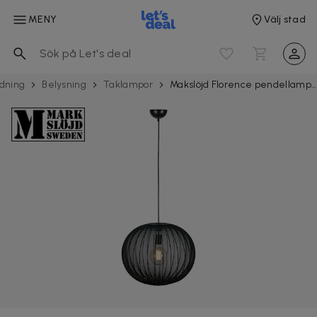
MENY
Välj stad
edning
Belysning
Taklampor
Makslöjd Florence pendellampa 50 svart