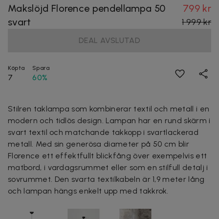
Makslöjd Florence pendellampa 50
799 kr
svart
1 999 kr
DEAL AVSLUTAD
Köpta
Spara
7
60%
Stilren taklampa som kombinerar textil och metall i en
modern och tidlös design. Lampan har en rund skärm i
svart textil och matchande takkopp i svartlackerad
metall. Med sin generösa diameter på 50 cm blir
Florence ett effektfullt blickfång över exempelvis ett
matbord, i vardagsrummet eller som en stilfull detalj i
sovrummet. Den svarta textilkabeln är 1,9 meter lång
och lampan hängs enkelt upp med takkrok.