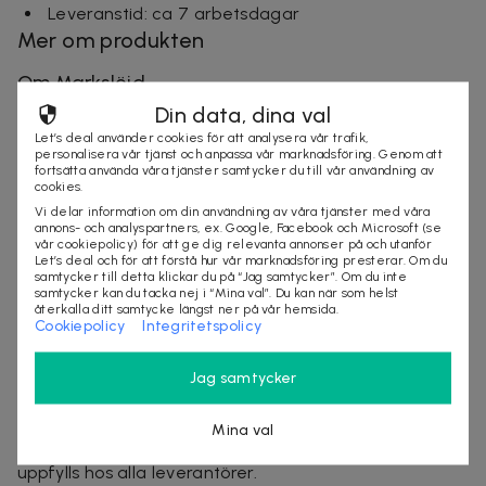
Leveranstid: ca 7 arbetsdagar
Mer om produkten
Om Markslöjd
Din data, dina val
Markslöjd grundades 1963 i Skene och har sedan dess
Let’s deal använder cookies för att analysera vår trafik,
vuxit till en ledande nordisk aktör inom belysning. Med
personalisera vår tjänst och anpassa vår marknadsföring. Genom att
fortsätta använda våra tjänster samtycker du till vår användning av
rötter i svenskt hantverk kombinerar de tidlös design
cookies.
med funktion och hållbarhet. Sortimentet rymmer allt
Vi delar information om din användning av våra tjänster med våra
från dekorativa lampor till praktisk belysning för hem
annons- och analyspartners, ex. Google, Facebook och Microsoft (se
vår cookiepolicy) för att ge dig relevanta annonser på och utanför
och offentliga miljöer - alltid med fokus på kvalitet
Let’s deal och för att förstå hur vår marknadsföring presterar. Om du
och lång livslängd.
samtycker till detta klickar du på “Jag samtycker”. Om du inte
samtycker kan du tacka nej i “Mina val”. Du kan när som helst
återkalla ditt samtycke längst ner på vår hemsida.
Företaget arbetar aktivt för att minska sitt
Cookiepolicy
Integritetspolicy
klimatavtryck genom att återvinna produkter och
material tillsammans med Elkretsen, ett samarbete
Jag samtycker
som gör att trasiga lampor och delar får nytt liv.
Sedan 2007 är de medlemmar i Amfori/BSCI och
Mina val
säkerställer genom detta att etiska och hållbara krav
uppfylls hos alla leverantörer.