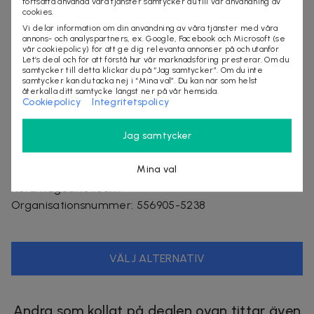
fortsätta använda våra tjänster samtycker du till vår användning av
cookies.
Ingår i paketet:
Vi delar information om din användning av våra tjänster med våra
1 st huvudenhet
annons- och analyspartners, ex. Google, Facebook och Microsoft (se
vår cookiepolicy) för att ge dig relevanta annonser på och utanför
6 st pinnar
Let’s deal och för att förstå hur vår marknadsföring presterar. Om du
2 st krokar
samtycker till detta klickar du på “Jag samtycker”. Om du inte
samtycker kan du tacka nej i “Mina val”. Du kan när som helst
1 st laddningskabel
återkalla ditt samtycke längst ner på vår hemsida.
Cookiepolicy
Integritetspolicy
Leveranstid: 1-3 arbetsdagar
Jag samtycker
Mina val
Säljes av
Nordmagasinet.com
Organisationsnummer
:
556905-5238
VÄLJ ALTERNATIV
Andra som kollat på dealen ovan tittar även