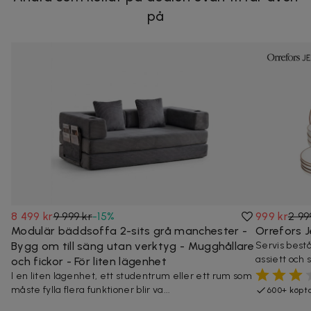
på
8 499 kr
9 999 kr
-
15
%
999 kr
2 99
Modulär bäddsoffa 2-sits grå manchester -
Orrefors J
Bygg om till säng utan verktyg - Mugghållare
Servis bestå
assiett och s
och fickor - För liten lägenhet
I en liten lägenhet, ett studentrum eller ett rum som
måste fylla flera funktioner blir va...
600+ köpt