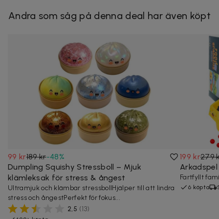
Andra som såg på denna deal har även köpt
99 kr
189 kr
-
48
%
199 kr
279 
Dumpling Squishy Stressboll – Mjuk
Arkadspel
klämleksak för stress & ångest
Fartfyllt fa
Ultramjuk och klämbar stressbollHjälper till att lindra
6 köpta
stress och ångestPerfekt för fokus...
2,5
(
13
)