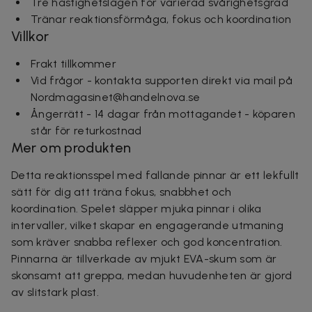
Tre hastighetslägen för varierad svårighetsgrad
Tränar reaktionsförmåga, fokus och koordination
Villkor
Frakt tillkommer
Vid frågor - kontakta supporten direkt via mail på
Nordmagasinet@handelnova.se
Ångerrätt - 14 dagar från mottagandet - köparen
står för returkostnad
Mer om produkten
Detta reaktionsspel med fallande pinnar är ett lekfullt
sätt för dig att träna fokus, snabbhet och
koordination. Spelet släpper mjuka pinnar i olika
intervaller, vilket skapar en engagerande utmaning
som kräver snabba reflexer och god koncentration.
Pinnarna är tillverkade av mjukt EVA-skum som är
skonsamt att greppa, medan huvudenheten är gjord
av slitstark plast.