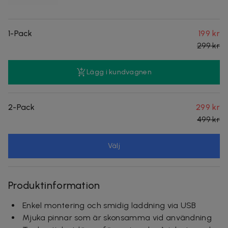
1-Pack
199 kr
299 kr
Lägg i kundvagnen
2-Pack
299 kr
499 kr
Välj
Produktinformation
Enkel montering och smidig laddning via USB
Mjuka pinnar som är skonsamma vid användning