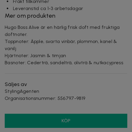
Frakt tillkommer
Leveranstid ca 1-3 arbetsdagar
Mer om produkten
Hugo Boss Alive är en härlig frisk doft med fruktiga
doftnoter.
Toppnoter: Äpple, svarta vinbär, plommon, kanel &
vanilj
Hjärtnoter: Jasmin & timjan
Basnoter: Cederträ, sandelträ, olivträ & nutkacypress
Säljes av
StylingAgenten
Organisationsnummer
:
556797-9819
KÖP