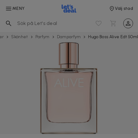
MENY
Välj stad
er
Skönhet
Parfym
Damparfym
Hugo Boss Alive Edt 50m