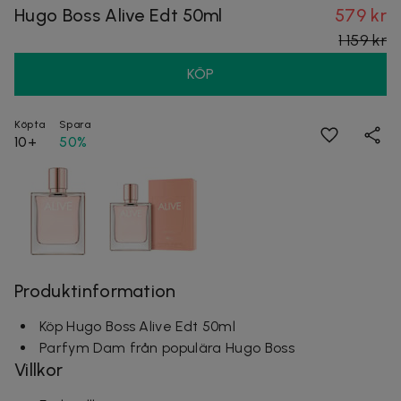
Hugo Boss Alive Edt 50ml
579 kr
1 159 kr
KÖP
Köpta
Spara
10+
50%
Produktinformation
Köp Hugo Boss Alive Edt 50ml
Parfym Dam från populära Hugo Boss
Villkor