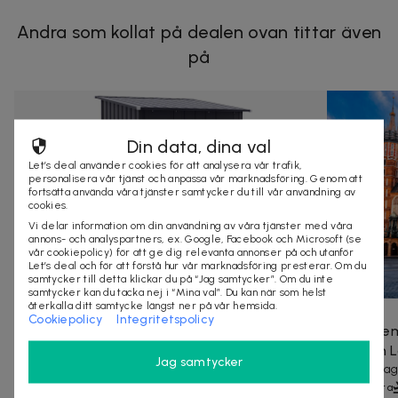
Andra som kollat på dealen ovan tittar även
på
Din data, dina val
Let’s deal använder cookies för att analysera vår trafik,
personalisera vår tjänst och anpassa vår marknadsföring. Genom att
fortsätta använda våra tjänster samtycker du till vår användning av
cookies.
Vi delar information om din användning av våra tjänster med våra
annons- och analyspartners, ex. Google, Facebook och Microsoft (se
vår cookiepolicy) för att ge dig relevanta annonser på och utanför
Let’s deal och för att förstå hur vår marknadsföring presterar. Om du
samtycker till detta klickar du på “Jag samtycker”. Om du inte
samtycker kan du tacka nej i “Mina val”. Du kan när som helst
återkalla ditt samtycke längst ner på vår hemsida.
2 739 kr
5 582 kr
-
51
%
2 499 kr
Cookiepolicy
Integritetspolicy
Stålskjul 100x103x160cm mörkgrå
Res till h
Utöka din trädgård med detta trädgårdsskjul som
flyg från 
Jag samtycker
erbjuder gott om förvaringsutrymme för din...
Blir det Pra
40+ köpta