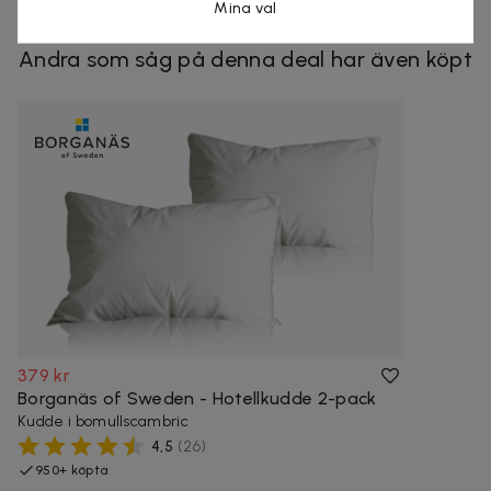
Mina val
Andra som såg på denna deal har även köpt
379 kr
Borganäs of Sweden - Hotellkudde 2-pack
Kudde i bomullscambric
4,5
(
26
)
950+ köpta