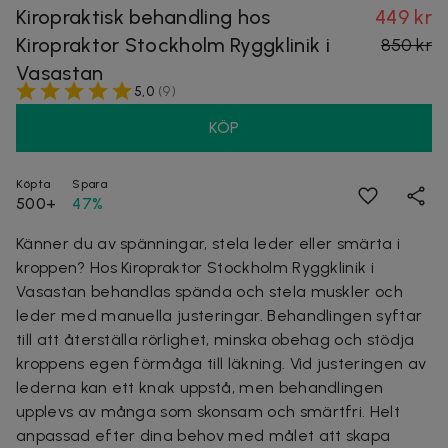
Kiropraktisk behandling hos
449 kr
Kiropraktor Stockholm Ryggklinik i
850 kr
Vasastan
5,0
(
9
)
KÖP
Köpta
Spara
500+
47%
Känner du av spänningar, stela leder eller smärta i
kroppen? Hos Kiropraktor Stockholm Ryggklinik i
Vasastan behandlas spända och stela muskler och
leder med manuella justeringar. Behandlingen syftar
till att återställa rörlighet, minska obehag och stödja
kroppens egen förmåga till läkning. Vid justeringen av
lederna kan ett knak uppstå, men behandlingen
upplevs av många som skonsam och smärtfri. Helt
anpassad efter dina behov med målet att skapa