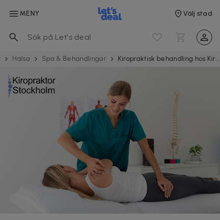
MENY
Välj stad
t
Hälsa
Spa & Behand­ling­ar
Kiropraktisk behandling hos Kiropraktor Stockholm Ryggklinik i Vasastan