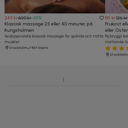
249 kr
600 kr
-
59
%
89 kr
126 kr
Klassisk massage 25 eller 40 minuter på
Frukost e
Kungsholmen
eller Öst
Avslappnande klassisk massage för spända och trötta
Nybryggt kaf
muskler
mättande l
Stockholm
40+ köpta
Stockholm