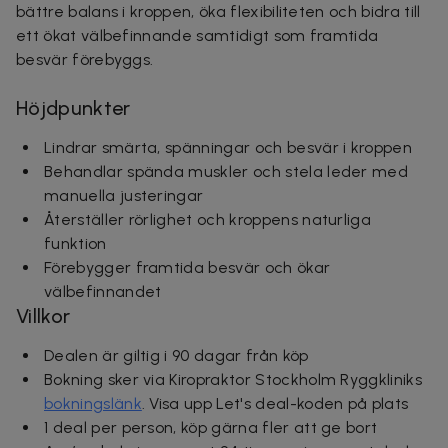
bättre balans i kroppen, öka flexibiliteten och bidra till
ett ökat välbefinnande samtidigt som framtida
besvär förebyggs.
Höjdpunkter
Lindrar smärta, spänningar och besvär i kroppen
Behandlar spända muskler och stela leder med
manuella justeringar
Återställer rörlighet och kroppens naturliga
funktion
Förebygger framtida besvär och ökar
välbefinnandet
Villkor
Dealen är giltig i 90 dagar från köp
Bokning sker via Kiropraktor Stockholm Ryggkliniks
bokningslänk
. Visa upp Let's deal-koden på plats
1 deal per person, köp gärna fler att ge bort