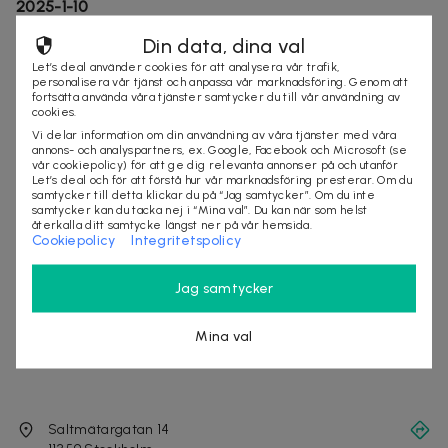
2025-1-10
★★★★★
Din data, dina val
"Mycket duktig"
Let’s deal använder cookies för att analysera vår trafik,
personalisera vår tjänst och anpassa vår marknadsföring. Genom att
fortsätta använda våra tjänster samtycker du till vår användning av
stockholm
behandling
hälsa
massage
cookies.
Vi delar information om din användning av våra tjänster med våra
annons- och analyspartners, ex. Google, Facebook och Microsoft (se
vår cookiepolicy) för att ge dig relevanta annonser på och utanför
Säljes av
Let’s deal och för att förstå hur vår marknadsföring presterar. Om du
samtycker till detta klickar du på “Jag samtycker”. Om du inte
Kiropraktor Stockholm Ryggklinik
samtycker kan du tacka nej i “Mina val”. Du kan när som helst
återkalla ditt samtycke längst ner på vår hemsida.
Organisationsnummer
:
556387-7488
Cookiepolicy
Integritetspolicy
Jag samtycker
Mina val
Saltmätargatan 14