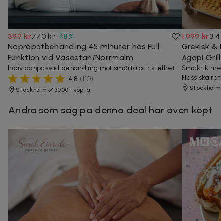
399 kr
770 kr
-
48
%
1 999 kr
3 4
Naprapatbehandling 45 minuter hos Full
Grekisk & 
Funktion vid Vasastan/Norrmalm
Agapi Gri
Individanpassad behandling mot smärta och stelhet
Smakrik med
klassiska rät
4,8
(
110
)
Stockholm
Stockholm
3000+ köpta
Andra som såg på denna deal har även köpt