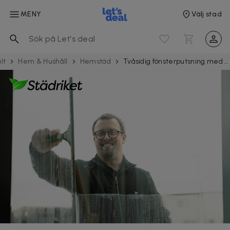
MENY
Välj stad
lt
Hem & Hushåll
Hemstäd
Tvåsidig fönsterputsning med Städriket i södra Skåne med omnejd