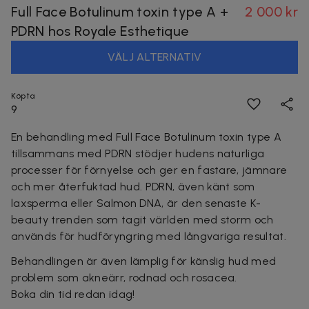
Full Face Botulinum toxin type A +
2 000 kr
PDRN hos Royale Esthetique
VÄLJ ALTERNATIV
Köpta
9
En behandling med Full Face Botulinum toxin type A
tillsammans med PDRN stödjer hudens naturliga
processer för förnyelse och ger en fastare, jämnare
och mer återfuktad hud. PDRN, även känt som
laxsperma eller Salmon DNA, är den senaste K-
beauty trenden som tagit världen med storm och
används för hudföryngring med långvariga resultat.
Behandlingen är även lämplig för känslig hud med
problem som akneärr, rodnad och rosacea.
Boka din tid redan idag!