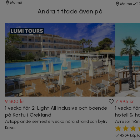
Malmö
Malmö
1
Andra tittade även på
9 800 kr
7 995 kr
1 vecka för 2: Light All Inclusive och boende
1 vecka för
på Korfu i Grekland
hotell & h
Avkopplande semestervecka nära strand och byliv i
Avresor frå
Kavos
450+ köpt