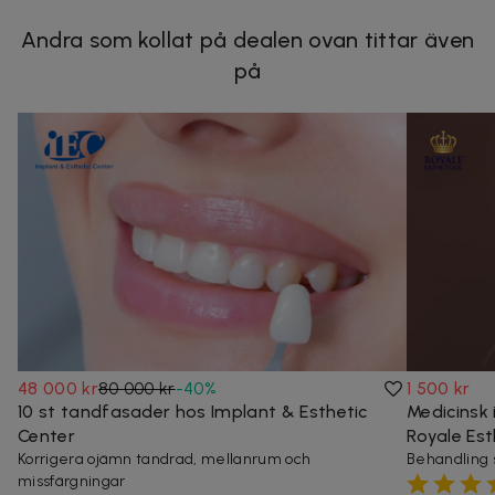
Andra som kollat på dealen ovan tittar även
på
48 000 kr
80 000 kr
-
40
%
1 500 kr
10 st tandfasader hos Implant & Esthetic
Medicinsk 
Center
Royale Es
Korrigera ojämn tandrad, mellanrum och
Behandling s
missfärgningar