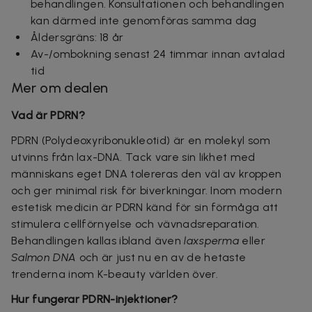
behandlingen. Konsultationen och behandlingen
kan därmed inte genomföras samma dag
Åldersgräns: 18 år
Av-/ombokning senast 24 timmar innan avtalad
tid
Mer om dealen
Vad är PDRN?
PDRN (Polydeoxyribonukleotid) är en molekyl som
utvinns från lax-DNA. Tack vare sin likhet med
människans eget DNA tolereras den väl av kroppen
och ger minimal risk för biverkningar. Inom modern
estetisk medicin är PDRN känd för sin förmåga att
stimulera cellförnyelse och vävnadsreparation.
Behandlingen kallas ibland även
laxsperma
eller
Salmon DNA
och är just nu en av de hetaste
trenderna inom K-beauty världen över.
Hur fungerar PDRN-injektioner?