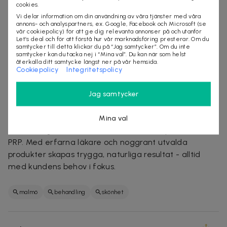
cookies.
injiceras PDRN ytligt i huden med en mycket tunn nål,
Vi delar information om din användning av våra tjänster med våra
där de aktiva molekylerna börjar stimulera hudens
annons- och analyspartners, ex. Google, Facebook och Microsoft (se
naturliga processer på djupet. Resultatet utvecklas
vår cookiepolicy) för att ge dig relevanta annonser på och utanför
Let’s deal och för att förstå hur vår marknadsföring presterar. Om du
gradvis och håller i flera månader. För bästa och mest
samtycker till detta klickar du på “Jag samtycker”. Om du inte
samtycker kan du tacka nej i “Mina val”. Du kan när som helst
långvariga effekt rekommenderas en kur med
återkalla ditt samtycke längst ner på vår hemsida.
regelbundna underhållsbehandlingar.
Cookiepolicy
Integritetspolicy
Om Royale Esthétique
Jag samtycker
Royale Esthétique är en klinik i centrala Malmö med
över 10 års erfarenhet som erbjuder estetiska
Mina val
behandlingar som botulinumtoxin, fillers, profhilo och
PRP. Med erfarna läkare och noggrant utvalda
produkter skapas trygga, naturliga resultat - alltid
med kundens behov i fokus.
malmö
behandling
skönhet