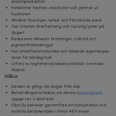
elastinproduktion
Förbättrar fasthet, elasticitet och jämnar ut
hudtonen
Minskar fina linjer, rynkor och förstorade porer
Ger intensiv återfuktning och naturlig lyster på
djupet
Reducerar akneärr, bristningar, rodnad och
pigmentförändringar
Har antiinflammatoriska och läkande egenskaper,
även för känslig hud
Utförs av legitimerad läkare på klinik i centrala
Malmö
Villkor
Dealen är giltig i 60 dagar från köp
Behandlingarna bokas via denna
bokningslänk
,
uppge Let´s deal-kod
Obs! Du behöver genomföra en konsultation och
invänta betänketiden i minst 48 h innan