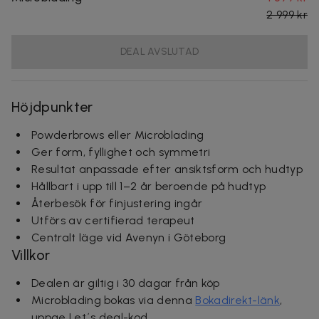
2 999 kr
DEAL AVSLUTAD
Höjdpunkter
Powderbrows eller Microblading
Ger form, fyllighet och symmetri
Resultat anpassade efter ansiktsform och hudtyp
Hållbart i upp till 1–2 år beroende på hudtyp
Återbesök för finjustering ingår
Utförs av certifierad terapeut
Centralt läge vid Avenyn i Göteborg
Villkor
Dealen är giltig i 30 dagar från köp
Microblading bokas via denna
Bokadirekt-länk
,
uppge Let´s deal-kod