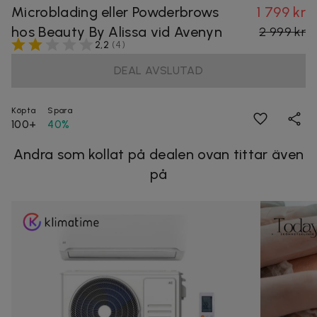
Microblading eller Powderbrows
1 799 kr
hos Beauty By Alissa vid Avenyn
2 999 kr
2,2
(
4
)
DEAL AVSLUTAD
Köpta
Spara
100+
40%
Andra som kollat på dealen ovan tittar även
på