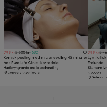
799 kr
2 500 kr
-
68
%
799 kr
2 46
Kemisk peeling med microneedling 45 minuter
Lymfatisk d
hos Pure Life Clinic i Kortedala
Frölunda
Hudföryngrande ansiktsbehandling
Skonsam lym
kroppen
Göteborg
20+ köpta
Göteborg