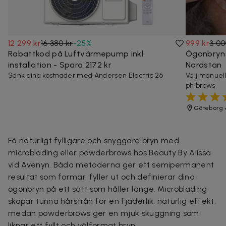
12 299 kr
16 380 kr
-
25
%
999 kr
3 00
Rabattkod på Luftvärmepump inkl.
Ögonbryns
installation - Spara 2172 kr
Nordstan
Sänk dina kostnader med Andersen Electric 26
Välj manuell
phibrows
Göteborg
Få naturligt fylligare och snyggare bryn med
microblading eller powderbrows hos Beauty By Alissa
vid Avenyn. Båda metoderna ger ett semipermanent
resultat som formar, fyller ut och definierar dina
ögonbryn på ett sätt som håller länge. Microblading
skapar tunna hårstrån för en fjäderlik, naturlig effekt,
medan powderbrows ger en mjuk skuggning som
liknar ett fyllt och välformat bryn.