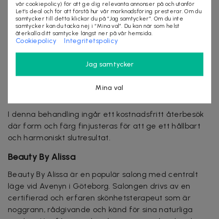
som resultatet fortfarande ser naturligt ut.
vår cookiepolicy) för att ge dig relevanta annonser på och utanför
Let’s deal och för att förstå hur vår marknadsföring presterar. Om du
samtycker till detta klickar du på “Jag samtycker”. Om du inte
Behandlingarna passar särskilt bra för dig som:
samtycker kan du tacka nej i “Mina val”. Du kan när som helst
återkalla ditt samtycke längst ner på vår hemsida.
Vill korrigera ojämna eller glesa ögonbryn
Cookiepolicy
Integritetspolicy
Har tappat hår på grund av t.ex. överplockning
eller sjukdom
Jag samtycker
Vill slippa sminka brynen dagligen
Föredrar ett resultat som är hållbart och lågt i
Mina val
underhåll
I denna behandling ingår ett kostnadsfritt återbesök
där form och färg finjusteras för att ge ett hållbart
och harmoniskt slutresultat.
Beauty By Alissa
Beauty By Alissa är en populär salong med centralt
läge vid Avenyn i Göteborg. Salongen drivs av en
certifierad och erfaren skönhetsterapeut som är
noggrann, rådgivande och känd för sina naturliga