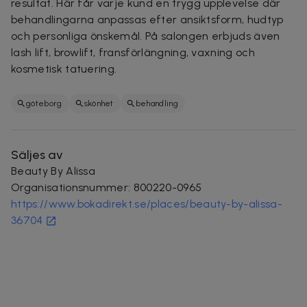
resultat. Här får varje kund en trygg upplevelse där
behandlingarna anpassas efter ansiktsform, hudtyp
och personliga önskemål. På salongen erbjuds även
lash lift, browlift, fransförlängning, vaxning och
kosmetisk tatuering.
göteborg
skönhet
behandling
Säljes av
Beauty By Alissa
Organisationsnummer
:
800220-0965
https://www.bokadirekt.se/places/beauty-by-alissa-
36704