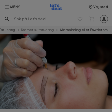
MENY
Välj stad
Tatuering
Kosmetisk tatuering
Microblading eller Powderbrows hos Beauty By Alissa vid Avenyn