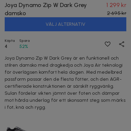
Joya Dynamo Zip W Dark Grey
1 299 kr
damsko
2 695 kr
VÄLJ ALTERNATIV
Köpta
Spara
4
52%
Joya Dynamo Zip W Dark Grey är en funktionell och
stilren damsko med dragkedja och Joya Air teknologi
för överlägsen komfort hela dagen. Med medelbred
passform passar den de flesta fötter, och den AGR-
certifierade konstruktionen är särskilt ryggvänlig.
Sulan fördelar vikten jämnt över foten och dämpar
mot hårda underlag för ett skonsamt steg som märks
i fot, knä och rygg.