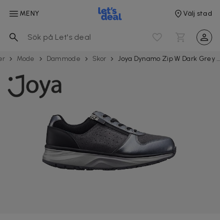
MENY
Välj stad
er
Mode
Dammode
Skor
Joya Dynamo Zip W Dark Grey damsk