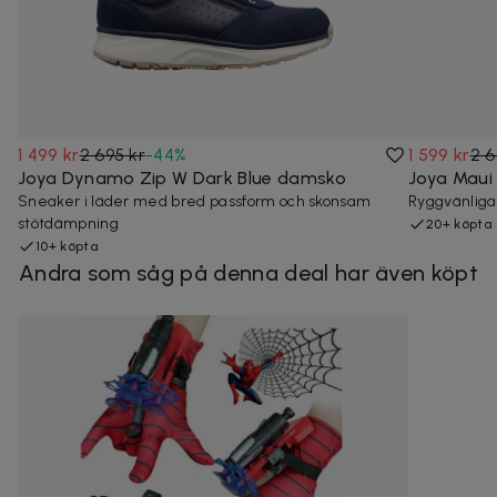
1 499 kr
2 695 kr
-
44
%
1 599 kr
2 6
Joya Dynamo Zip W Dark Blue damsko
Joya Maui
Sneaker i läder med bred passform och skonsam
Ryggvänliga
stötdämpning
20+ köpta
10+ köpta
Andra som såg på denna deal har även köpt