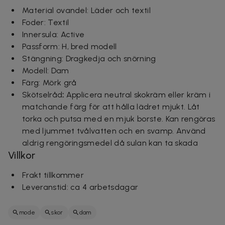
Material ovandel: Läder och textil
Foder: Textil
Innersula: Active
Passform: H, bred modell
Stängning: Dragkedja och snörning
Modell: Dam
Färg: Mörk grå
Skötselråd
:
Applicera neutral skokräm eller kräm i
matchande färg för att hålla lädret mjukt. Låt
torka och putsa med en mjuk borste. Kan rengöras
med ljummet tvålvatten och en svamp. Använd
aldrig rengöringsmedel då sulan kan ta skada
Villkor
Frakt tillkommer
Leveranstid: ca 4 arbetsdagar
mode
skor
dam