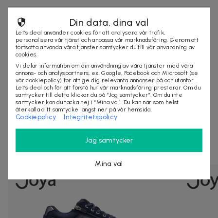
Din data, dina val
Säljes av
Let’s deal använder cookies för att analysera vår trafik,
Let's deal AB
personalisera vår tjänst och anpassa vår marknadsföring. Genom att
Organisationsnummer
:
556796-3466
fortsätta använda våra tjänster samtycker du till vår användning av
cookies.
https://letsdeal.se
Vi delar information om din användning av våra tjänster med våra
annons- och analyspartners, ex. Google, Facebook och Microsoft (se
vår cookiepolicy) för att ge dig relevanta annonser på och utanför
Let’s deal och för att förstå hur vår marknadsföring presterar. Om du
samtycker till detta klickar du på “Jag samtycker”. Om du inte
VÄLJ ALTERNATIV
samtycker kan du tacka nej i “Mina val”. Du kan när som helst
återkalla ditt samtycke längst ner på vår hemsida.
Cookiepolicy
Integritetspolicy
Andra som kollat på dealen ovan tittar även
Jag samtycker
på
Mina val