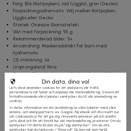
Färg: Blå (Kattpojken), röd (Ugglis), grön (Gecko)
Förpackningsalternativ: Välj mellan Kattpojken,
Ugglis eller Gecko
Storlek: Onesize (barnstorlek)
Vikt med förpackning: 95 g
Rekommenderad ålder: 3+
Användning: Maskeraddräkt för barn med
hjältemotiv
CE-märkning: Ja
Ursprungsland: Kina
Garanti: Standardgaranti för fabrikationsfel
Din data, dina val
Ingår i paketet:
Let’s deal använder cookies för att analysera vår trafik,
personalisera vår tjänst och anpassa vår marknadsföring. Genom att
1 mask
fortsätta använda våra tjänster samtycker du till vår användning av
cookies.
1 mantel
Vi delar information om din användning av våra tjänster med våra
1 armband
annons- och analyspartners, ex. Google, Facebook och Microsoft (se
vår cookiepolicy) för att ge dig relevanta annonser på och utanför
Let’s deal och för att förstå hur vår marknadsföring presterar. Om du
Leveranstid: 1-3 arbetsdagar
samtycker till detta klickar du på “Jag samtycker”. Om du inte
samtycker kan du tacka nej i “Mina val”. Du kan när som helst