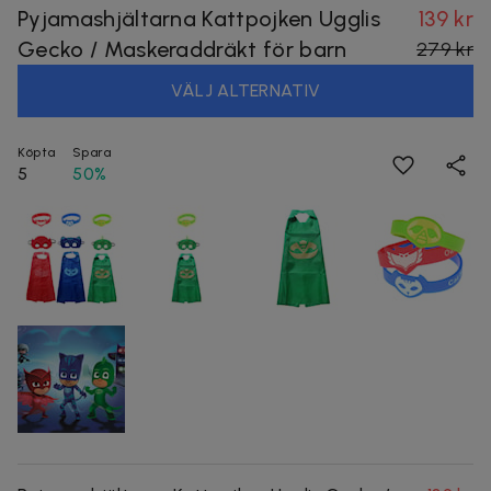
Pyjamashjältarna Kattpojken Ugglis
139 kr
Gecko / Maskeraddräkt för barn
279 kr
VÄLJ ALTERNATIV
Köpta
Spara
5
50%