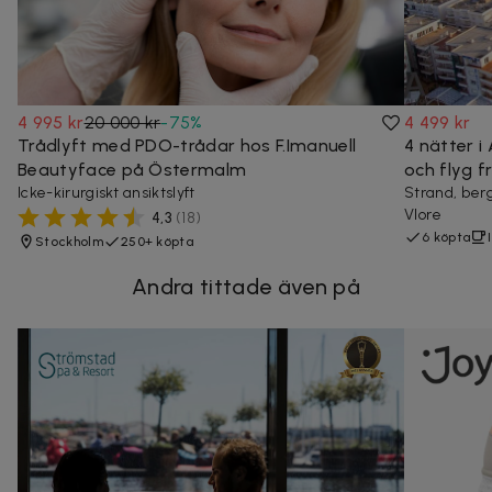
4 995 kr
20 000 kr
-
75
%
4 499 kr
Trådlyft med PDO-trådar hos F.Imanuell
4 nätter i
Beautyface på Östermalm
och flyg f
Icke-kirurgiskt ansiktslyft
Strand, berg
Vlore
4,3
(
18
)
6 köpta
Stockholm
250+ köpta
Andra tittade även på