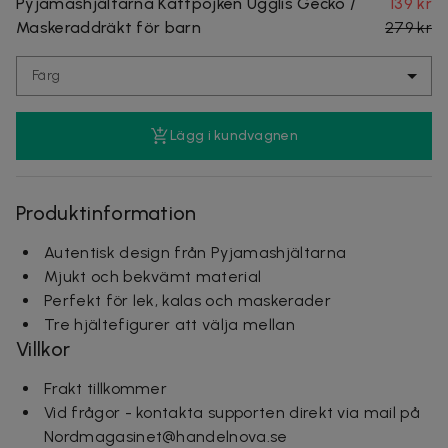
Pyjamashjältarna Kattpojken Ugglis Gecko /
139 kr
Maskeraddräkt för barn
279 kr
Färg
Lägg i kundvagnen
Produktinformation
Autentisk design från Pyjamashjältarna
Mjukt och bekvämt material
Perfekt för lek, kalas och maskerader
Tre hjältefigurer att välja mellan
Villkor
Frakt tillkommer
Vid frågor - kontakta supporten direkt via mail på
Nordmagasinet@handelnova.se