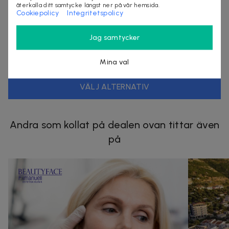
återkalla ditt samtycke längst ner på vår hemsida.
Cookiepolicy
Integritetspolicy
Säljes av
Nordmagasinet.com
Jag samtycker
Organisationsnummer
:
556905-5238
Mina val
VÄLJ ALTERNATIV
Andra som kollat på dealen ovan tittar även
på