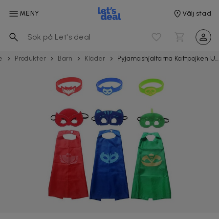
MENY
Välj stad
e
Produkter
Barn
Kläder
Pyjamashjältarna Kattpojken Ugglis Gecko / Maskeraddräkt för barn