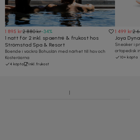
1 895 kr
2 880 kr
-
34
%
1 499 kr
2 6
1 natt för 2 inkl. spaentré & frukost hos
Joya Dyna
Strömstad Spa & Resort
Sneaker i p
ortopedisk i
Boende i vackra Bohuslän med närhet till hav och
Kosteröarna
10+ köpta
4 köpta
Inkl. frukost