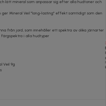
ch lätt mineral som anpassar sig efter alla hudtoner och
 ger Mineral Veil "long-lasting" effekt samtidigt som den
na från jord, som innehåller ett spektra av olika järnarter
 färgspektra i alla hudtyper
.
l Veil 9g
s