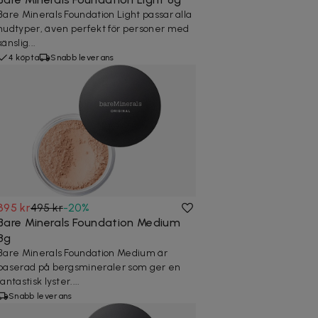
Bare Minerals Foundation Light passar alla
hudtyper, även perfekt för personer med
känslig...
4 köpta
Snabb leverans
395 kr
495 kr
-
20
%
Bare Minerals Foundation Medium
8g
Bare Minerals Foundation Medium är
baserad på bergsmineraler som ger en
fantastisk lyster....
Snabb leverans