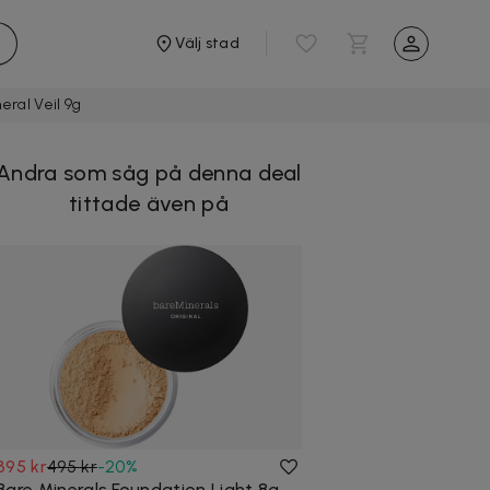
Välj stad
eral Veil 9g
Andra som såg på denna deal
tittade även på
395 kr
495 kr
-
20
%
Bare Minerals Foundation Light 8g