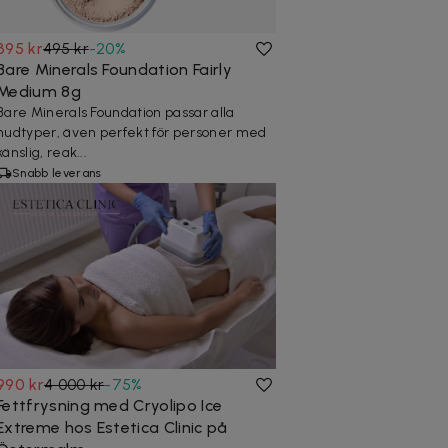
395 kr
495 kr
-
20
%
Bare Minerals Foundation Fairly
Medium 8g
Bare Minerals Foundation passar alla
hudtyper, även perfekt för personer med
känslig, reak...
Snabb leverans
990 kr
4 000 kr
-
75
%
Fettfrysning med Cryolipo Ice
Extreme hos Estetica Clinic på