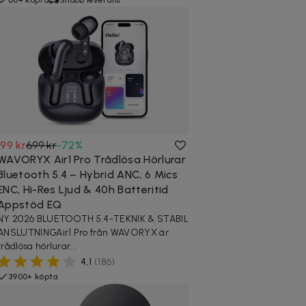
199 kr
699 kr
-
72
%
WAVORYX Air1 Pro Trådlösa Hörlurar
Bluetooth 5.4 – Hybrid ANC, 6 Mics
ENC, Hi-Res Ljud & 40h Batteritid
Appstöd EQ
NY 2026 BLUETOOTH 5.4-TEKNIK & STABIL
ANSLUTNINGAir1 Pro från WAVORYX är
trådlösa hörlurar...
4,1
(
186
)
3900+ köpta