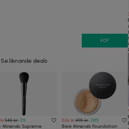
KÖP
Se liknande deals
 kr
345 kr
-
5
%
356 kr
495 kr
-
28
%
e Minerals Supreme
Bare Minerals Foundation