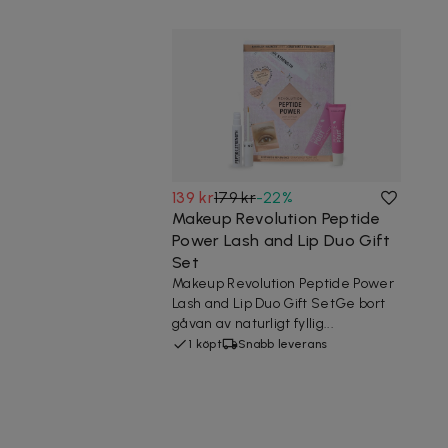
139 kr
179 kr
-
22
%
Makeup Revolution Peptide
Power Lash and Lip Duo Gift
Set
Makeup Revolution Peptide Power
Lash and Lip Duo Gift SetGe bort
gåvan av naturligt fyllig...
1 köpt
Snabb leverans