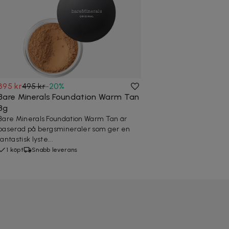
395 kr
495 kr
-
20
%
Bare Minerals Foundation Warm Tan
8g
Bare Minerals Foundation Warm Tan är
baserad på bergsmineraler som ger en
fantastisk lyste...
1 köpt
Snabb leverans