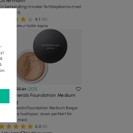
Östermalm
En behandling minskar fettdepåerna med
upp till 25%
4,1
(
15
)
Stockholm
1600+ köpta
a
-
cy)
tå
å
kan
395 kr
495 kr
-
20
%
Bare Minerals Foundation Medium
Beige 8g
Bare Minerals Foundation Medium Beige
passar alla hudtyper, även perfekt för
personer med ...
5,0
(
3
)
60+ köpta
Snabb leverans