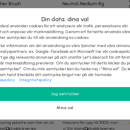
sher Brush
Neutral Medium 8g
 Minerals Supreme Finisher
Bare Minerals Foundation Medium
 är en stor och fluffig
är baserad på bergsmineraler som
Din data, dina val
klippt borste av syntetisk...
ger en fantastisk lyster....
 deal använder cookies för att analysera vår trafik, personalisera vår
abb leverans
Snabb leverans
st och anpassa vår marknadsföring. Genom att fortsätta använda vår
ster samtycker du till vår användning av cookies.
elar information om din användning av våra tjänster med våra annons
analyspartners, ex. Google, Facebook och Microsoft (se vår cookiepoli
tt ge dig relevanta annonser på och utanför Let’s deal och för att förs
vår marknadsföring presterar. Om du samtycker till detta klickar du p
 samtycker”. Om du inte samtycker kan du tacka nej i “Mina val”. Du 
som helst återkalla ditt samtycke längst ner på vår hemsida.
iepolicy
Integritetspolicy
kr
99 kr
-
19
%
95 kr
219 kr
-
57
%
 n Wild Mega Glo
Max Factor 2000 Calorie
Jag samtycker
touring Palette Dulce De
Mascara Waterproof Black
he 13g
9ml
Mina val
n Wild Mega Glo Contouring
Max Factor 2000 Calorie Mascara
tte är en fantastiska
Waterproof är en vattenfast
ouring palette som har en sil...
mascara för upp till 300% mer ...
köpt
Snabb leverans
20+ köpta
Snabb leverans