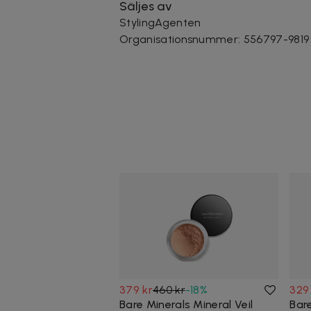
Säljes av
StylingAgenten
Organisationsnummer
:
556797-9819
379 kr
460 kr
-
18
%
329
Bare Minerals Mineral Veil
Bar