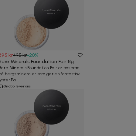
395 kr
495 kr
-
20
%
Bare Minerals Foundation Fair 8g
Bare Minerals Foundation Fair är baserad
på bergsmineraler som ger en fantastisk
lyster.Pa...
Snabb leverans