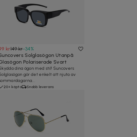
99 kr
149 kr
-
34
%
Suncovers Solglasögon Utanpå
Glasögon Polariserade Svart
Skydda dina ögon med stil! Suncovers
Solglasögon gör det enkelt att njuta av
sommardagarna...
20+ köpta
Snabb leverans