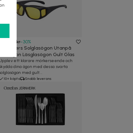
kan
69 kr
99 kr
-
30
%
Suncovers Solglasögon Utanpå
Glasögon Läsglasögon Gult Glas
Upplev ett klarare mörkerseende och
skydda dina ögon med dessa svarta
solglasögon med gult...
10+ köpta
Snabb leverans