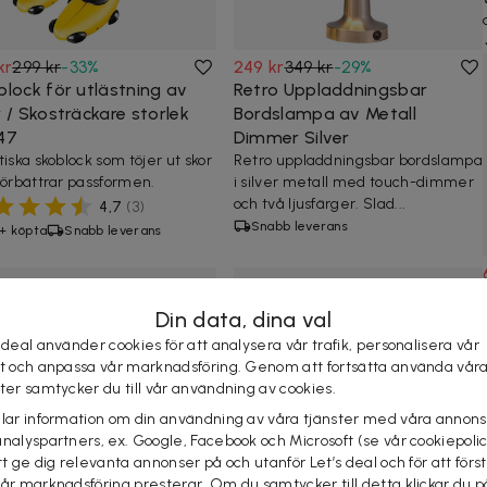
kr
299 kr
-
33
%
249 kr
349 kr
-
29
%
block för utlästning av
Retro Uppladdningsbar
 / Skosträckare storlek
Bordslampa av Metall
47
Dimmer Silver
tiska skoblock som töjer ut skor
Retro uppladdningsbar bordslampa
förbättrar passformen.
i silver metall med touch-dimmer
och två ljusfärger. Slad...
4,7
(
3
)
Snabb leverans
+ köpta
Snabb leverans
Din data, dina val
 deal använder cookies för att analysera vår trafik, personalisera vår
st och anpassa vår marknadsföring. Genom att fortsätta använda vår
ster samtycker du till vår användning av cookies.
elar information om din användning av våra tjänster med våra annons
analyspartners, ex. Google, Facebook och Microsoft (se vår cookiepoli
r
99 kr
-
30
%
69 kr
99 kr
-
30
%
tt ge dig relevanta annonser på och utanför Let’s deal och för att förs
glasögon Pilot Metall
Solglasögon Pilot Dam Guld
vår marknadsföring presterar. Om du samtycker till detta klickar du p