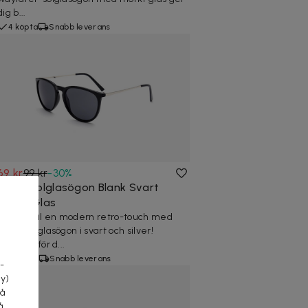
dig b...
4 köpta
Snabb leverans
69 kr
99 kr
-
30
%
Retro Solglasögon Blank Svart
Mörkt Glas
Ge din stil en modern retro-touch med
dessa solglasögon i svart och silver!
a
Perfekta för d...
2 köpta
Snabb leverans
-
cy)
tå
å