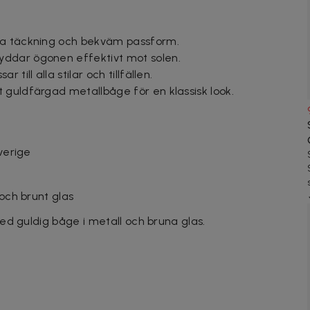
ra täckning och bekväm passform.
ddar ögonen effektivt mot solen.
till alla stilar och tillfällen.
 guldfärgad metallbåge för en klassisk look.
Sverige
och brunt glas
ed guldig båge i metall och bruna glas.