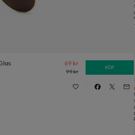
Glas
69 kr
KÖP
99 kr