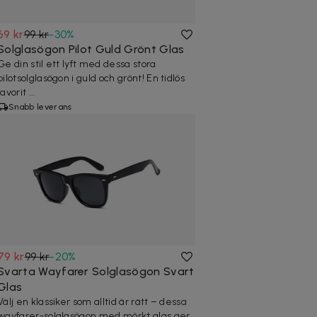
69 kr
99 kr
-
30
%
Solglasögon Pilot Guld Grönt Glas
Ge din stil ett lyft med dessa stora
pilotsolglasögon i guld och grönt! En tidlös
favorit ...
Snabb leverans
79 kr
99 kr
-
20
%
Svarta Wayfarer Solglasögon Svart
Glas
Välj en klassiker som alltid är rätt – dessa
wayfarer-solglasögon med mörkt glas ger