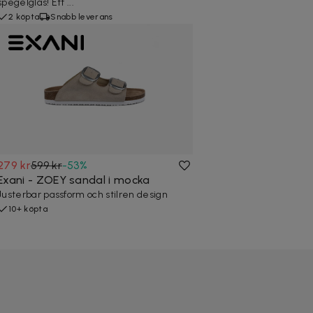
spegelglas! Ett ...
2 köpta
Snabb leverans
279 kr
599 kr
-
53
%
Exani - ZOEY sandal i mocka
Justerbar passform och stilren design
10+ köpta