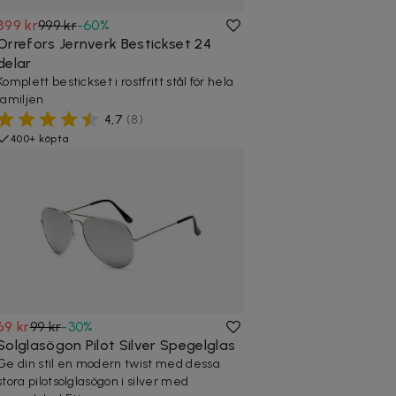
399 kr
999 kr
-
60
%
Orrefors Jernverk Bestickset 24
delar
Komplett bestickset i rostfritt stål för hela
familjen
4,7
(
8
)
400+ köpta
69 kr
99 kr
-
30
%
Solglasögon Pilot Silver Spegelglas
Ge din stil en modern twist med dessa
stora pilotsolglasögon i silver med