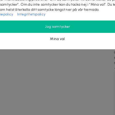
rt Glas
Brun
 samtycker”. Om du inte samtycker kan du tacka nej i “Mina val”. Du 
pricken över i:et på din outfit
Lyft din stil med dessa snygga
som helst återkalla ditt samtycke längst ner på vår hemsida.
dessa stora pilotsolglasögon i
pilotsolglasögon i guld och brunt!
iepolicy
Integritetspolicy
 och svart! P...
Perfekta för dig som vil...
köpta
Snabb leverans
6 köpta
Snabb leverans
Jag samtycker
Se liknande deals
Mina val