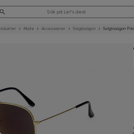
rodukter
Mode
Acces­soarer
Solglasögon
Solglasögon Pil