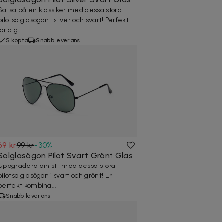
Satsa på en klassiker med dessa stora
pilotsolglasögon i silver och svart! Perfekt
för dig...
5 köpta
Snabb leverans
69 kr
99 kr
-
30
%
Solglasögon Pilot Svart Grönt Glas
Uppgradera din stil med dessa stora
pilotsolglasögon i svart och grönt! En
perfekt kombina...
Snabb leverans