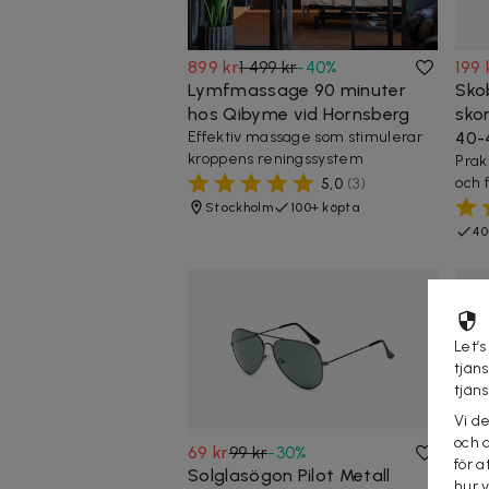
899 kr
1 499 kr
-
40
%
199 
Lymfmassage 90 minuter
Sko
hos Qibyme vid Hornsberg
skor
Effektiv massage som stimulerar
40-
kroppens reningssystem
Prak
och 
5,0
(
3
)
Stockholm
100+ köpta
40
Let’s
tjän
tjän
Vi d
och 
69 kr
99 kr
-
30
%
69 k
för a
Solglasögon Pilot Metall
Sol
hur 