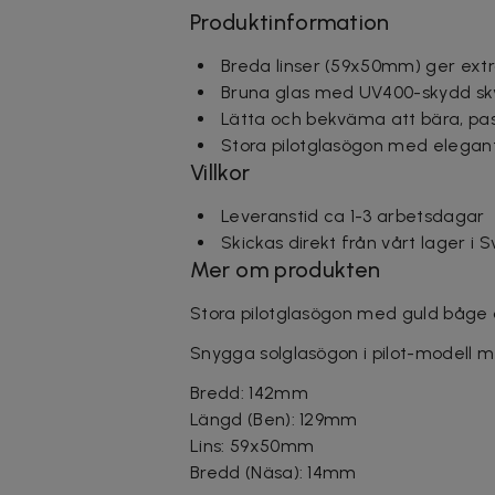
Produktinformation
Breda linser (59x50mm) ger ext
Bruna glas med UV400-skydd sky
Lätta och bekväma att bära, passar 
Stora pilotglasögon med elegant
Villkor
Leveranstid ca 1-3 arbetsdagar
Skickas direkt från vårt lager i 
Mer om produkten
Stora pilotglasögon med guld båge 
Snygga solglasögon i pilot-modell m
Bredd: 142mm
Längd (Ben): 129mm
Lins: 59x50mm
Bredd (Näsa): 14mm