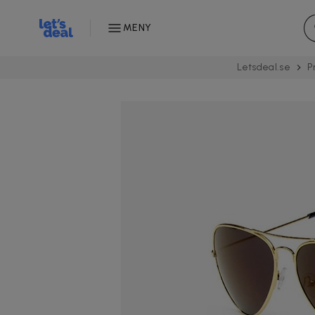
MENY
Letsdeal.se
P