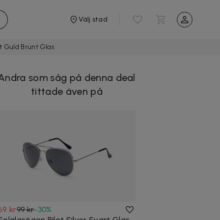
Välj stad
ot Guld Brunt Glas
Andra som såg på denna deal
tittade även på
69 kr
99 kr
-
30
%
Solglasögon Pilot Silver Svart Glas