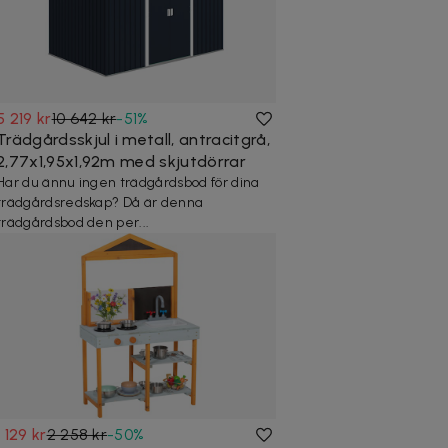
5 219 kr
10 642 kr
-
51
%
Trädgårdsskjul i metall, antracitgrå,
2,77x1,95x1,92m med skjutdörrar
Har du ännu ingen trädgårdsbod för dina
trädgårdsredskap? Då är denna
trädgårdsbod den per...
1 129 kr
2 258 kr
-
50
%