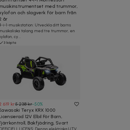
musikinstrumentset med trummor,
xylofon och slagverk för barn från
2 år
4-i-1-musikstation: Utveckla ditt barns
musikaliska talang med tre trummor, en
xylofon, cy...
3 köpta
2 619 kr
5 238 kr
-
50
%
Kawasaki Teryx KRX 1000
Licensierad 12V Elbil För Barn,
Fjärrkontroll, Bakfjädring, Svart
OFFICIELL LICENS: Denna elektriska UTV