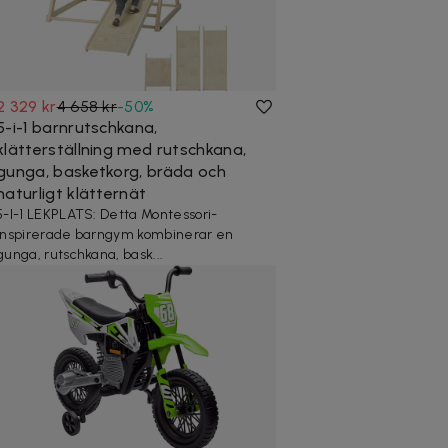
2 329 kr
4 658 kr
-
50
%
5-i-1 barnrutschkana,
klätterställning med rutschkana,
gunga, basketkorg, bräda och
naturligt klätternät
5-I-1 LEKPLATS: Detta Montessori-
inspirerade barngym kombinerar en
gunga, rutschkana, bask...