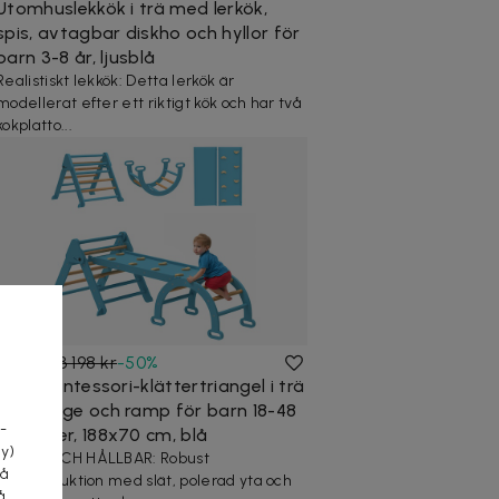
Utomhuslekkök i trä med lerkök,
spis, avtagbar diskho och hyllor för
barn 3-8 år, ljusblå
Realistiskt lekkök: Detta lerkök är
modellerat efter ett riktigt kök och har två
kokplatto...
1 599 kr
3 198 kr
-
50
%
a
7-i-1 Montessori-klättertriangel i trä
med båge och ramp för barn 18-48
-
månader, 188x70 cm, blå
cy)
SÄKER OCH HÅLLBAR: Robust
tå
träkonstruktion med slät, polerad yta och
å