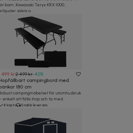
för barn, Kawasaki Teryx KRX 1000,
erbjuder säkra o...
1 499 kr
2 499 kr
-
40
%
Hopfällbart campingbord med
bänkar 180 cm
Robust campingmöbelset för utomhusbruk
– enkelt att fälla ihop och ta med.
8 köpta
Snabb leverans