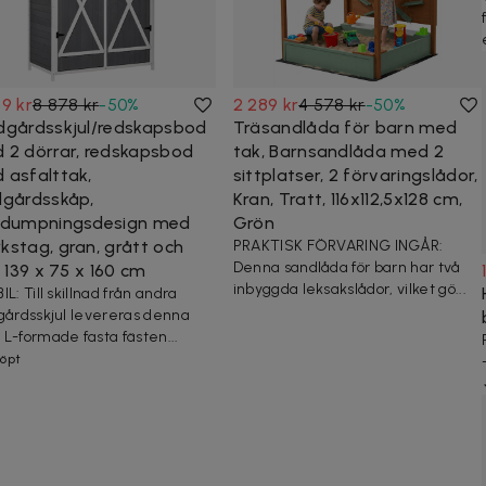
9 kr
8 878 kr
-
50
%
2 289 kr
4 578 kr
-
50
%
dgårdsskjul/redskapsbod
Träsandlåda för barn med
 2 dörrar, redskapsbod
tak, Barnsandlåda med 2
 asfalttak,
sittplatser, 2 förvaringslådor,
dgårdsskåp,
Kran, Tratt, 116x112,5x128 cm,
idumpningsdesign med
Grön
kstag, gran, grått och
PRAKTISK FÖRVARING INGÅR:
Denna sandlåda för barn har två
, 139 x 75 x 160 cm
inbyggda leksakslådor, vilket gö...
L: Till skillnad från andra
gårdsskjul levereras denna
L-formade fasta fästen...
köpt