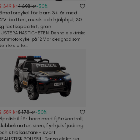
2 349 kr
4 698 kr
-
50
%
Elmotorcykel för barn 3+ år med
12V-batteri, musik och hjälphjul, 30
kg lastkapacitet, grön
JUSTERA HASTIGHETEN: Denna elektriska
barnmotorcykel på 12 V är designad som
den första te...
2 589 kr
5 178 kr
-
50
%
Elpolisbil för barn med fjärrkontroll,
dubbelmotor, siren, fyrhjulsfjädring
och strålkastare - svart
REALISTISK POLISBIL: Denna elektriska