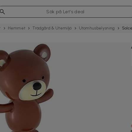
r
Hemmet
Trädgård & Utemiljö
Utomhusbelysning
Solce