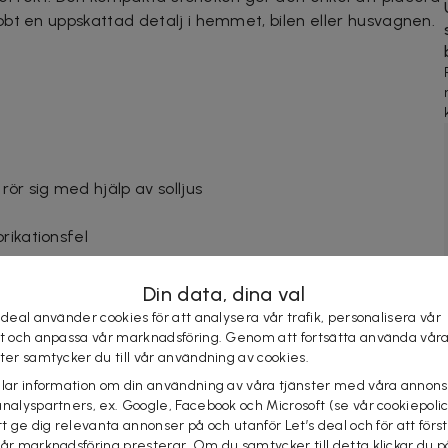
bt en uppskattad detalj i hemmet, bilen eller husvagnen.
ör sig med hjälp av solljus
rikationsfel
Din data, dina val
 deal använder cookies för att analysera vår trafik, personalisera vår
st och anpassa vår marknadsföring. Genom att fortsätta använda vår
ster samtycker du till vår användning av cookies.
elar information om din användning av våra tjänster med våra annons
analyspartners, ex. Google, Facebook och Microsoft (se vår cookiepoli
tt ge dig relevanta annonser på och utanför Let’s deal och för att förs
vår marknadsföring presterar. Om du samtycker till detta klickar du p