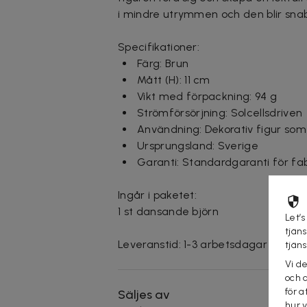
i mindre utrymmen och den blir snab
Specifikationer:
Färg: Brun
Mått (H): 11 cm
Vikt med förpackning: 94 g
Strömförsörjning: Solcellsdriven
Användning: Dekorativ figur som r
Ursprungsland: Sverige
Garanti: Standardgaranti för fab
Ingår i paketet:
1 st dansande björn
Let’s
tjän
Leveranstid: 1-3 arbetsdagar
tjän
Vi d
och 
för a
Säljes av
hur 