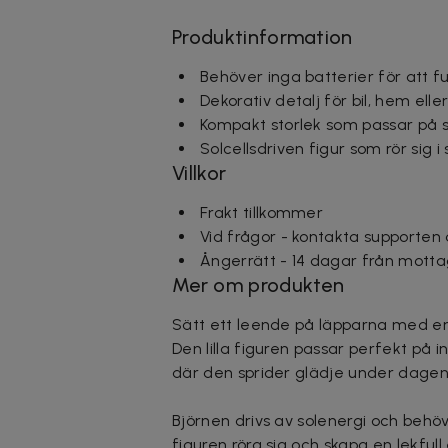
Produktinformation
Behöver inga batterier för att 
Dekorativ detalj för bil, hem ell
Kompakt storlek som passar på 
Solcellsdriven figur som rör sig i s
Villkor
Frakt tillkommer
Vid frågor - kontakta supporten
Ångerrätt - 14 dagar från motta
Mer om produkten
Sätt ett leende på läpparna med en 
Den lilla figuren passar perfekt på i
där den sprider glädje under dagen
Björnen drivs av solenergi och behöve
figuren röra sig och skapa en lekful