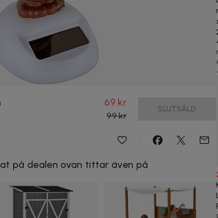
n
69 kr
SLUTSÅLD
99 kr
at på dealen ovan tittar även på