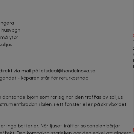
fungera
er husvagn
små ytor
olljus
 direkt via mail på letsdeal@handelnova.se
gandet - köparen står för returkostnad
dansande björn som rör sig när den träffas av solljus.
nstrumentbrädan i bilen, i ett fönster eller på skrivbordet
.
r inga batterier. När ljuset träffar solpanelen börjar
l effekt. Den kompakta storleken gör den enkel att placera