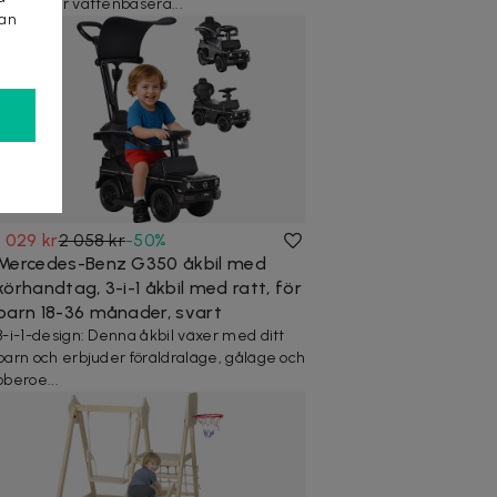
barnsäker vattenbasera...
kan
1 029 kr
2 058 kr
-
50
%
Mercedes-Benz G350 åkbil med
körhandtag, 3-i-1 åkbil med ratt, för
barn 18-36 månader, svart
3-i-1-design: Denna åkbil växer med ditt
barn och erbjuder föräldraläge, gåläge och
oberoe...