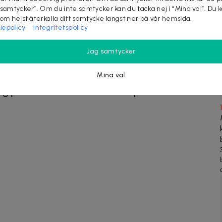
 samtycker”. Om du inte samtycker kan du tacka nej i “Mina val”. Du 
8
som helst återkalla ditt samtycke längst ner på vår hemsida.
iepolicy
Integritetspolicy
Jag samtycker
SLUTSÅLD
Mina val
g på denna deal har även köpt