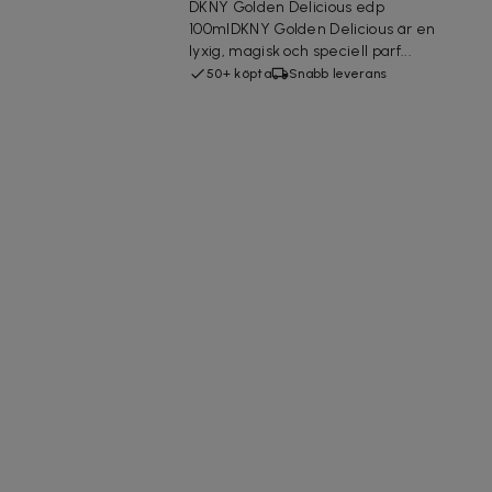
DKNY Golden Delicious edp
100mlDKNY Golden Delicious är en
lyxig, magisk och speciell parf...
50+ köpta
Snabb leverans