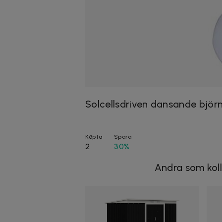
Solcellsdriven dansande björ
Köpta
Spara
2
30%
Andra som koll