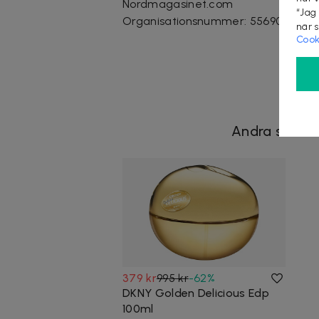
Nordmagasinet.com
“Jag
Organisationsnummer
:
556905-523
när 
Cook
Andra som så
379 kr
995 kr
-
62
%
DKNY Golden Delicious Edp
100ml