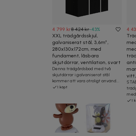
4 799 kr
8 424 kr
-
43
%
4 43
XXL trädgårdsskjul,
Trä
galvaniserat stål, 3,6m²,
med
280x130x172cm, med
med
fundament, låsbara
trä
skjutdörrar, ventilation, svart
ant
Denna trädgårdsbod med två
mar
skjutdörrar i galvaniserat stål
vitt
kommer att vara otroligt använd...
STABI
1 köpt
träd
med 
1 