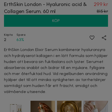
ErthSkin London - Hyaluronic acid &
299 kr
Collagen Serum, 60 ml
815 kr
KÖP
Köpta
Spara
2
63%
ErthSkin London Elixir Serum kombinerar hyaluronsyra
och hydrolyserat kollagen i en lätt formula som hjälper
huden att bevara sin fuktbalans och lyster. Serumet
absorberas snabbt och bidrar till en mjukare, fylligare
och mer återfuktad hud. Vid regelbunden användning
hjälper det till att minska synligheten av torrhetslinjer
samtidigt som huden får ett fräscht, smidigt och
välmående utseende.