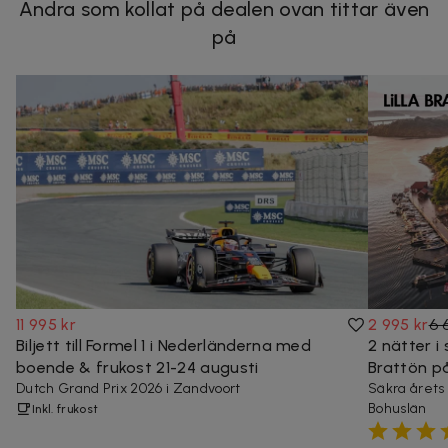
Andra som kollat på dealen ovan tittar även
på
11 995 kr
2 995 kr
6 
Biljett till Formel 1 i Nederländerna med
2 nätter i
boende & frukost 21-24 augusti
Brattön p
Dutch Grand Prix 2026 i Zandvoort
Säkra årets
Bohuslän
Inkl. frukost