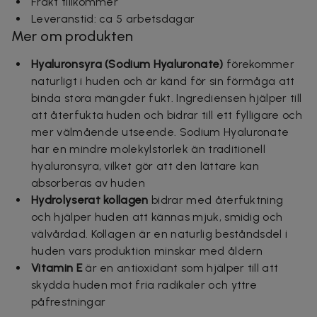
Frakt tillkommer
Leveranstid: ca 5 arbetsdagar
Mer om produkten
Hyaluronsyra (Sodium Hyaluronate)
förekommer
naturligt i huden och är känd för sin förmåga att
binda stora mängder fukt. Ingrediensen hjälper till
att återfukta huden och bidrar till ett fylligare och
mer välmående utseende. Sodium Hyaluronate
har en mindre molekylstorlek än traditionell
hyaluronsyra, vilket gör att den lättare kan
absorberas av huden
Hydrolyserat kollagen
bidrar med återfuktning
och hjälper huden att kännas mjuk, smidig och
välvårdad. Kollagen är en naturlig beståndsdel i
huden vars produktion minskar med åldern
Vitamin E
är en antioxidant som hjälper till att
skydda huden mot fria radikaler och yttre
påfrestningar