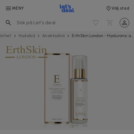
MENY
Välj stad
önhet
Hudvård
Ansiktsvård
ErthSkin London - Hyaluronic acid & Collagen Serum, 60 ml