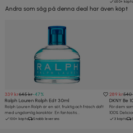
650+ köpt
Andra som såg på denna deal har även köpt
339 kr
645 kr
-
47
%
289 kr
540 
Ralph Lauren Ralph Edt 30ml
DKNY Be 1
Ralph Lauren Ralph är en söt, fruktig och fräsch doft
För dem som 
med ungdomlig karaktär. En fantastis...
100% Delicio
100+ köpta
Snabb leverans
3 köpta