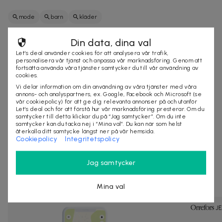
mode
barn
kläder
Din data, dina val
Säljes av
Let’s deal använder cookies för att analysera vår trafik,
personalisera vår tjänst och anpassa vår marknadsföring. Genom att
Exani Sports AB
fortsätta använda våra tjänster samtycker du till vår användning av
cookies.
Organisationsnummer
:
556844-0035
Vi delar information om din användning av våra tjänster med våra
http://www.exani.se
annons- och analyspartners, ex. Google, Facebook och Microsoft (se
vår cookiepolicy) för att ge dig relevanta annonser på och utanför
Let’s deal och för att förstå hur vår marknadsföring presterar. Om du
samtycker till detta klickar du på “Jag samtycker”. Om du inte
samtycker kan du tacka nej i “Mina val”. Du kan när som helst
VÄLJ ALTERNATIV
återkalla ditt samtycke längst ner på vår hemsida.
Cookiepolicy
Integritetspolicy
Andra som kollat på dealen ovan tittar även
Jag samtycker
på
Mina val