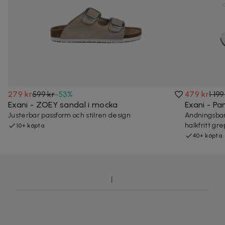
279 kr
599 kr
-
53
%
479 kr
1 199
Exani - ZOEY sandal i mocka
Exani - P
Justerbar passform och stilren design
Andningsbar
halkfritt gr
10+ köpta
40+ köpta