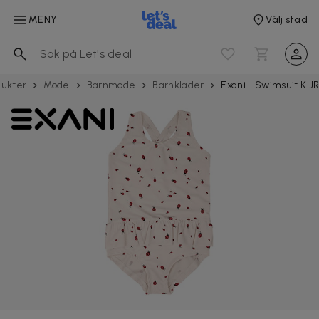
MENY
Välj stad
dukter
Mode
Barnmode
Barnkläder
Exani - Swimsuit K J