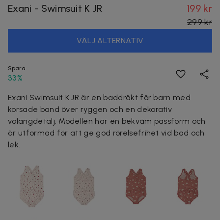
Exani - Swimsuit K JR
199 kr
299 kr
VÄLJ ALTERNATIV
Spara
33%
Exani Swimsuit K JR är en baddräkt för barn med
korsade band över ryggen och en dekorativ
volangdetalj. Modellen har en bekväm passform och
är utformad för att ge god rörelsefrihet vid bad och
lek.