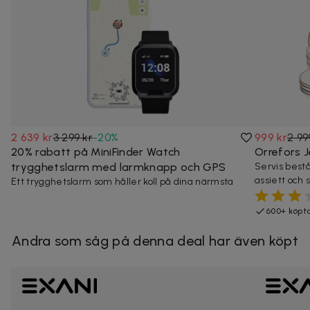
2 639 kr
3 299 kr
-
20
%
999 kr
2 99
20% rabatt på MiniFinder Watch
Orrefors J
trygghetslarm med larmknapp och GPS
Servis bestå
assiett och s
Ett trygghetslarm som håller koll på dina närmsta
600+ köpt
Andra som såg på denna deal har även köpt