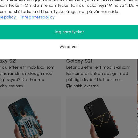
 samtycker”. Om du inte samtycker kan du tacka nej i “Mina val”. Du 
som helst återkalla ditt samtycke längst ner på vår hemsida.
iepolicy
Integritetspolicy
Jag samtycker
Mina val
kr
199 kr
-
40
%
119 kr
199 kr
-
40
%
l Svart för Samsung
Skal Beige för Samsung
axy S21
Galaxy S21
r du efter ett mobilskal som
Letar du efter ett mobilskal som
inerar stilren design med
kombinerar stilren design med
ligt skydd? Det här mo...
pålitligt skydd? Det här mo...
abb leverans
Snabb leverans