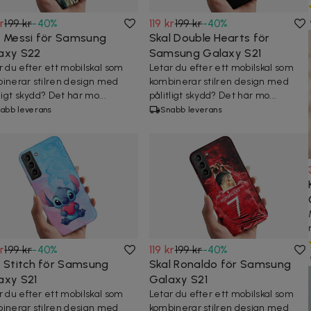
kr
199 kr
-
40
%
119 kr
199 kr
-
40
%
l Messi för Samsung
Skal Double Hearts för
axy S22
Samsung Galaxy S21
r du efter ett mobilskal som
Letar du efter ett mobilskal som
inerar stilren design med
kombinerar stilren design med
ligt skydd? Det här mo...
pålitligt skydd? Det här mo...
abb leverans
Snabb leverans
kr
199 kr
-
40
%
119 kr
199 kr
-
40
%
l Stitch för Samsung
Skal Ronaldo för Samsung
axy S21
Galaxy S21
r du efter ett mobilskal som
Letar du efter ett mobilskal som
inerar stilren design med
kombinerar stilren design med