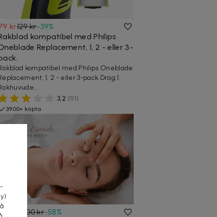
79 kr
129 kr
-
39
%
Rakblad kompatibel med Philips
Oneblade Replacement, 1, 2 - eller 3-
pack.
Rakblad kompatibel med Philips Oneblade
Replacement, 1, 2 - eller 3-pack.Drag:1.
Rakhuvude...
3,2
(
91
)
3900+ köpta
a
-
cy)
tå
295 kr
700 kr
-
58
%
å