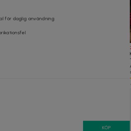
l för daglig användning
rikationsfel
8
KÖP