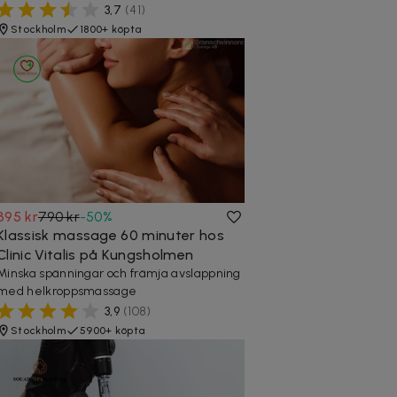
3,7
(
41
)
Stockholm
1800+ köpta
395 kr
790 kr
-
50
%
Klassisk massage 60 minuter hos
Clinic Vitalis på Kungsholmen
Minska spänningar och främja avslappning
med helkroppsmassage
3,9
(
108
)
Stockholm
5900+ köpta