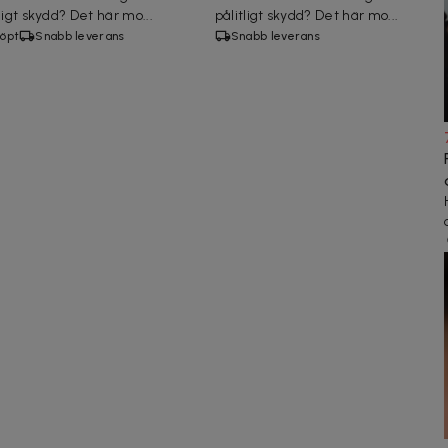
ligt skydd? Det här mo...
pålitligt skydd? Det här mo...
köpt
Snabb leverans
Snabb leverans