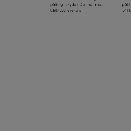
pålitligt skydd? Det här mo...
pålit
Snabb leverans
1 