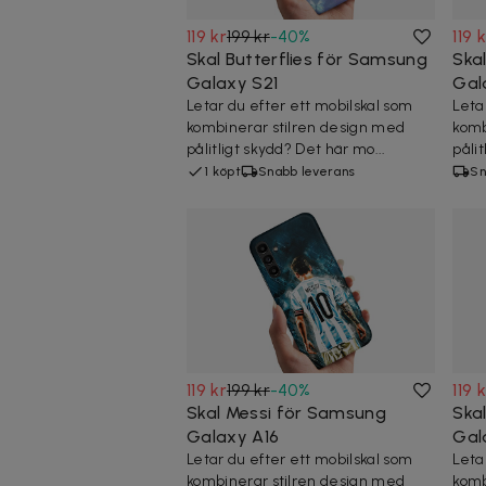
119 kr
199 kr
-
40
%
119 
Skal Butterflies för Samsung
Ska
Galaxy S21
Gal
Letar du efter ett mobilskal som
Leta
kombinerar stilren design med
komb
pålitligt skydd? Det här mo...
pålit
1 köpt
Snabb leverans
Sn
119 kr
199 kr
-
40
%
119 
Skal Messi för Samsung
Ska
Galaxy A16
Gal
Letar du efter ett mobilskal som
Leta
kombinerar stilren design med
komb