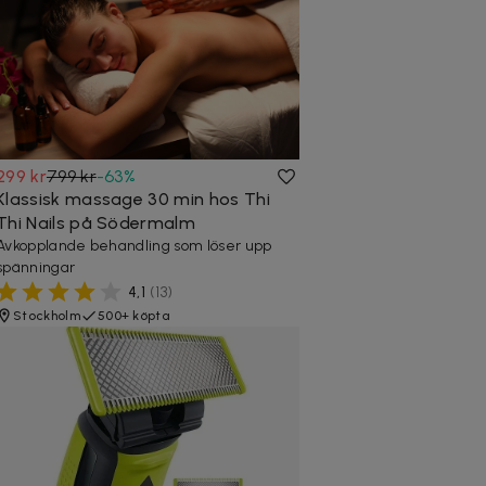
299 kr
799 kr
-
63
%
Klassisk massage 30 min hos Thi
Thi Nails på Södermalm
Avkopplande behandling som löser upp
spänningar
4,1
(
13
)
Stockholm
500+ köpta