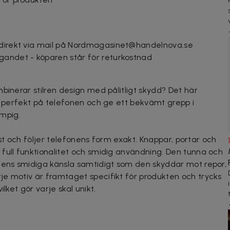
 direkt via mail på Nordmagasinet@handelnova.se
gandet - köparen står för returkostnad
binerar stilren design med pålitligt skydd? Det här
ta perfekt på telefonen och ge ett bekvämt grepp i
umpig.
plast och följer telefonens form exakt. Knappar, portar och
full funktionalitet och smidig användning. Den tunna och
nens smidiga känsla samtidigt som den skyddar mot repor,
e motiv är framtaget specifikt för produkten och trycks
lket gör varje skal unikt.