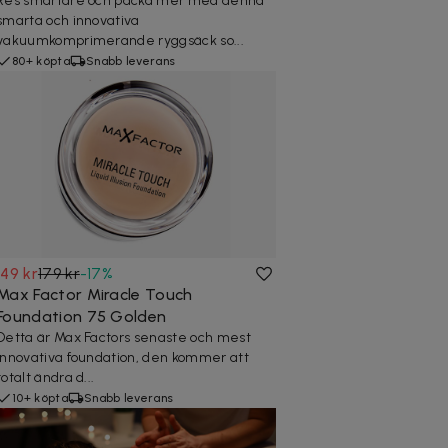
Res smartare och packa mer med denna
smarta och innovativa
vakuumkomprimerande ryggsäck so...
80+ köpta
Snabb leverans
149 kr
179 kr
-
17
%
Max Factor Miracle Touch
Foundation 75 Golden
Detta är Max Factors senaste och mest
innovativa foundation, den kommer att
totalt ändra d...
10+ köpta
Snabb leverans