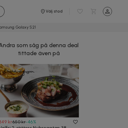
Välj stad
 Samsung Galaxy S21
Andra som såg på denna deal
tittade även på
349 kr
650 kr
-
46
%
Valfri 2-rätters Nybrogatan 38,