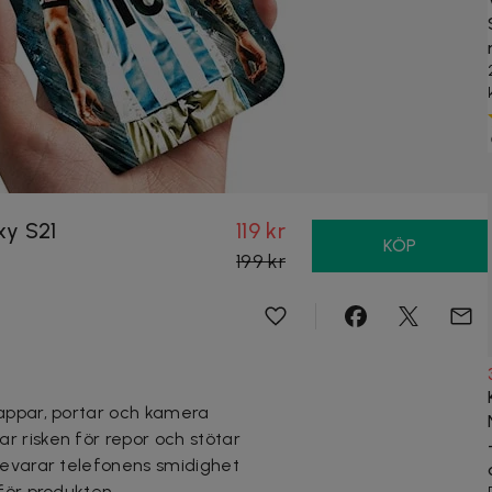
xy S21
119 kr
KÖP
199 kr
appar, portar och kamera
 risken för repor och stötar
bevarar telefonens smidighet
 för produkten