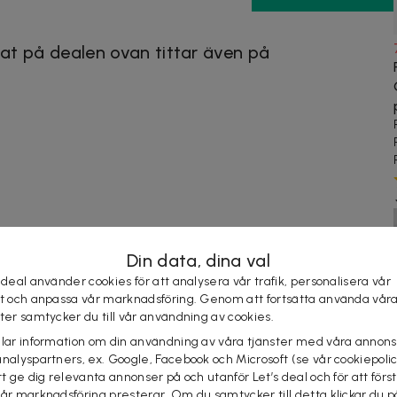
at på dealen ovan tittar även på
Din data, dina val
 deal använder cookies för att analysera vår trafik, personalisera vår
st och anpassa vår marknadsföring. Genom att fortsätta använda vår
ster samtycker du till vår användning av cookies.
elar information om din användning av våra tjänster med våra annons
Se liknande deals
analyspartners, ex. Google, Facebook och Microsoft (se vår cookiepoli
tt ge dig relevanta annonser på och utanför Let’s deal och för att förs
vår marknadsföring presterar. Om du samtycker till detta klickar du p