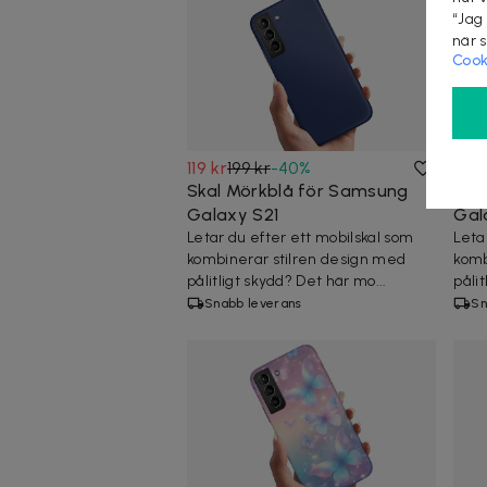
“Jag
när 
Cook
119 kr
199 kr
-
40
%
119 
Skal Mörkblå för Samsung
Ska
Galaxy S21
Gal
Letar du efter ett mobilskal som
Leta
kombinerar stilren design med
komb
pålitligt skydd? Det här mo...
pålit
Snabb leverans
Sn