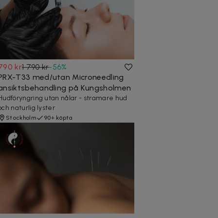
790 kr
1 790 kr
-
56
%
PRX-T33 med/utan Microneedling
ansiktsbehandling på Kungsholmen
Hudföryngring utan nålar - stramare hud
och naturlig lyster
Stockholm
90+ köpta