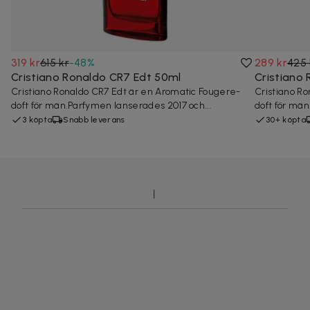
319 kr
615 kr
-
48
%
289 kr
425 
Cristiano Ronaldo CR7 Edt 50ml
Cristiano
Cristiano Ronaldo CR7 Edt är en Aromatic Fougere-
Cristiano R
doft för män.Parfymen lanserades 2017 och...
doft för män
3 köpta
Snabb leverans
30+ köpta