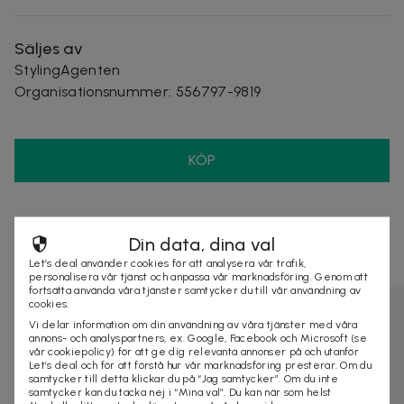
Säljes av
StylingAgenten
Organisationsnummer
:
556797-9819
KÖP
Andra som kollat på dealen ovan tittar även
Din data, dina val
på
Let’s deal använder cookies för att analysera vår trafik,
personalisera vår tjänst och anpassa vår marknadsföring. Genom att
fortsätta använda våra tjänster samtycker du till vår användning av
cookies.
Vi delar information om din användning av våra tjänster med våra
annons- och analyspartners, ex. Google, Facebook och Microsoft (se
vår cookiepolicy) för att ge dig relevanta annonser på och utanför
Let’s deal och för att förstå hur vår marknadsföring presterar. Om du
samtycker till detta klickar du på “Jag samtycker”. Om du inte
samtycker kan du tacka nej i “Mina val”. Du kan när som helst