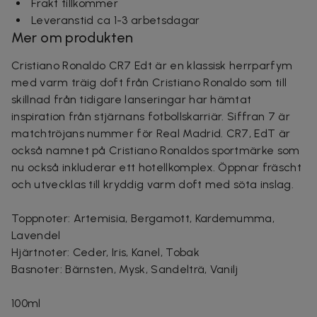
Frakt tillkommer
Leveranstid ca 1-3 arbetsdagar
Mer om produkten
Cristiano Ronaldo CR7 Edt är en klassisk herrparfym
med varm träig doft från Cristiano Ronaldo som till
skillnad från tidigare lanseringar har hämtat
inspiration från stjärnans fotbollskarriär. Siffran 7 är
matchtröjans nummer för Real Madrid. CR7, EdT är
också namnet på Cristiano Ronaldos sportmärke som
nu också inkluderar ett hotellkomplex. Öppnar fräscht
och utvecklas till kryddig varm doft med söta inslag.
Toppnoter: Artemisia, Bergamott, Kardemumma,
Lavendel
Hjärtnoter: Ceder, Iris, Kanel, Tobak
Basnoter: Bärnsten, Mysk, Sandelträ, Vanilj
100ml