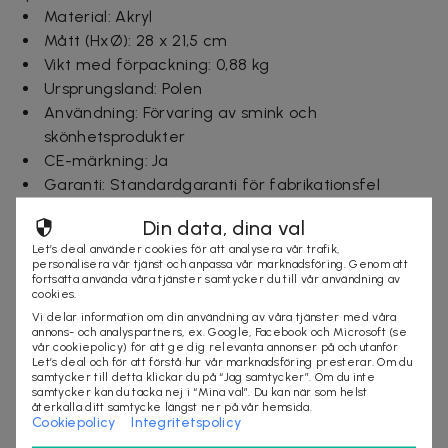
Material: Akryl
Mått (HxØ): 28 x 21,5 cm
Vikt med förpackning: 0,88 kg
Ursprungsland: Polen
Användning: Förvaring av smink och
skönhetsprodukter
CE-märkning: Ja
Garanti: Standardgaranti för fabrikationsfel
Din data, dina val
Ingår i paketet:
Let’s deal använder cookies för att analysera vår trafik,
1 st roterande sminkställ
personalisera vår tjänst och anpassa vår marknadsföring. Genom att
fortsätta använda våra tjänster samtycker du till vår användning av
cookies.
Leveranstid: 1-3 arbetsdagar
Vi delar information om din användning av våra tjänster med våra
annons- och analyspartners, ex. Google, Facebook och Microsoft (se
vår cookiepolicy) för att ge dig relevanta annonser på och utanför
Let’s deal och för att förstå hur vår marknadsföring presterar. Om du
Säljes av
samtycker till detta klickar du på “Jag samtycker”. Om du inte
samtycker kan du tacka nej i “Mina val”. Du kan när som helst
Nordmagasinet.com
återkalla ditt samtycke längst ner på vår hemsida.
Cookiepolicy
Integritetspolicy
Organisationsnummer
:
556905-5238