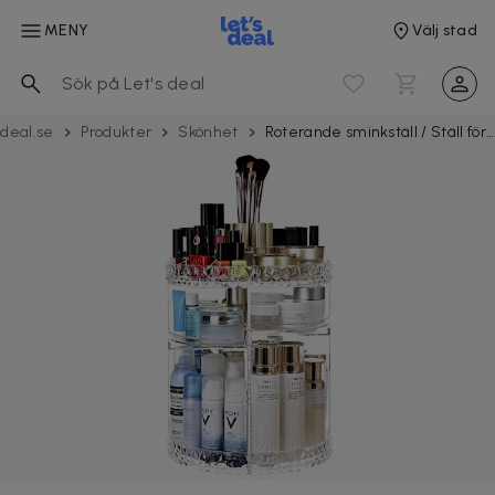
MENY
Välj stad
sdeal.se
Produkter
Skönhet
Roterande sminkställ / Ställ för smink