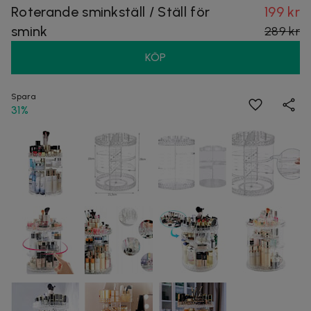
Roterande sminkställ / Ställ för
199 kr
smink
289 kr
KÖP
Spara
31%