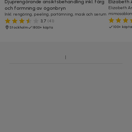
Djuprengörande ansiktsbehandling inkl. färg
Elizabeth
och formning av ögonbryn
Elizabeth A
mimosablo
Inkl. rengöring, peeling, portömning, mask och serum
3,7
(
41
)
100+ köpta
Stockholm
1800+ köpta