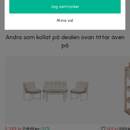
Jag samtycker
KÖP
Mina val
Andra som kollat på dealen ovan tittar även
på
5 399 kr
7 899 kr
-
32
%
149 kr
209 