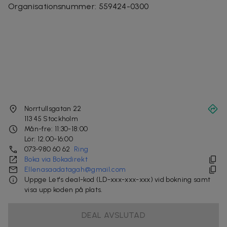
Organisationsnummer
:
559424-0300
Norrtullsgatan 22
113 45
Stockholm
Mån-fre: 11:30-18:00
Lör: 12.00-16:00
073-980 60 62
Ring
Boka via Bokadirekt
Ellenasaadatagah@gmail.com
Uppge Let's deal-kod (LD-xxx-xxx-xxx) vid bokning samt
visa upp koden på plats.
DEAL AVSLUTAD