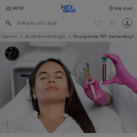
MENY
Välj stad
Skönhet
Ansiktsbehandlingar
Föryngrande PRP-behandling för hår, ansikte & dekolletage vid Odenplan