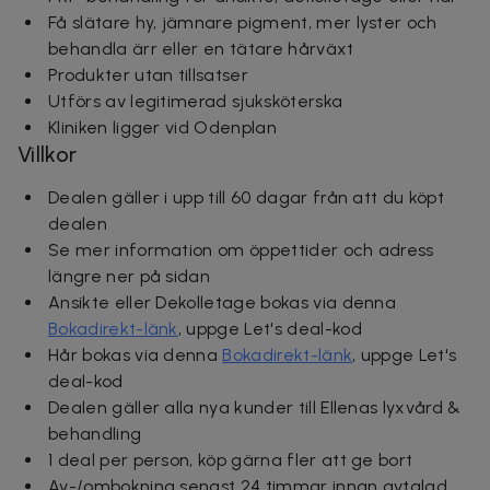
Få slätare hy, jämnare pigment, mer lyster och
behandla ärr eller en tätare hårväxt
Produkter utan tillsatser
Utförs av legitimerad sjuksköterska
Kliniken ligger vid Odenplan
Villkor
Dealen gäller i upp till 60 dagar från att du köpt
dealen
Se mer information om öppettider och adress
längre ner på sidan
Ansikte eller Dekolletage bokas via denna
Bokadirekt-länk
, uppge Let's deal-kod
Hår bokas via denna
Bokadirekt-länk
, uppge Let's
deal-kod
Dealen gäller alla nya kunder till Ellenas lyxvård &
behandling
1 deal per person, köp gärna fler att ge bort
Av-/ombokning senast 24 timmar innan avtalad