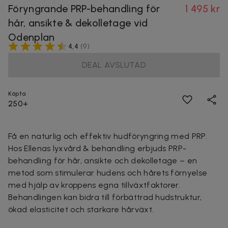
Föryngrande PRP-behandling för
1 495 kr
hår, ansikte & dekolletage vid
Odenplan
4,4
(
9
)
DEAL AVSLUTAD
Köpta
250+
Få en naturlig och effektiv hudföryngring med PRP.
Hos
Ellenas lyxvård & behandling
erbjuds PRP-
behandling för hår, ansikte och dekolletage – en
metod som stimulerar hudens och hårets förnyelse
med hjälp av kroppens egna tillväxtfaktorer.
Behandlingen kan bidra till förbättrad hudstruktur,
ökad elasticitet och starkare hårväxt.