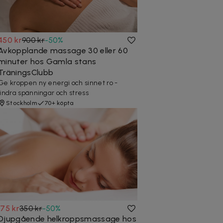
450 kr
900 kr
-
50
%
Avkopplande massage 30 eller 60
minuter hos Gamla stans
TräningsClubb
Ge kroppen ny energi och sinnet ro -
lindra spänningar och stress
Stockholm
70+ köpta
175 kr
350 kr
-
50
%
Djupgående helkroppsmassage hos