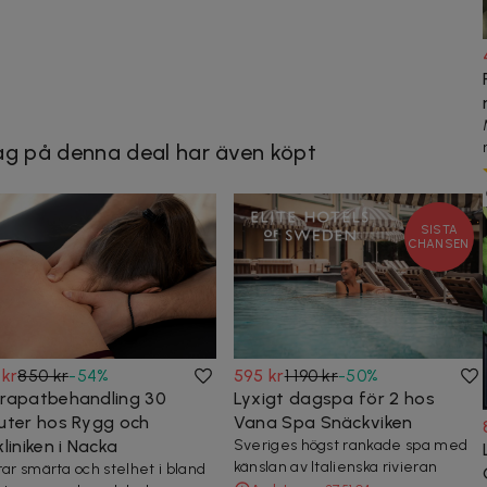
g på denna deal har även köpt
SISTA
CHANSEN
 kr
850 kr
-
54
%
595 kr
1 190 kr
-
50
%
rapatbehandling 30
Lyxigt dagspa för 2 hos
uter hos Rygg och
Vana Spa Snäckviken
liniken i Nacka
Sveriges högst rankade spa med
känslan av Italienska rivieran
rar smärta och stelhet i bland