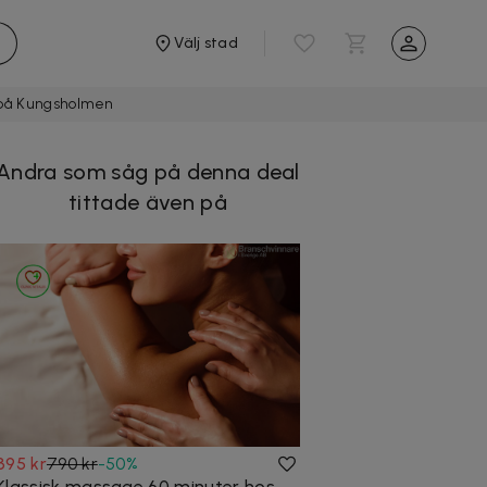
Välj stad
r på Kungsholmen
Andra som såg på denna deal
tittade även på
395 kr
790 kr
-
50
%
Klassisk massage 60 minuter hos