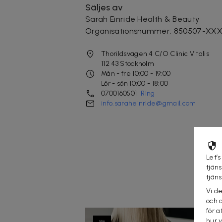
Säljes av
Sarah Einride Health & Beauty
Organisationsnummer
:
850507-XX
Thorildsvägen 4 C/O Clinic Vitalis
112 43
Stockholm
Mån - fre 10:00 - 19:00
Lör - sön 10:00 - 18:00
0700160501
Ring
info.saraheinride@gmail.com
Let’s
tjän
tjän
Vi d
och 
för a
hur 