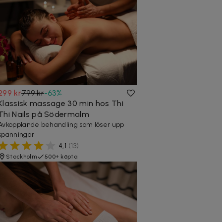
299 kr
799 kr
-
63
%
Klassisk massage 30 min hos Thi
Thi Nails på Södermalm
Avkopplande behandling som löser upp
spänningar
4,1
(
13
)
Stockholm
500+ köpta