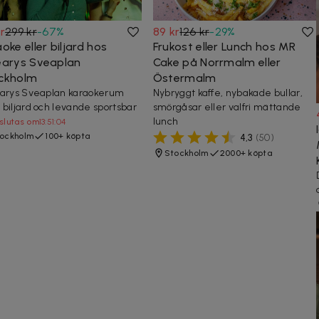
r
299 kr
-
67
%
89 kr
126 kr
-
29
%
oke eller biljard hos
Frukost eller Lunch hos MR
earys Sveaplan
Cake på Norrmalm eller
ckholm
Östermalm
arys Sveaplan karaokerum
Nybryggt kaffe, nybakade bullar,
biljard och levande sportsbar
smörgåsar eller valfri mättande
lunch
slutas om
13:51:02
ockholm
100+ köpta
4,3
(
50
)
Stockholm
2000+ köpta