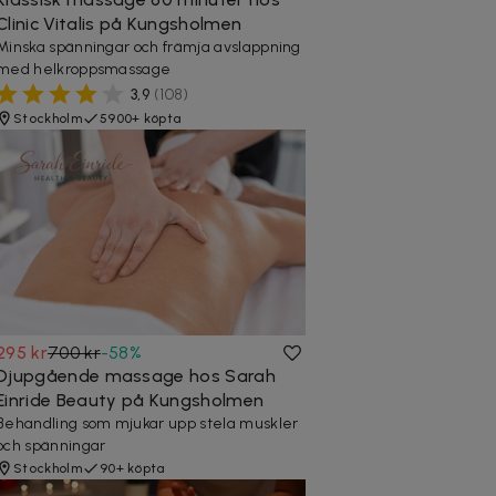
Clinic Vitalis på Kungsholmen
Minska spänningar och främja avslappning
med helkroppsmassage
3,9
(
108
)
Stockholm
5900+ köpta
295 kr
700 kr
-
58
%
Djupgående massage hos Sarah
Einride Beauty på Kungsholmen
Behandling som mjukar upp stela muskler
och spänningar
Stockholm
90+ köpta