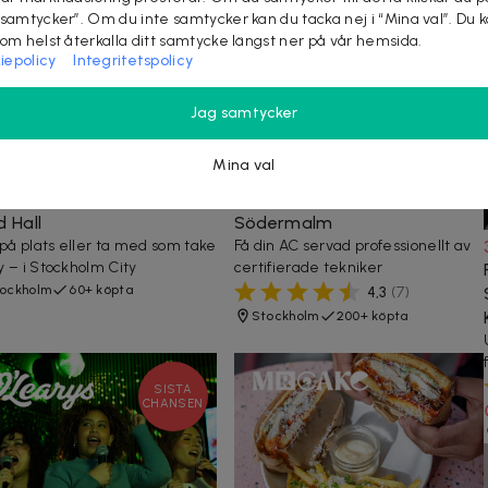
 samtycker”. Om du inte samtycker kan du tacka nej i “Mina val”. Du 
som helst återkalla ditt samtycke längst ner på vår hemsida.
iepolicy
Integritetspolicy
Jag samtycker
kr
168 kr
-
30
%
989 kr
1 595 kr
-
38
%
Mina val
ri Burrito, Bowl, Taco el.
AC-service för bilen hos
sadillas hos Zócalo i City
Bosch Car Service på
 Hall
Södermalm
 på plats eller ta med som take
Få din AC servad professionellt av
 – i Stockholm City
certifierade tekniker
ockholm
60+ köpta
4,3
(
7
)
Stockholm
200+ köpta
SISTA
CHANSEN