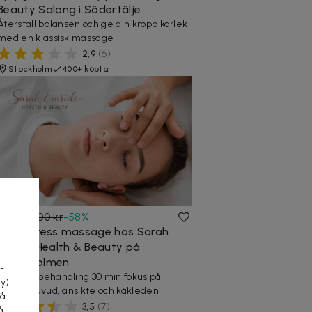
Beauty Salong i Södertälje
Återställ balansen och ge din kropp kärlek
med en klassisk massage
2,9
(
6
)
Stockholm
400+ köpta
295 kr
700 kr
-
58
%
Anti-Stress massage hos Sarah
a
Einride Health & Beauty på
Kungsholmen
-
Massagebehandling 30 min fokus på
cy)
nacke, huvud, ansikte och käkleden
tå
3,5
(
7
)
å