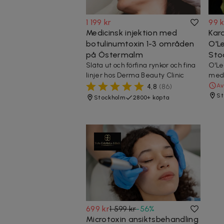
1 199 kr
99 k
Medicinsk injektion med
Kara
botulinumtoxin 1-3 områden
O'L
på Östermalm
Sto
Släta ut och förfina rynkor och fina
O'Le
linjer hos Derma Beauty Clinic
med 
Av
4,8
(
86
)
St
Stockholm
2800+ köpta
699 kr
1 599 kr
-
56
%
Microtoxin ansiktsbehandling