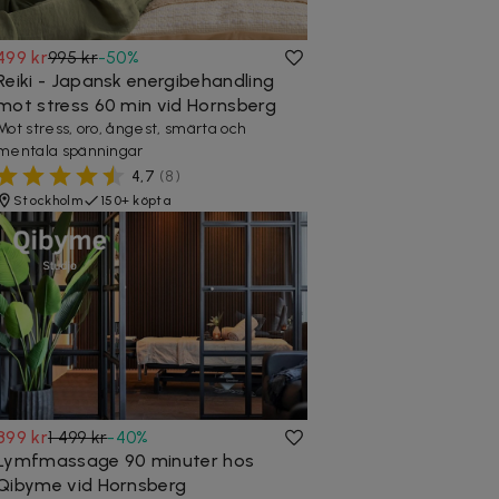
499 kr
995 kr
-
50
%
Reiki - Japansk energibehandling
mot stress 60 min vid Hornsberg
Mot stress, oro, ångest, smärta och
mentala spänningar
4,7
(
8
)
Stockholm
150+ köpta
899 kr
1 499 kr
-
40
%
Lymfmassage 90 minuter hos
Qibyme vid Hornsberg