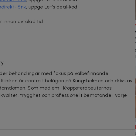
direkt-länk
, uppge Let's deal-kod
 innan avtalad tid
ty
uder behandlingar med fokus på välbefinnande,
 Kliniken är centralt belägen på Kungsholmen och drivs av
ndomdömen. Som medlem i Kroppsterapeuternas
valitet, trygghet och professionellt bemötande i varje