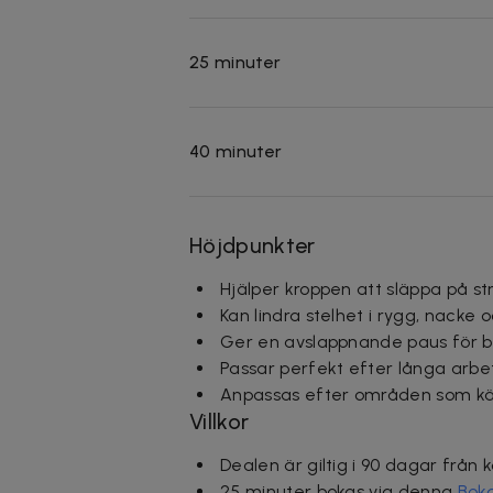
25 minuter
40 minuter
Höjdpunkter
Hjälper kroppen att släppa på s
Kan lindra stelhet i rygg, nacke 
Ger en avslappnande paus för b
Passar perfekt efter långa arbe
Anpassas efter områden som kä
Villkor
Dealen är giltig i 90 dagar från 
25 minuter
bokas via denna
Boka