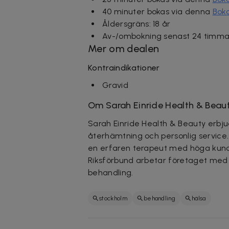
40 minuter
bokas via denna
Boka
Åldersgräns: 18 år
Av-/ombokning senast 24 timmar
Mer om dealen
Kontraindikationer
Gravid
Om Sarah Einride Health & Beau
Sarah Einride Health & Beauty erbj
återhämtning och personlig service.
en erfaren terapeut med höga ku
Riksförbund arbetar företaget med k
behandling.
stockholm
behandling
hälsa