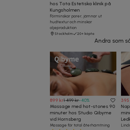
hos Tota Estetiska klinik på
Kungsholmen
Förminskar porer, jämnar ut
hudtextur och minskar
oljeproduktion
Stockholm
20+ köpta
Andra som så
899 kr
1 499 kr
-
40
%
395
Massage med hot-stones 90
Nap
minuter hos Studio Qibyme
min
vid Hornsberg
Ledk
Massage för total återhämtning
Lind