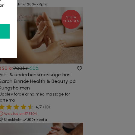
Stockholm
200+ köpta
kan
SISTA
CHANSEN
350 kr
700 kr
-
50
%
Fot- & underbensmassage hos
Sarah Einride Health & Beauty på
Kungsholmen
Upplev fördelarna med massage för
fötterna
4,7
(
10
)
Avslutas om
37:51:02
Stockholm
350+ köpta