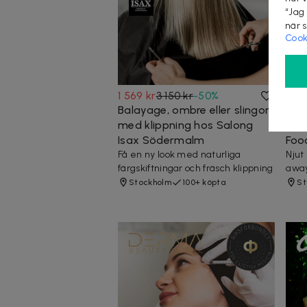
“Jag
när 
Cook
1 569 kr
3 150 kr
-
50
%
118 
Balayage, ombre eller slingor
Valf
med klippning hos Salong
Que
Isax Södermalm
Food
Få en ny look med naturliga
Njut
färgskiftningar och fräsch klippning
away
Stockholm
100+ köpta
St