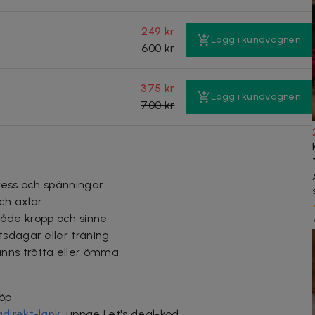
249 kr
Lägg i kundvagnen
600 kr
375 kr
Lägg i kundvagnen
700 kr
tress och spänningar
och axlar
åde kropp och sinne
tsdagar eller träning
nns trötta eller ömma
köp
direkt-länk
, uppge Let's deal-kod