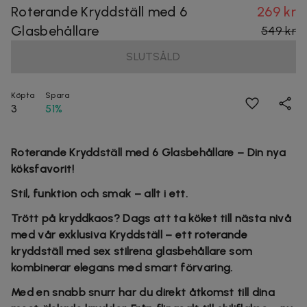
Roterande Kryddställ med 6
269 kr
Glasbehållare
549 kr
SLUTSÅLD
Köpta
Spara
3
51%
Roterande Kryddställ med 6 Glasbehållare – Din nya
köksfavorit!
Stil, funktion och smak – allt i ett.
Trött på kryddkaos? Dags att ta köket till nästa nivå
med vår exklusiva Kryddställ – ett roterande
kryddställ med sex stilrena glasbehållare som
kombinerar elegans med smart förvaring.
Med en snabb snurr har du direkt åtkomst till dina