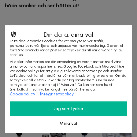
både smakar och ser bättre ut!
Din data, dina val
Let’s deal använder cookies för att analysera vår trafik,
personalisera vår tjänst och anpassa vår marknadsföring. Genom att
fortsätta använda våra tjänster samtycker du till vår användning av
cookies.
Vi delar information om din användning av våra tjänster med våra
annons- och analyspartners, ex. Google, Facebook och Microsoft (se
vår cookiepolicy) för att ge dig relevanta annonser på och utanför
Let’s deal och för att förstå hur vår marknadsföring presterar. Om du
samtycker till detta klickar du på “Jag samtycker”. Om du inte
samtycker kan du tacka nej i “Mina val”. Du kan när som helst
återkalla ditt samtycke längst ner på vår hemsida.
Cookiepolicy
Integritetspolicy
Jag samtycker
Mina val