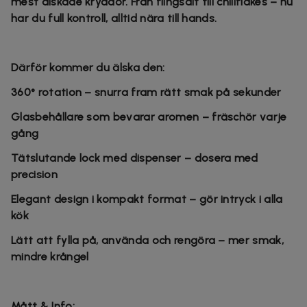
mest älskade kryddor. Från flingsalt till chiliflakes – nu
har du full kontroll, alltid nära till hands.
Därför kommer du älska den:
360° rotation – snurra fram rätt smak på sekunder
Glasbehållare som bevarar aromen – fräschör varje
gång
Tätslutande lock med dispenser – dosera med
precision
Elegant design i kompakt format – gör intryck i alla
kök
Lätt att fylla på, använda och rengöra – mer smak,
mindre krångel
Mått & Info: