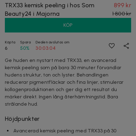
TRX33 kemisk peeling i hos Som
899 kr
Beauty24 i Majorna
1 800 kr
KÖP
Köpta
Spara
Dealen avslutas om
6
50%
30:03:04
Ge huden en nystart med TRX33, en avancerad
kemisk peeling som på bara 30 minuter förvandlar
hudens struktur, ton och lyster. Behandlingen
reducerar pigmentfläckar och fina linjer, stimulerar
kollagenproduktionen och ger dig ett resultat du
märker direkt. Ingen lång återhämtningstid. Bara
strålande hud.
Höjdpunkter
Avancerad kemisk peeling med TRX33 på 30