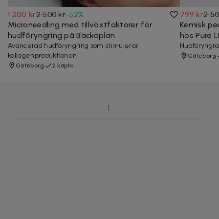
1 200 kr
2 500 kr
-
52
%
799 kr
2 50
Microneedling med tillväxtfaktorer för
Kemisk pe
hudföryngring på Backaplan
hos Pure Li
Avancerad hudföryngring som stimulerar
Hudföryngra
kollagenproduktionen
Göteborg
Göteborg
2 köpta