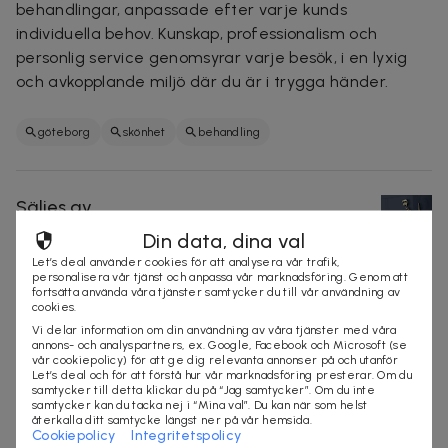
behandlingar, anpassade efter varje kunds
individuella behov. Kunskap, professionalism och
personlig service genomsyrar varje besök, i en lyxig
och avkopplande miljö där du är i trygga händer.
göteborg
skönhet
behandling
Säljes av
Som Beauty24
Din data, dina val
Organisationsnummer
:
559388-XXXX
Let’s deal använder cookies för att analysera vår trafik,
https://www.bokadirekt.se/places/som-beauty24-
personalisera vår tjänst och anpassa vår marknadsföring. Genom att
fortsätta använda våra tjänster samtycker du till vår användning av
57657
cookies.
Vi delar information om din användning av våra tjänster med våra
annons- och analyspartners, ex. Google, Facebook och Microsoft (se
vår cookiepolicy) för att ge dig relevanta annonser på och utanför
Let’s deal och för att förstå hur vår marknadsföring presterar. Om du
samtycker till detta klickar du på “Jag samtycker”. Om du inte
samtycker kan du tacka nej i “Mina val”. Du kan när som helst
återkalla ditt samtycke längst ner på vår hemsida.
Cookiepolicy
Integritetspolicy