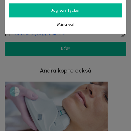
Jag samtycker
Stigbergsliden 14
414 63
Göteborg
Mina val
073-531 69 27
Ring
som.beauty24@gmail.com
KÖP
Andra köpte också