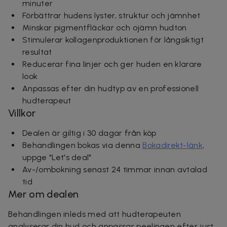
minuter
Förbättrar hudens lyster, struktur och jämnhet
Minskar pigmentfläckar och ojämn hudton
Stimulerar kollagenproduktionen för långsiktigt
resultat
Reducerar fina linjer
och ger huden en klarare
look
Anpassas efter din hudtyp av en professionell
hudterapeut
Villkor
Dealen är giltig i 30 dagar från köp
Behandlingen bokas via denna
Bokadirekt-länk
,
uppge "Let's deal"
Av-/ombokning senast 24 timmar innan avtalad
tid
Mer om dealen
Behandlingen inleds med att hudterapeuten
analyserar din hud och anpassar peelingen efter just