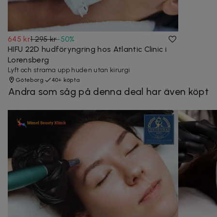
645 kr
1 295 kr
-
50
%
HIFU 22D hudföryngring hos Atlantic Clinic i
Lorensberg
Lyft och strama upp huden utan kirurgi
Göteborg
40+ köpta
Andra som såg på denna deal har även köpt