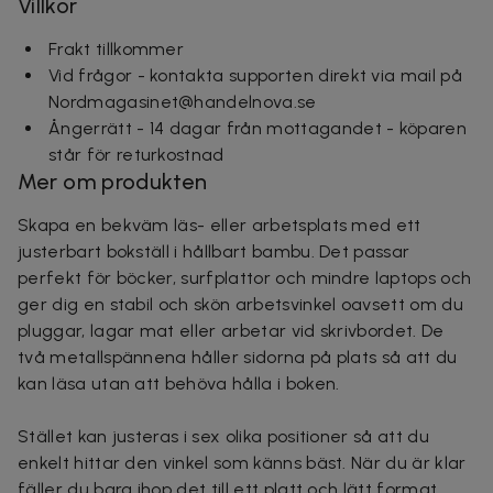
Villkor
Frakt tillkommer
Vid frågor - kontakta supporten direkt via mail på
Nordmagasinet@handelnova.se
Ångerrätt - 14 dagar från mottagandet - köparen
står för returkostnad
Mer om produkten
Skapa en bekväm läs- eller arbetsplats med ett
justerbart bokställ i hållbart bambu. Det passar
perfekt för böcker, surfplattor och mindre laptops och
ger dig en stabil och skön arbetsvinkel oavsett om du
pluggar, lagar mat eller arbetar vid skrivbordet. De
två metallspännena håller sidorna på plats så att du
kan läsa utan att behöva hålla i boken.
Stället kan justeras i sex olika positioner så att du
enkelt hittar den vinkel som känns bäst. När du är klar
fäller du bara ihop det till ett platt och lätt format