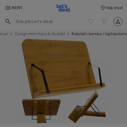
MENY
Välj stad
met
Övrigt inom Hem & Hushåll
Bokställ i bambu / laptopstati