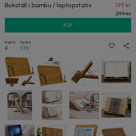
Bokställ i bambu / laptopstativ
199 kr
299 kr
KÖP
Köpta
Spara
4
33%