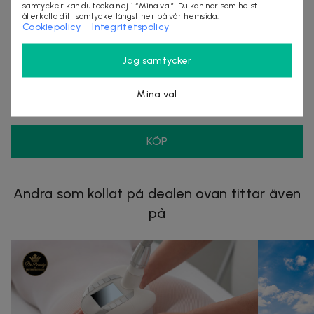
Leveranstid: 1-3 arbetsdagar
samtycker kan du tacka nej i “Mina val”. Du kan när som helst
återkalla ditt samtycke längst ner på vår hemsida.
Cookiepolicy
Integritetspolicy
Säljes av
Jag samtycker
Nordmagasinet.com
Organisationsnummer
:
556905-5238
Mina val
KÖP
Andra som kollat på dealen ovan tittar även
på