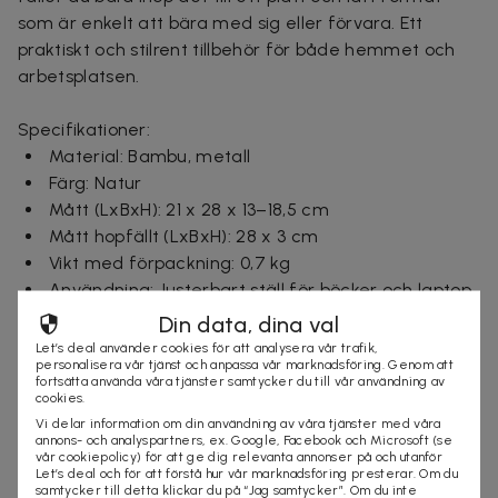
som är enkelt att bära med sig eller förvara. Ett
praktiskt och stilrent tillbehör för både hemmet och
arbetsplatsen.
Specifikationer:
Material: Bambu, metall
Färg: Natur
Mått (LxBxH): 21 x 28 x 13–18,5 cm
Mått hopfällt (LxBxH): 28 x 3 cm
Vikt med förpackning: 0,7 kg
Användning: Justerbart ställ för böcker och laptop
CE-märkning: Ja
Din data, dina val
Ursprungsland: Polen
Let’s deal använder cookies för att analysera vår trafik,
personalisera vår tjänst och anpassa vår marknadsföring. Genom att
Garanti: Standardgaranti för fabrikationsfel
fortsätta använda våra tjänster samtycker du till vår användning av
cookies.
Ingår i paketet:
Vi delar information om din användning av våra tjänster med våra
annons- och analyspartners, ex. Google, Facebook och Microsoft (se
1 st bokställ i bambu
vår cookiepolicy) för att ge dig relevanta annonser på och utanför
Let’s deal och för att förstå hur vår marknadsföring presterar. Om du
samtycker till detta klickar du på “Jag samtycker”. Om du inte