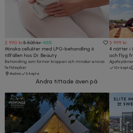
2 990 kr
5 500 kr
-
46
%
3 999 kr
Minska celluliter med LPG-behandling 6
4 nätter 
tillfällen hos Dr. Beauty
och flyg f
Behandling som formar kroppen och minskar envisa
Agafayöknen
fettdepåer
10+ köpta
Malmö
5 köpta
Andra tittade även på