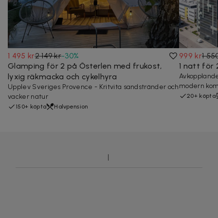
1 495 kr
2 149 kr
-
30
%
999 kr
1 55
Glamping för 2 på Österlen med frukost,
1 natt för
lyxig räkmacka och cykelhyra
Avkopplande
modern kom
Upplev Sveriges Provence - Kritvita sandstränder och
vacker natur
20+ köpta
150+ köpta
Halvpension