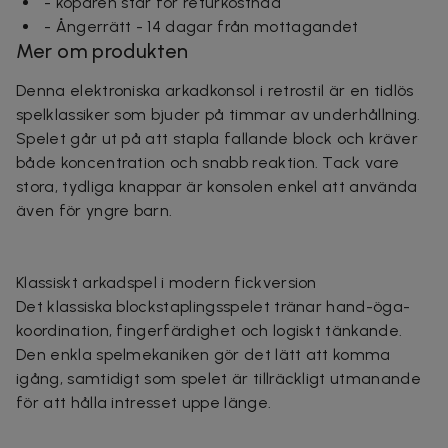
- köparen står för returkostnad
- Ångerrätt - 14 dagar från mottagandet
Mer om produkten
Denna elektroniska arkadkonsol i retrostil är en tidlös
spelklassiker som bjuder på timmar av underhållning.
Spelet går ut på att stapla fallande block och kräver
både koncentration och snabb reaktion. Tack vare
stora, tydliga knappar är konsolen enkel att använda
även för yngre barn.
Klassiskt arkadspel i modern fickversion
Det klassiska blockstaplingsspelet tränar hand-öga-
koordination, fingerfärdighet och logiskt tänkande.
Den enkla spelmekaniken gör det lätt att komma
igång, samtidigt som spelet är tillräckligt utmanande
för att hålla intresset uppe länge.