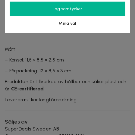
– Färg: vit
Jag samtycker
– Rekommenderad ålder: 6+
Mina val
– Strömförsörjning: 2 × AAA-batterier (ingår ej)
Mått
– Konsol: 11,5 × 8,5 × 2,5 cm
– Förpackning: 12 × 8,5 × 3 cm
Produkten är tillverkad av hållbar och säker plast och
är
CE-certifierad
.
Levereras i kartongförpackning.
Säljes av
SuperDeals Sweden AB