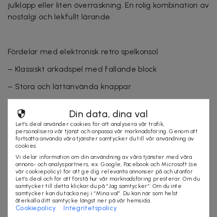
julklapp eller liten överraskning. En rolig kombination av
nostalgi och lekfullt lärande.
Fördelar med elektronisk retro spelkonsol
– Klassiskt arkadspel med fallande block
– Stora och lättanvända knappar
– Utvecklar koordination, logik och reflexer
Din data, dina val
– Kompakt fickformat – lätt att ta med
Let’s deal använder cookies för att analysera vår trafik,
personalisera vår tjänst och anpassa vår marknadsföring. Genom att
– Enkel och intuitiv spelupplevelse
fortsätta använda våra tjänster samtycker du till vår användning av
cookies.
– Passar barn från 6 år
Vi delar information om din användning av våra tjänster med våra
annons- och analyspartners, ex. Google, Facebook och Microsoft (se
vår cookiepolicy) för att ge dig relevanta annonser på och utanför
Let’s deal och för att förstå hur vår marknadsföring presterar. Om du
samtycker till detta klickar du på “Jag samtycker”. Om du inte
Tekniska specifikationer
samtycker kan du tacka nej i “Mina val”. Du kan när som helst
återkalla ditt samtycke längst ner på vår hemsida.
Cookiepolicy
Integritetspolicy
– Material: plast