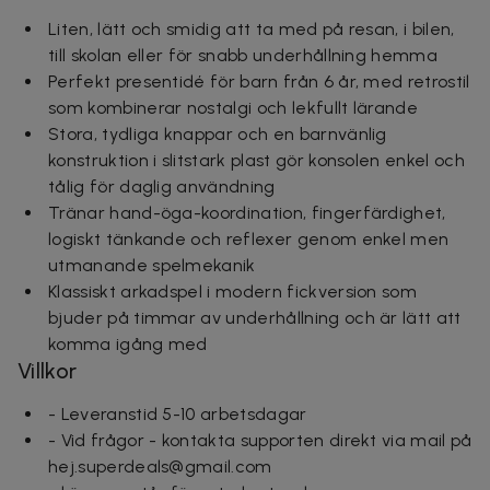
Liten, lätt och smidig att ta med på resan, i bilen,
till skolan eller för snabb underhållning hemma
Perfekt presentidé för barn från 6 år, med retrostil
som kombinerar nostalgi och lekfullt lärande
Stora, tydliga knappar och en barnvänlig
konstruktion i slitstark plast gör konsolen enkel och
tålig för daglig användning
Tränar hand-öga-koordination, fingerfärdighet,
logiskt tänkande och reflexer genom enkel men
utmanande spelmekanik
Klassiskt arkadspel i modern fickversion som
bjuder på timmar av underhållning och är lätt att
komma igång med
Villkor
- Leveranstid 5-10 arbetsdagar
- Vid frågor - kontakta supporten direkt via mail på
hej.superdeals@gmail.com