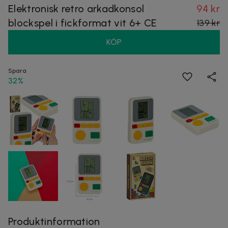
Elektronisk retro arkadkonsol
94 kr
blockspel i fickformat vit 6+ CE
139 kr
KÖP
Spara
32%
Produktinformation