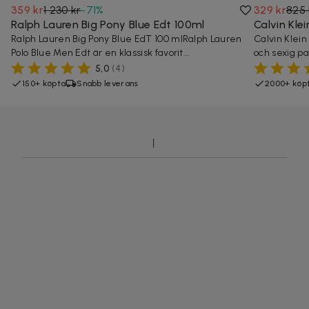
359 kr
1 230 kr
-
71
%
329 kr
825 
Ralph Lauren Big Pony Blue Edt 100ml
Calvin Kle
Ralph Lauren Big Pony Blue EdT 100 mlRalph Lauren
Calvin Klei
Polo Blue Men Edt är en klassisk favorit...
och sexig pa
5,0
(
4
)
150+ köpta
Snabb leverans
2000+ köp