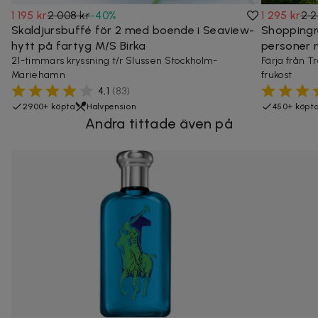
1 195 kr
2 008 kr
-
40
%
1 295 kr
2 2
Skaldjursbuffé för 2 med boende i Seaview-
Shoppingre
hytt på fartyg M/S Birka
personer 
21-timmars kryssning t/r Slussen Stockholm-
Färja från T
Mariehamn
frukost
4,1
(
83
)
2900+ köpta
Halvpension
450+ köpt
Andra tittade även på